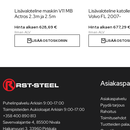
Lisävaloteline maskiin V11 MB
Lisävaloteline katoll
Actros 2.3m ja 2.5m
Volvo FL 2007-
Hinta alkaen
628,69
€
Hinta alkaen
677,29
LISÄÄ OSTOSKORIIN
LISÄÄ OSTOS
Asiakaspa
Asiakaspalvelu
Puhelinpalvelu Arkisin 9:00-17:00
Pyydä tarjous
Toimipisteiden Aukioloajat Arkisin 9:00-17:00
Rahoitus
+358 400 890 813
Toimitusehdot
Savenvalajantie 4, 85500 Nivala
Tuotteiden pala
Haikanvuori 3, 33960 Pirkkala