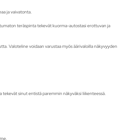
aa ja vaivatonta.
ostumaton teräspinta tekevät kuorma-autostasi erottuvan ja
uutta. Valoteline voidaan varustaa myös äärivaloilla näkyvyyden
tka tekevät sinut entistä paremmin näkyväksi liikenteessä.
mme.