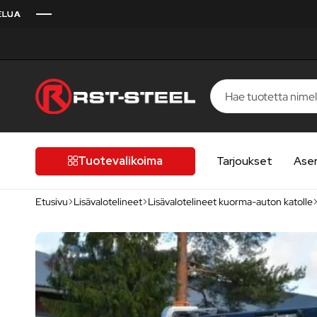
RST-
Kotimaista
Steel
laatua,
laatutietoiselle
Tuotevalikoima
Tarjoukset
Ase
autoilijalle
Etusivu
Lisävalotelineet
Lisävalotelineet kuorma-auton katolle