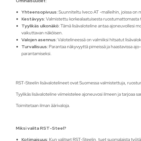
Ominaisuudet:
Yhteensopivuus:
Suunniteltu Iveco AT -malleihin, joissa on 
Kestävyys:
Valmistettu korkealaatuisesta ruostumattomasta t
Tyylikäs ulkonäkö:
Tämä lisävaloteline antaa ajoneuvollesi mo
vaikuttavan näköisen.
Valojen asennus:
Valotelineessä on valmiiksi hitsatut lisävalo
Turvallisuus:
Parantaa näkyvyyttä pimeissä ja haastavissa ajo-o
parantamiseksi.
RST-Steelin lisävalotelineet ovat Suomessa valmistettuja, ruostu
Tyylikäs lisävaloteline viimeistelee ajoneuvosi ilmeen ja tarjoaa s
Toimitetaan ilman äärivaloja.
Miksi valita RST-Steel?
Kotimaisuus:
Kun valitset RST-Steelin, tuet suomalaista työ