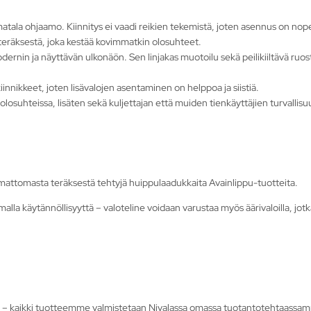
matala ohjaamo. Kiinnitys ei vaadi reikien tekemistä, joten asennus on nope
eräksestä, joka kestää kovimmatkin olosuhteet.
dernin ja näyttävän ulkonäön. Sen linjakas muotoilu sekä peilikiiltävä ru
kiinnikkeet, joten lisävalojen asentaminen on helppoa ja siistiä.
losuhteissa, lisäten sekä kuljettajan että muiden tienkäyttäjien turvallis
mattomasta teräksestä tehtyjä huippulaadukkaita Avainlippu-tuotteita.
amalla käytännöllisyyttä – valoteline voidaan varustaa myös äärivaloilla, jo
tä – kaikki tuotteemme valmistetaan Nivalassa omassa tuotantotehtaassa