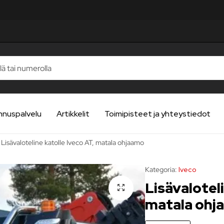
nnuspalvelu
Artikkelit
Toimipisteet ja yhteystiedot
Lisävaloteline katolle Iveco AT, matala ohjaamo
Kategoria:
Iveco
Lisävaloteli
matala ohj