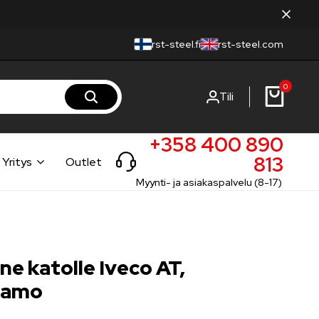
rst-steel.fi
rst-steel.com
0
Tili
+358 400 890
813
Yritys
Outlet
Myynti- ja asiakaspalvelu (8-17)
ne katolle Iveco AT,
aamo