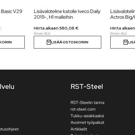
e Basic V29
Lisävaloteline katolle Iveco Daily
Lisävalotel
2019-, H1 malleihin
Actros Big
€
Hinta alkaen
580,08
€
Hinta alkae
KORIIN
LISÄÄ OSTOSKORIIN
LIS
lvelu
RST-Steel
RST-Steelin tarina
rst-steel.com
Tukku-asiakkaaksi
Avoimet työpaikat
utusohjeet
Artikkelit