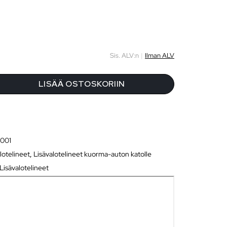
Sis. ALV:n
|
Ilman ALV
LISÄÄ OSTOSKORIIN
0001
lotelineet
,
Lisävalotelineet kuorma-auton katolle
Lisävalotelineet