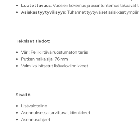
Luotettavuus:
Vuosien kokemus ja asiantuntemus takaavat 
Asiakastyytyväisyys:
Tuhannet tyytyväiset asiakkaat ympäri
Tekniset tiedot:
Väri: Peilikiiltävä ruostumaton teräs
Putken halkaisija: 76 mm
Valmiiksi hitsatut lisävalokiinnikkeet
Sisältö:
Lisävaloteline
Asennuksessa tarvittavat kiinnikkeet
Asennusohjeet