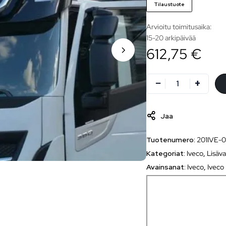
Tilaustuote
Arvioitu toimitusaika:
15-20 arkipäivää
612,75 €
Jaa
Tuotenumero:
201IVE-
Kategoriat:
Iveco
,
Lisäva
Avainsanat:
Iveco
,
Iveco 