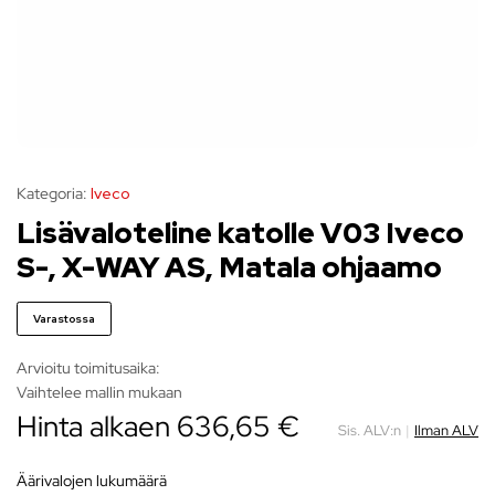
Kategoria:
Iveco
Lisävaloteline katolle V03 Iveco
S-, X-WAY AS, Matala ohjaamo
Varastossa
Arvioitu toimitusaika:
Vaihtelee mallin mukaan
Hinta alkaen
636,65
€
Sis. ALV:n
|
Ilman ALV
äärivalojen lukumäärä