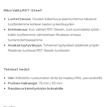
Miksi Valita RST-Steel?
Luotettavuus:
Vuosien kokemus ja asiantuntemus takaavat
tuotteidemme korkean laadun ja kestävyyden.
Kotimaisuus:
Kun valitset RST-Steelin, tuet suomalaista työtä –
kaikki tuotteemme valmistetaan Nivalassa omassa
tuotantotehtaassamme.
Asiakastyytyväisyys:
Tuhannet tyytyväiset asiakkaat ympäri
Maailman luottavat RST-Steelin tuotteisiin.
Tekniset tiedot:
Väri:
Kiillotettu ruostumaton teräs tai maalaus RAL-perusväreillä
Putkien halkaisijat:
76 mm / 60 mm
Raudassa kiinnityskisko lisävaloille