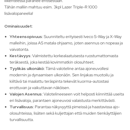
liikenteessä paranee entisestään.
Tähän malliin mahtuu esim. 3kpl Lazer Triple-R 1000
lisävalopaneelia!
Ominaisuudet:
Yhteensopivuus:
Suunniteltu erityisesti Iveco S-Way ja X-Way
malleihin, joissa AS matala ohjaamo, joten asennus on nopeaa ja
vaivatonta.
Kestävyys:
Valmistettu korkealaatuisesta ruostumattomasta
teräksestä, joka kestää kovimmatkin olosuhteet.
Tyylikäs ulkonäkö:
Tämä valoteline antaa ajoneuvollesi
modernin ja dynaamisen ulkonäön. Sen linjakas muotoilu ja
kiiltävä tai maalattu teräspinta tekevät kuorma-autostasi
erottuvan ja vaikuttavan näköisen.
Valojen Asennus:
Valotelineeseen voit helposti kiinnittää useita
eri lisävaloja, parantaen ajoneuvosi valaistusta merkittävästi.
Turvallisuus:
Parantaa näkyvyyttä pimeissä ja haastavissa ajo-
olosuhteissa, lisäten sekä kuljettajan että muiden tienkäyttäjien
turvallisuutta.