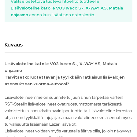
Valitse ostettava tuotevaihtoehto tuotteelle
Lisävaloteline katolle V03 Iveco S-, X-WAY AS, Matala
ohjaamo
ennen kuin lisäät sen ostoskoriin.
Kuvaus
Lisävaloteline katolle V03 Iveco S-, X-WAY AS, Matala
ohjaamo
Tarvitsetko luotettavan ja tyylikkään ratkaisun lisävalojen
asennukseen kuorma-autoosi?
Lisävalotelineemme on suunniteltu juuri sinun tarpeitasi varten!
RST-Steelin lisävalotelineet ovat ruostumattomasta teräksestä
valmistettuja laadukkaita avainlipputuotteita. Lisävaloteline korostaa
ohjaamon tyylikkäitä linjoja ja samaan valotelineeseen asennat myös
turvallisuutta lisäämään Lazer lisävalot.
Lisävalotelineet voidaan myös varustella äärivaloilla, jolloin näkyvyys