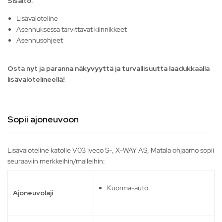
Sisältö:
Lisävaloteline
Asennuksessa tarvittavat kiinnikkeet
Asennusohjeet
Osta nyt ja paranna näkyvyyttä ja turvallisuutta laadukkaalla
lisävalotelineellä!
Sopii ajoneuvoon
Lisävaloteline katolle V03 Iveco S-, X-WAY AS, Matala ohjaamo sopii
seuraaviin merkkeihin/malleihin:
Kuorma-auto
Ajoneuvolaji