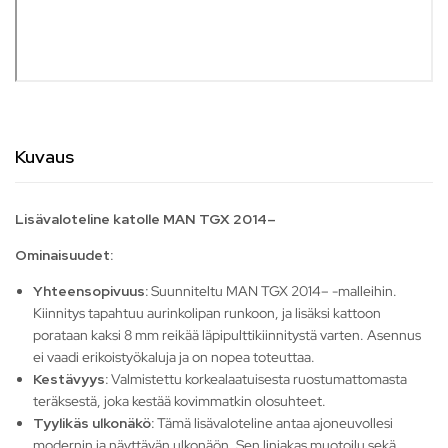
Kuvaus
Lisävaloteline katolle MAN TGX 2014–
Ominaisuudet:
Yhteensopivuus:
Suunniteltu MAN TGX 2014– -malleihin.
Kiinnitys tapahtuu aurinkolipan runkoon, ja lisäksi kattoon
porataan kaksi 8 mm reikää läpipulttikiinnitystä varten. Asennus
ei vaadi erikoistyökaluja ja on nopea toteuttaa.
Kestävyys:
Valmistettu korkealaatuisesta ruostumattomasta
teräksestä, joka kestää kovimmatkin olosuhteet.
Tyylikäs ulkonäkö:
Tämä lisävaloteline antaa ajoneuvollesi
modernin ja näyttävän ulkonäön. Sen linjakas muotoilu sekä