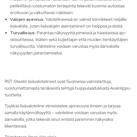
peilikiiltävä ruostumaton teräspinta tekevät kuorma-autostasi
erottuvan ja vaikuttavan näköisen.
Valojen asennus:
Valotelineessä on valmiit kiinnikkeet neljälle
lisävalolle, joten lisävalojen asentaminen on helppoa ja siistiä.
Turvallisuus:
Parantaa näkyvyyttä pimeissä ja haastavissa ajo-
olosuhteissa, lisäten sekä kuljettajan että muiden tienkäyttäjien
turvallisuutta. Valoteline voidaan varustaa myös äärivaloilla
näkyvyyden parantamiseksi.
RST-Steelin lisävalotelineet ovat Suomessa valmistettuja,
ruostumattomasta teräksestä tehtyjä huippulaadukkaita Avainlippu-
tuotteita.
Tyylikäs lisävaloteline viimeistelee ajoneuvosi ilmeen ja tarjoaa
samalla käytännöllisyyttä – valoteline voidaan varustaa myös
äärivaloilla, jotka tekevät sinut entistä paremmin näkyväksi
liikenteessä.