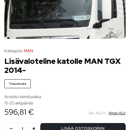
Kategoria:
MAN
Lisävaloteline katolle MAN TGX
2014-
Tilaustuote
Arvioitu toimitusaika:
15-20 arkipäivää
596,81 €
Sis. ALV:n
|
Ilman ALV
LISÄÄ OSTOSKORIIN