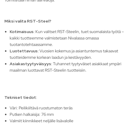
Toimitetaan ilman äärivaloja.
Miksi valita RST-Steel?
Kotimaisuus:
Kun valitset RST-Steelin, tuet suomalaista työtä –
kaikki tuotteemme valmistetaan Nivalassa omassa
tuotantotehtaassamme.
Luotettavuus:
Vuosien kokemus ja asiantuntemus takaavat
tuotteidemme korkean laadun ja kestävyyden.
Asiakastyytyväisyys:
Tuhannet tyytyväiset asiakkaat ympäri
maailman luottavat RST-Steelin tuotteisiin.
Tekniset tiedot:
Väri: Peilikiiltävä ruostumaton teräs
Putken halkaisija: 76 mm
Valmiit kiinnikkeet neljälle lisävalolle