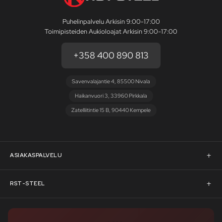
Puhelinpalvelu Arkisin 9:00-17:00
Toimipisteiden Aukioloajat Arkisin 9:00-17:00
+358 400 890 813
Savenvalajantie 4, 85500 Nivala
Haikanvuori 3, 33960 Pirkkala
Zatelliitintie 15 B, 90440 Kempele
ASIAKASPALVELU
Asiakaspalvelu
RST-STEEL
Pyydä tarjous
RST-Steelin tarina