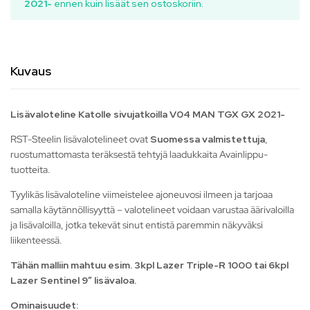
2021-
ennen kuin lisäät sen ostoskoriin.
Kuvaus
Lisävaloteline Katolle sivujatkoilla V04 MAN TGX GX 2021-
RST-Steelin lisävalotelineet ovat
Suomessa valmistettuja
,
ruostumattomasta teräksestä tehtyjä laadukkaita Avainlippu-
tuotteita.
Tyylikäs lisävaloteline viimeistelee ajoneuvosi ilmeen ja tarjoaa
samalla käytännöllisyyttä – valotelineet voidaan varustaa äärivaloilla
ja lisävaloilla, jotka tekevät sinut entistä paremmin näkyväksi
liikenteessä.
Tähän malliin mahtuu esim. 3kpl Lazer Triple-R 1000 tai 6kpl
Lazer Sentinel 9″ lisävaloa.
Ominaisuudet: