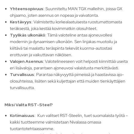
Yhteensopivuus
: Suunniteltu MAN TGX malleihin, joissa GX
ohjaamo, joten asennus on nopeaa ja vaivatonta.
Kestävyys
: Valmistettu korkealaatuisesta ruostumattomasta
teräksestä, joka kestää kovimmatkin olosuhteet.
Tyylikäs ulkonäkö
: Tämä valoteline antaa ajoneuvollesi
modernin ja dynaamisen ulkonäön. Sen linjakas muotoilu ja
kiiltävä tai maalattu teräspinta tekevät kuorma-autostasi
erottuvan ja vaikuttavan näköisen.
Valojen Asennus:
Valotelineeseen voit helposti kiinnittää useita
eri lisävaloja, parantaen ajoneuvosi valaistusta merkittävästi.
Turvallisuus
: Parantaa näkyvyyttä pimeissä ja haastavissa ajo-
olosuhteissa, lisäten sekä kuljettajan että muiden tienkäyttäjien
turvallisuutta.
Miksi Valita RST-Steel?
Kotimaisuus
: Kun valitset RST-Steelin, tuet suomalaista työtä –
kaikki tuotteemme valmistetaan Nivalassa omassa
tuotantotehtaassamme.