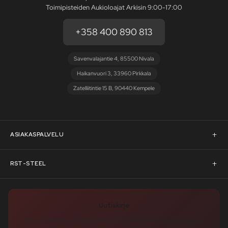
Toimipisteiden Aukioloajat Arkisin 9:00-17:00
+358 400 890 813
Savenvalajantie 4, 85500 Nivala
Haikanvuori 3, 33960 Pirkkala
Zatelliitintie 15 B, 90440 Kempele
ASIAKASPALVELU
Asiakaspalvelu
RST-STEEL
Pyydä tarjous
RST-Steelin tarina
Uutiskirje
Rahoitus
rst-steel.com
Tilaa uutiskirje – nappaa heti -10 % alennuskoodi ja pysy ajan