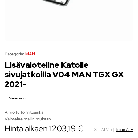
Kategoria:
MAN
Lisävaloteline Katolle
sivujatkoilla V04 MAN TGX GX
2021-
Varastossa
Arvioitu toimitusaika:
Vaihtelee mallin mukaan
Hinta alkaen
1203,19
€
Sis. ALV:n
|
Ilman ALV