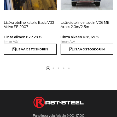
Lisävaloteline katolle Basic V33
Lisävaloteline maskiin V06 MB
Volvo FE 2007-
Arocs 2.3m/2.5m
Hinta alkaen
677,29
€
Hinta alkaen
628,69
€
LISÄÄ OSTOSKORIIN
LISÄÄ OSTOSKORIIN
Puhelinpalvelu Arkisin 9:00-17:00