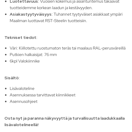
Luotettavuus
: Vuosien kokemus ja asiantuntemus takaavat
tuotteidemme korkean laadun ja kestävyyden.
Asiakastyytyväisyys
: Tuhannet tyytyväiset asiakkaat ympäri
Maailman luottavat RST-Steelin tuotteisiin.
Tekniset tiedot:
Väri: Kiillotettu ruostumaton teräs tai maalaus RAL-perusväreillä
Putkien halkaisijat: 76 mm
6kpl Valokiinnike
Sisältö:
Lisävaloteline
Asennuksessa tarvittavat kiinnikkeet
Asennusohjeet
Osta nyt ja paranna näkyvyyttä ja turvallisuutta laadukkaalla
lisävalotelineellä!