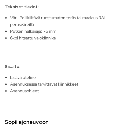
Tekniset tiedot:
Väri: Peilikiiltävä ruostumaton teräs tai maalaus RAL-
perusväreillä
Putken halkaisija: 76 mm
6kpl hitsattu valokiinnike
Sisältö:
Lisävaloteline
Asennuksessa tarvittavat kiinnikkeet
Asennusohjeet
Sopii ajoneuvoon