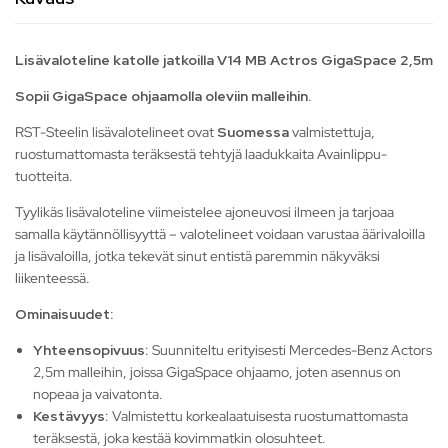
Lisävaloteline katolle jatkoilla V14 MB Actros GigaSpace 2,5m
Sopii GigaSpace ohjaamolla oleviin malleihin.
RST-Steelin lisävalotelineet ovat
Suomessa
valmistettuja,
ruostumattomasta teräksestä tehtyjä laadukkaita Avainlippu-
tuotteita.
Tyylikäs lisävaloteline viimeistelee ajoneuvosi ilmeen ja tarjoaa
samalla käytännöllisyyttä – valotelineet voidaan varustaa äärivaloilla
ja lisävaloilla, jotka tekevät sinut entistä paremmin näkyväksi
liikenteessä.
Ominaisuudet:
Yhteensopivuus
: Suunniteltu erityisesti Mercedes-Benz Actors
2,5m malleihin, joissa GigaSpace ohjaamo, joten asennus on
nopeaa ja vaivatonta.
Kestävyys
: Valmistettu korkealaatuisesta ruostumattomasta
teräksestä, joka kestää kovimmatkin olosuhteet.