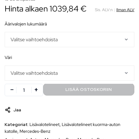
Hinta alkaen
1039,84
€
Sis. ALV:n
|
Ilman ALV
äärivalojen lukumäärä
väri
LISÄÄ OSTOSKORIIN
Jaa
Kategoriat:
Lisävalotelineet
,
Lisävalotelineet kuorma-auton
katolle
,
Mercedes-Benz