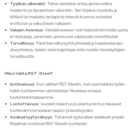
Tyylikäs ulkonäkö
: Tämä valoteline antaa ajoneuvollesi
modernin ja dynaamisen ulkonäön. Sen linjakas muotoilu ja
kiiltävä tai maalattu teräspinta tekevät kuorma-autostasi
erottuvan ja vaikuttavan näköisen.
Valojen Asennus:
Valotelineeseen voit helposti kiinnittää useita
eri lisävaloja, parantaen ajoneuvosi valaistusta merkittävästi.
Turvallisuus
: Parantaa näkyvyyttä pimeissä ja haastavissa ajo-
olosuhteissa, lisäten sekä kuljettajan että muiden tienkäyttäjien
turvallisuutta.
Miksi Valita RST-Steel?
Kotimaisuus
: Kun valitset RST-Steelin, tuet suomalaista työtä –
kaikki tuotteemme valmistetaan Nivalassa omassa
tuotantotehtaassamme.
Luotettavuus
: Vuosien kokemus ja asiantuntemus takaavat
tuotteidemme korkean laadun ja kestävyyden.
Asiakastyytyväisyys
: Tuhannet tyytyväiset asiakkaat ympäri
Maailman luottavat RST-Steelin tuotteisiin