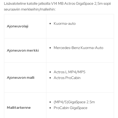
Lisävaloteline katolle jatkoilla V14 MB Actros GigaSpace 2,5m sopii
seuraaviin merkkeihin/malleihin:
Kuorma-auto
Ajoneuvolaji
Mercedes-Benz Kuorma-Auto
Ajoneuvon merkki
Actros L MP4/MP5
Ajoneuvon malli
Actros ProCabin
(MP4/5)GigaSpace 2.5m
Mallitarkenne
ProCabin GigaSpace