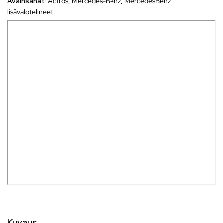
Avainsanat:
Actros
,
Mercedes-Benz
,
MercedesBenz
lisävalotelineet
Kuvaus