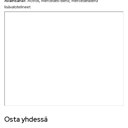
Avainsanat:
Actros
,
Mercedes-Benz
,
MercedesBenz
lisävalotelineet
Osta yhdessä