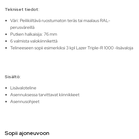
Tekniset tiedot:
Väri: Peilikiiltävä ruostumaton teräs tai maalaus RAL-
perusväreillä
Putken halkaisija: 76 mm
6 valmista valokiinnikettä
Telineeseen sopii esimerkiksi 3 kpl Lazer Triple-R 1000 -lisävaloja
Sisältö:
Lisävaloteline
Asennuksessa tarvittavat kiinnikkeet
Asennusohjeet
Sopii ajoneuvoon