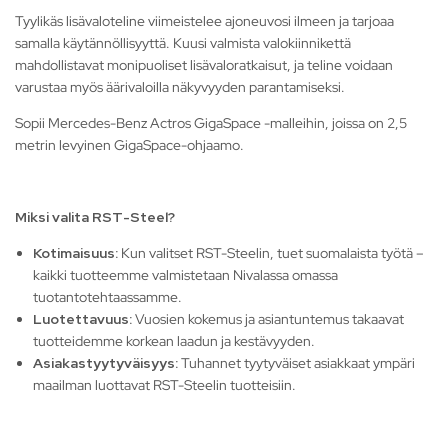
Tyylikäs lisävaloteline viimeistelee ajoneuvosi ilmeen ja tarjoaa
samalla käytännöllisyyttä. Kuusi valmista valokiinnikettä
mahdollistavat monipuoliset lisävaloratkaisut, ja teline voidaan
varustaa myös äärivaloilla näkyvyyden parantamiseksi.
Sopii Mercedes-Benz Actros GigaSpace -malleihin, joissa on 2,5
metrin levyinen GigaSpace-ohjaamo.
Miksi valita RST-Steel?
Kotimaisuus:
Kun valitset RST-Steelin, tuet suomalaista työtä –
kaikki tuotteemme valmistetaan Nivalassa omassa
tuotantotehtaassamme.
Luotettavuus:
Vuosien kokemus ja asiantuntemus takaavat
tuotteidemme korkean laadun ja kestävyyden.
Asiakastyytyväisyys:
Tuhannet tyytyväiset asiakkaat ympäri
maailman luottavat RST-Steelin tuotteisiin.