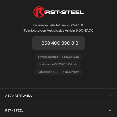
Puhelinpalvelu Arkisin 9:00-17:00
Toimipisteiden Aukioloajat Arkisin 9:00-17:00
+358 400 890 813
Savenvalajantie 4, 85500 Nivala
Haikanvuori 3, 33960 Pirkkala
Zatelliitintie 15 B, 90440 Kempele
ASIAKASPALVELU
Asiakaspalvelu
RST-STEEL