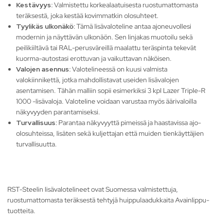
Kestävyys:
Valmistettu korkealaatuisesta ruostumattomasta
teräksestä, joka kestää kovimmatkin olosuhteet.
Tyylikäs ulkonäkö:
Tämä lisävaloteline antaa ajoneuvollesi
modernin ja näyttävän ulkonäön. Sen linjakas muotoilu sekä
peilikiiltävä tai RAL-perusväreillä maalattu teräspinta tekevät
kuorma-autostasi erottuvan ja vaikuttavan näköisen.
Valojen asennus:
Valotelineessä on kuusi valmista
valokiinnikettä, jotka mahdollistavat useiden lisävalojen
asentamisen. Tähän malliin sopii esimerkiksi 3 kpl Lazer Triple-R
1000 -lisävaloja. Valoteline voidaan varustaa myös äärivaloilla
näkyvyyden parantamiseksi.
Turvallisuus:
Parantaa näkyvyyttä pimeissä ja haastavissa ajo-
olosuhteissa, lisäten sekä kuljettajan että muiden tienkäyttäjien
turvallisuutta.
RST-Steelin lisävalotelineet ovat Suomessa valmistettuja,
ruostumattomasta teräksestä tehtyjä huippulaadukkaita Avainlippu-
tuotteita.