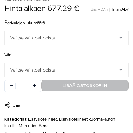
Hinta alkaen
677,29
€
Sis. ALV:n
|
Ilman ALV
äärivalojen lukumäärä
väri
LISÄÄ OSTOSKORIIN
Jaa
Kategoriat:
Lisävalotelineet
,
Lisävalotelineet kuorma-auton
katolle
,
Mercedes-Benz