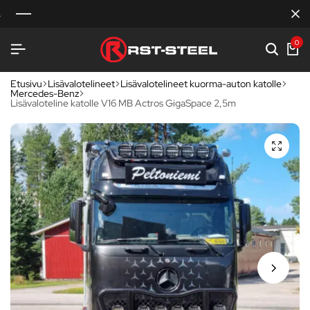
0
Etusivu
Lisävalotelineet
Lisävalotelineet kuorma-auton katolle
Mercedes-Benz
Lisävaloteline katolle V16 MB Actros GigaSpace 2,5m