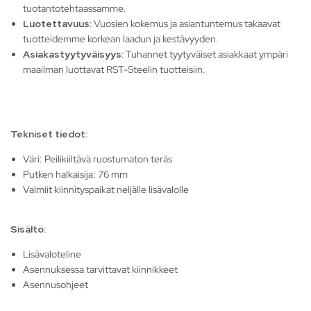
tuotantotehtaassamme.
Luotettavuus:
Vuosien kokemus ja asiantuntemus takaavat
tuotteidemme korkean laadun ja kestävyyden.
Asiakastyytyväisyys:
Tuhannet tyytyväiset asiakkaat ympäri
maailman luottavat RST-Steelin tuotteisiin.
Tekniset tiedot:
Väri: Peilikiiltävä ruostumaton teräs
Putken halkaisija: 76 mm
Valmiit kiinnityspaikat neljälle lisävalolle
Sisältö:
Lisävaloteline
Asennuksessa tarvittavat kiinnikkeet
Asennusohjeet