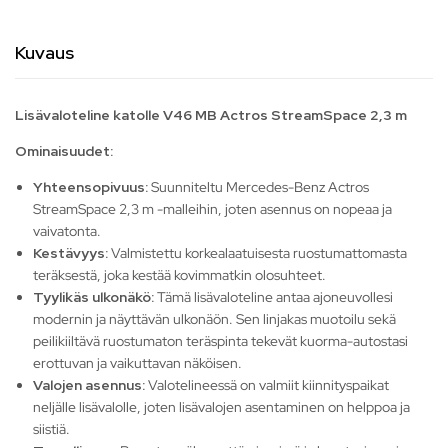
Kuvaus
Lisävaloteline katolle V46 MB Actros StreamSpace 2,3 m
Ominaisuudet:
Yhteensopivuus:
Suunniteltu Mercedes-Benz Actros
StreamSpace 2,3 m -malleihin, joten asennus on nopeaa ja
vaivatonta.
Kestävyys:
Valmistettu korkealaatuisesta ruostumattomasta
teräksestä, joka kestää kovimmatkin olosuhteet.
Tyylikäs ulkonäkö:
Tämä lisävaloteline antaa ajoneuvollesi
modernin ja näyttävän ulkonäön. Sen linjakas muotoilu sekä
peilikiiltävä ruostumaton teräspinta tekevät kuorma-autostasi
erottuvan ja vaikuttavan näköisen.
Valojen asennus:
Valotelineessä on valmiit kiinnityspaikat
neljälle lisävalolle, joten lisävalojen asentaminen on helppoa ja
siistiä.