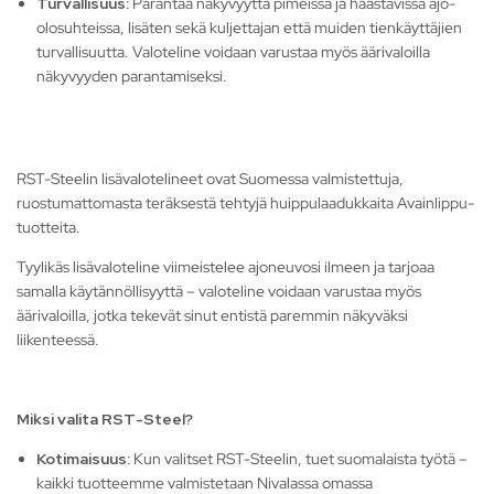
Turvallisuus:
Parantaa näkyvyyttä pimeissä ja haastavissa ajo-
olosuhteissa, lisäten sekä kuljettajan että muiden tienkäyttäjien
turvallisuutta. Valoteline voidaan varustaa myös äärivaloilla
näkyvyyden parantamiseksi.
RST-Steelin lisävalotelineet ovat Suomessa valmistettuja,
ruostumattomasta teräksestä tehtyjä huippulaadukkaita Avainlippu-
tuotteita.
Tyylikäs lisävaloteline viimeistelee ajoneuvosi ilmeen ja tarjoaa
samalla käytännöllisyyttä – valoteline voidaan varustaa myös
äärivaloilla, jotka tekevät sinut entistä paremmin näkyväksi
liikenteessä.
Miksi valita RST-Steel?
Kotimaisuus:
Kun valitset RST-Steelin, tuet suomalaista työtä –
kaikki tuotteemme valmistetaan Nivalassa omassa