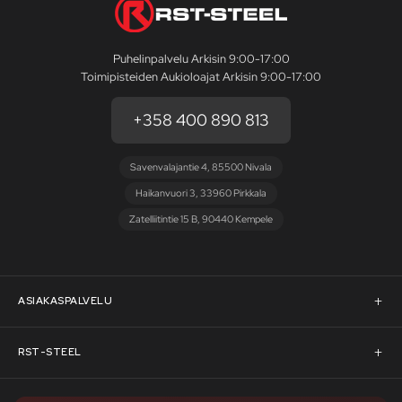
Puhelinpalvelu Arkisin 9:00-17:00
Toimipisteiden Aukioloajat Arkisin 9:00-17:00
+358 400 890 813
Savenvalajantie 4, 85500 Nivala
Haikanvuori 3, 33960 Pirkkala
Zatelliitintie 15 B, 90440 Kempele
ASIAKASPALVELU
Asiakaspalvelu
RST-STEEL
Pyydä tarjous
RST-Steelin tarina