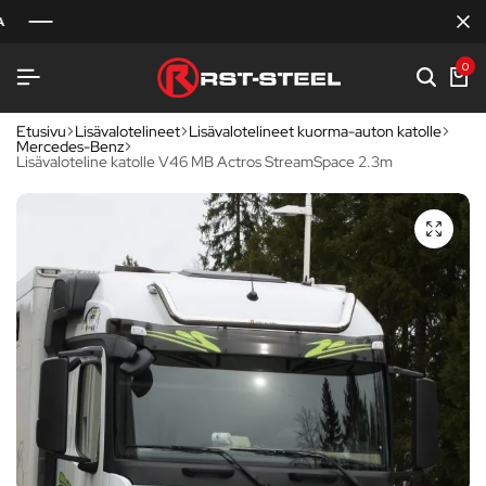
0
Etusivu
Lisävalotelineet
Lisävalotelineet kuorma-auton katolle
Mercedes-Benz
Lisävaloteline katolle V46 MB Actros StreamSpace 2.3m