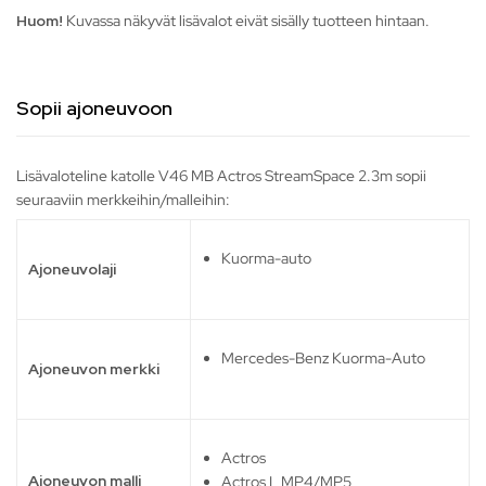
Huom!
Kuvassa näkyvät lisävalot eivät sisälly tuotteen hintaan.
Sopii ajoneuvoon
Lisävaloteline katolle V46 MB Actros StreamSpace 2.3m sopii
seuraaviin merkkeihin/malleihin:
Kuorma-auto
Ajoneuvolaji
Mercedes-Benz Kuorma-Auto
Ajoneuvon merkki
Actros
Ajoneuvon malli
Actros L MP4/MP5