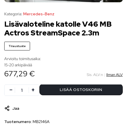
Kategoria:
Mercedes-Benz
Lisävaloteline katolle V46 MB
Actros StreamSpace 2.3m
Tilaustuote
Arvioitu toimitusaika:
15-20 arkipäivää
677,29 €
Sis. ALV:n
|
Ilman ALV
LISÄÄ OSTOSKORIIN
Jaa
Tuotenumero:
MB2146A