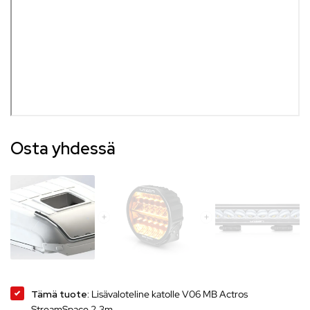
Osta yhdessä
Tämä tuote:
Lisävaloteline katolle V06 MB Actros
StreamSpace 2.3m