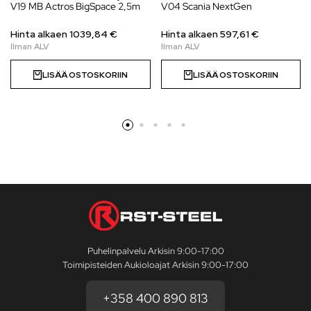
V19 MB Actros BigSpace 2,5m
V04 Scania NextGen
Hinta alkaen
1039,84
€
Hinta alkaen
597,61
€
LISÄÄ OSTOSKORIIN
LISÄÄ OSTOSKORIIN
Puhelinpalvelu Arkisin 9:00-17:00
Toimipisteiden Aukioloajat Arkisin 9:00-17:00
+358 400 890 813