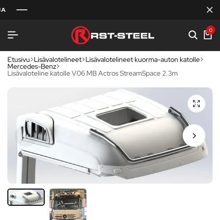
0
Etusivu
Lisävalotelineet
Lisävalotelineet kuorma-auton katolle
Mercedes-Benz
Lisävaloteline katolle V06 MB Actros StreamSpace 2.3m