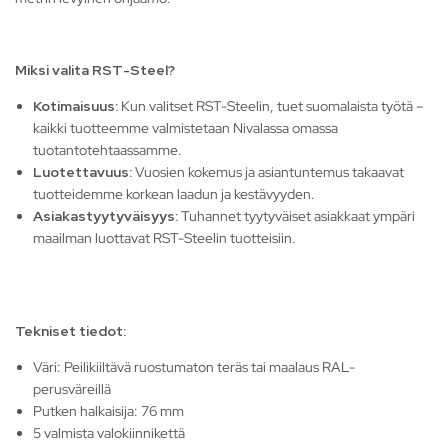
Miksi valita RST-Steel?
Kotimaisuus:
Kun valitset RST-Steelin, tuet suomalaista työtä –
kaikki tuotteemme valmistetaan Nivalassa omassa
tuotantotehtaassamme.
Luotettavuus:
Vuosien kokemus ja asiantuntemus takaavat
tuotteidemme korkean laadun ja kestävyyden.
Asiakastyytyväisyys:
Tuhannet tyytyväiset asiakkaat ympäri
maailman luottavat RST-Steelin tuotteisiin.
Tekniset tiedot:
Väri: Peilikiiltävä ruostumaton teräs tai maalaus RAL-
perusväreillä
Putken halkaisija: 76 mm
5 valmista valokiinnikettä