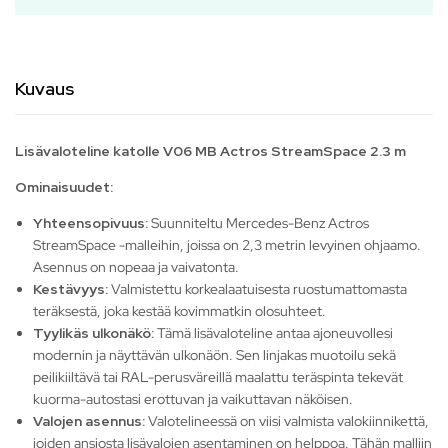
Kuvaus
Lisävaloteline katolle V06 MB Actros StreamSpace 2.3 m
Ominaisuudet:
Yhteensopivuus:
Suunniteltu Mercedes-Benz Actros
StreamSpace -malleihin, joissa on 2,3 metrin levyinen ohjaamo.
Asennus on nopeaa ja vaivatonta.
Kestävyys:
Valmistettu korkealaatuisesta ruostumattomasta
teräksestä, joka kestää kovimmatkin olosuhteet.
Tyylikäs ulkonäkö:
Tämä lisävaloteline antaa ajoneuvollesi
modernin ja näyttävän ulkonäön. Sen linjakas muotoilu sekä
peilikiiltävä tai RAL-perusväreillä maalattu teräspinta tekevät
kuorma-autostasi erottuvan ja vaikuttavan näköisen.
Valojen asennus:
Valotelineessä on viisi valmista valokiinnikettä,
joiden ansiosta lisävalojen asentaminen on helppoa. Tähän malliin