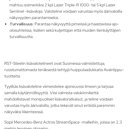
mahtuu esimerkiksi 2 kpl Lazer Triple-R 1000- tai 5 kpl Lazer
Sentinel -lisävaloja. Valoteline voidaan varustaa myös äärivaloilla
näkyvyyden parantamiseksi.
Turvallisuus:
Parantaa näkyvyyttä pimeissä ja haastavissa ajo-
olosuhteissa, lisäten sekä kuljettajan että muiden tienkäyttäjien
turvallisuutta.
RST-Steelin lisävalotelineet ovat Suomessa valmistettuja,
ruostumattomasta teräksestä tehtyjä huippulaadukkaita Avainlippu-
tuotteita.
Tyylikäs lisävaloteline viimeistelee ajoneuvosi ilmeen ja tarjoaa
samalla käytännöllisyyttä. Viisi valmista valokiinnikettä
mahdollistavat monipuoliset lisävaloratkaisut, ja teline voidaan
varustaa myös äärivaloilla, jotka tekevät sinut entistä paremmin
näkyväksi liikenteessä.
Sopii Mercedes-Benz Actros StreamSpace -malleihin, joissa on 2.3
metrin levyinen ohjaamo.