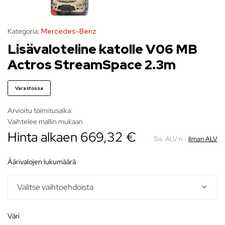
Kategoria:
Mercedes-Benz
Lisävaloteline katolle V06 MB
Actros StreamSpace 2.3m
Varastossa
Arvioitu toimitusaika:
Vaihtelee mallin mukaan
Hinta alkaen
669,32
€
Sis. ALV:n
|
Ilman ALV
äärivalojen lukumäärä
väri