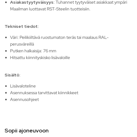
Asiakastyytyväisyys
: Tuhannet tyytyväiset asiakkaat ympäri
Maailman luottavat RST-Steelin tuotteisiin.
Tekniset tiedot:
Väri: Peilikiiltävä ruostumaton teräs tai maalaus RAL-
perusväreillä
Putken halkaisija: 76 mm
Hitsattu kiinnityskisko lisävaloille
Sisältö:
Lisävaloteline
Asennuksessa tarvittavat kiinnikkeet
Asennusohjeet
Sopii ajoneuvoon