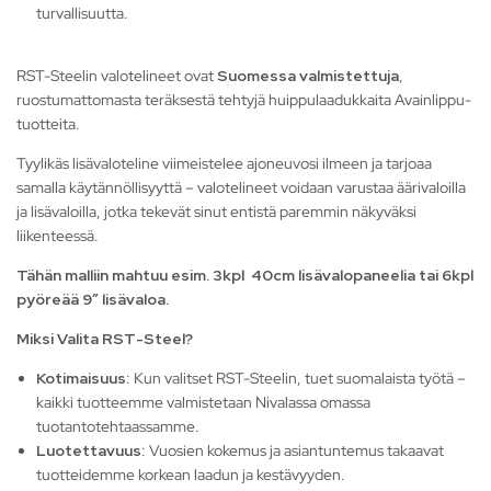
turvallisuutta.
RST-Steelin valotelineet ovat
Suomessa valmistettuja
,
ruostumattomasta teräksestä tehtyjä huippulaadukkaita Avainlippu-
tuotteita.
Tyylikäs lisävaloteline viimeistelee ajoneuvosi ilmeen ja tarjoaa
samalla käytännöllisyyttä – valotelineet voidaan varustaa äärivaloilla
ja lisävaloilla, jotka tekevät sinut entistä paremmin näkyväksi
liikenteessä.
Tähän malliin mahtuu esim. 3kpl 40cm
lisävalopaneelia
tai 6kpl
pyöreää 9″ lisävaloa.
Miksi Valita RST-Steel?
Kotimaisuus
: Kun valitset RST-Steelin, tuet suomalaista työtä –
kaikki tuotteemme valmistetaan Nivalassa omassa
tuotantotehtaassamme.
Luotettavuus
: Vuosien kokemus ja asiantuntemus takaavat
tuotteidemme korkean laadun ja kestävyyden.