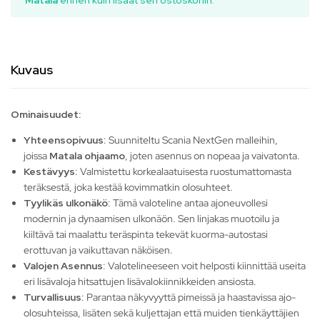
Matala
ennen kuin lisäät sen ostoskoriin.
Kuvaus
Ominaisuudet:
Yhteensopivuus
: Suunniteltu Scania NextGen malleihin,
joissa
Matala ohjaamo
, joten asennus on nopeaa ja vaivatonta.
Kestävyys
: Valmistettu korkealaatuisesta ruostumattomasta
teräksestä, joka kestää kovimmatkin olosuhteet.
Tyylikäs ulkonäkö
: Tämä valoteline antaa ajoneuvollesi
modernin ja dynaamisen ulkonäön. Sen linjakas muotoilu ja
kiiltävä tai maalattu teräspinta tekevät kuorma-autostasi
erottuvan ja vaikuttavan näköisen.
Valojen Asennus
: Valotelineeseen voit helposti kiinnittää useita
eri lisävaloja hitsattujen lisävalokiinnikkeiden ansiosta.
Turvallisuus
: Parantaa näkyvyyttä pimeissä ja haastavissa ajo-
olosuhteissa, lisäten sekä kuljettajan että muiden tienkäyttäjien