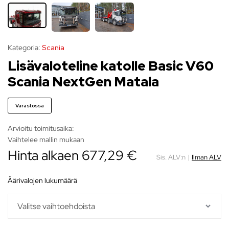
Kategoria:
Scania
Lisävaloteline katolle Basic V60
Scania NextGen Matala
Varastossa
Arvioitu toimitusaika:
Vaihtelee mallin mukaan
Hinta alkaen
677,29
€
Sis. ALV:n
|
Ilman ALV
äärivalojen lukumäärä