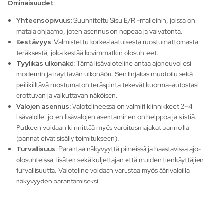
Ominaisuudet:
Yhteensopivuus:
Suunniteltu Sisu E/R -malleihin, joissa on
matala ohjaamo, joten asennus on nopeaa ja vaivatonta.
Kestävyys:
Valmistettu korkealaatuisesta ruostumattomasta
teräksestä, joka kestää kovimmatkin olosuhteet.
Tyylikäs ulkonäkö:
Tämä lisävaloteline antaa ajoneuvollesi
modernin ja näyttävän ulkonäön. Sen linjakas muotoilu sekä
peilikiiltävä ruostumaton teräspinta tekevät kuorma-autostasi
erottuvan ja vaikuttavan näköisen.
Valojen asennus:
Valotelineessä on valmiit kiinnikkeet 2–4
lisävalolle, joten lisävalojen asentaminen on helppoa ja siistiä.
Putkeen voidaan kiinnittää myös varoitusmajakat pannoilla
(pannat eivät sisälly toimitukseen).
Turvallisuus:
Parantaa näkyvyyttä pimeissä ja haastavissa ajo-
olosuhteissa, lisäten sekä kuljettajan että muiden tienkäyttäjien
turvallisuutta. Valoteline voidaan varustaa myös äärivaloilla
näkyvyyden parantamiseksi.