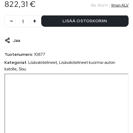
822,31 €
Sis. ALV:n
|
Ilman ALV
LISÄÄ OSTOSKORIIN
Jaa
Tuotenumero:
10877
Kategoriat:
Lisävalotelineet
,
Lisävalotelineet kuorma-auton
katolle
,
Sisu