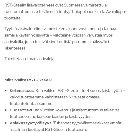
RST-Steelin lisävalotelineet ovat Suomessa valmistettuja,
ruostumattomasta teräksestä tehtyjä huippulaadukkaita Avainlippu-
tuotteita.
Tyylikäs lisävaloteline viimeistelee ajoneuvosi ilmeen ja tarjoaa
samalla käytännöllisyyttä – valoteline voidaan varustaa myös
äärivaloilla, jotka tekevät sinut entistä paremmin näkyväksi
liikenteessä.
Toimitetaan ilman äärivaloja.
Miksi valita RST-Steel?
Kotimaisuus:
Kun valitset RST-Steelin, tuet suomalaista työtä –
kaikki tuotteemme valmistetaan Nivalassa omassa
tuotantotehtaassamme.
Luotettavuus:
Vuosien kokemus ja asiantuntemus takaavat
tuotteidemme korkean laadun ja kestävyyden.
Asiakastyytyväisyys:
Tuhannet tyytyväiset asiakkaat ympäri
maailman luottavat RST-Steelin tuotteisiin.