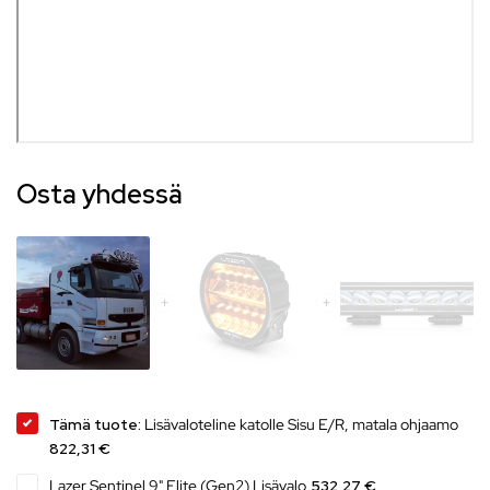
Osta yhdessä
Tämä tuote:
Lisävaloteline katolle Sisu E/R, matala ohjaamo
822,31 €
Lazer Sentinel 9" Elite (Gen2) Lisävalo
532,27 €