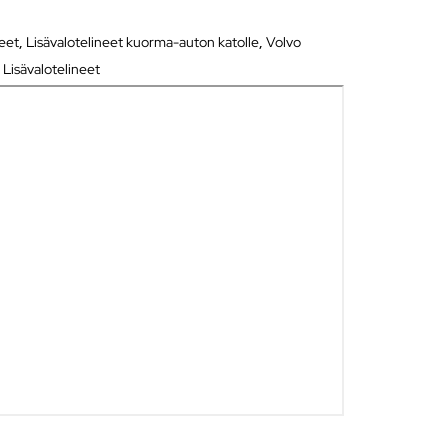
neet
,
Lisävalotelineet kuorma-auton katolle
,
Volvo
 Lisävalotelineet