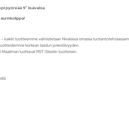
kpl pyöreää 9″ lisävaloa.
aurinkolippa!
ötä – kaikki tuotteemme valmistetaan Nivalassa omassa tuotantotehtaassa
tuotteidemme korkean laadun ja kestävyyden.
i Maailman luottavat RST-Steelin tuotteisiin.
illä