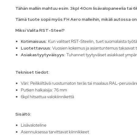
Tähän malliin mahtuu esim. 3kpl 40cm lisävalopaneelia tai 6
Tämä tuote sopii myös FH Aero malleihin, mikäli autossa on 
Miksi Valita RST-Steel?
Kotimaisuus
: Kun valitset RST-Steelin, tuet suomalaista ty
Luotettavuus
: Vuosien kokemus ja asiantuntemus takaavat 
Asiakastyytyväisyys
: Tuhannet tyytyväiset asiakkaat ympär
Tekniset tiedot:
Väri: Peilikiiltävä ruostumaton teräs tai maalaus RAL-perusväre
Putken halkaisija: 76 mm
6kpl hitsattua valokiinnikettä
Sisältö:
Lisävaloteline
Asennuksessa tarvittavat kiinnikkeet