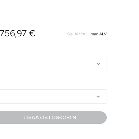
756,97
€
Sis. ALV:n
|
Ilman ALV
LISÄÄ OSTOSKORIIN