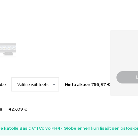
lobe
Hinta alkaen
756,97
€
la
427,09 €
ne katolle Basic V11 Volvo FH4- Globe
ennen kuin lisäät sen ostoskori