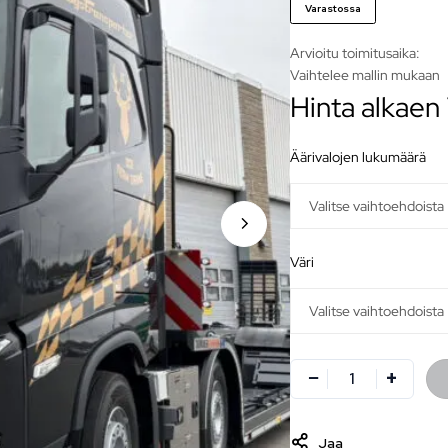
Varastossa
Arvioitu toimitusaika:
Vaihtelee mallin mukaan
Hinta alkaen
äärivalojen lukumäärä
väri
Jaa