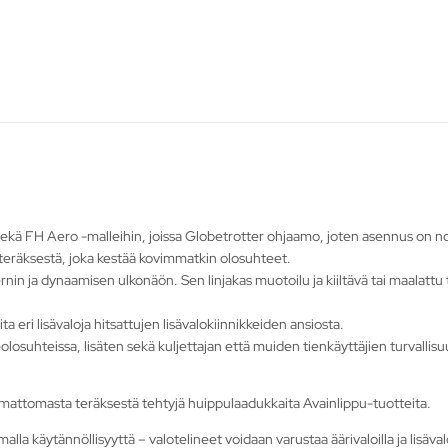
kä FH Aero -malleihin, joissa Globetrotter ohjaamo, joten asennus on no
teräksestä, joka kestää kovimmatkin olosuhteet.
nin ja dynaamisen ulkonäön. Sen linjakas muotoilu ja kiiltävä tai maalatt
ta eri lisävaloja hitsattujen lisävalokiinnikkeiden ansiosta.
olosuhteissa, lisäten sekä kuljettajan että muiden tienkäyttäjien turvallisu
umattomasta teräksestä tehtyjä huippulaadukkaita Avainlippu-tuotteita.
malla käytännöllisyyttä – valotelineet voidaan varustaa äärivaloilla ja lisäva