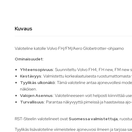
Kuvaus
Valoteline katolle Volvo FH/FM/Aero Globetrotter-ohjaamo
Ominaisuudet:
Yhteensopivuus
: Suunniteltu Volvo FH4, FH new, FM new se
Kestävyys
: Valmistettu korkealaatuisesta ruostumattomasta 
Tyylikäs ulkonäkö
: Tämä valoteline antaa ajoneuvollesi moder
näköisen.
Valojen Asennus
: Valotelineeseen voit helposti kiinnittää usei
Turvallisuus
: Parantaa näkyvyyttä pimeissä ja haastavissa ajo-
RST-Steelin valotelineet ovat
Suomessa valmistettuja
, ruost
Tyylikäs lisävaloteline viimeistelee ajoneuvosi ilmeen ja tarjoaa sa