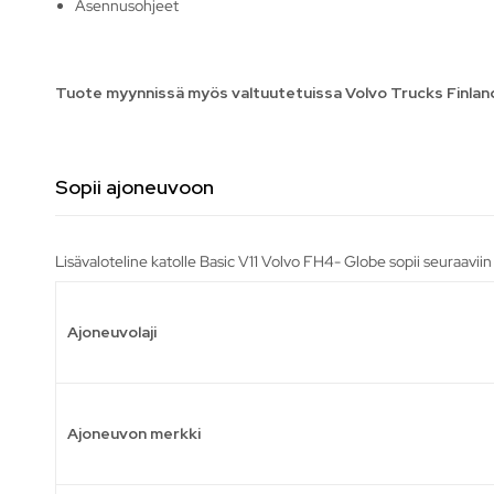
Asennusohjeet
Tuote myynnissä myös valtuutetuissa Volvo Trucks Finla
Sopii ajoneuvoon
Lisävaloteline katolle Basic V11 Volvo FH4- Globe sopii seuraavii
Ajoneuvolaji
Ajoneuvon merkki