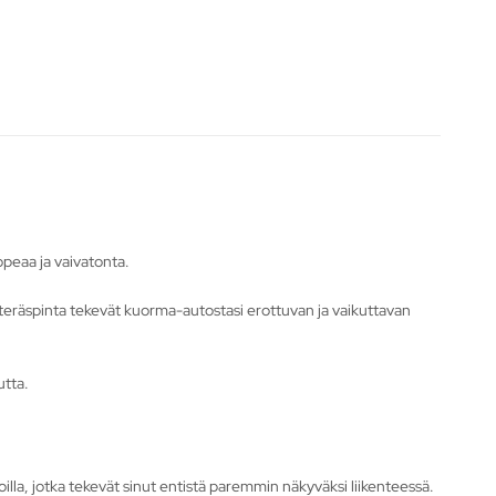
peaa ja vaivatonta.
u teräspinta tekevät kuorma-autostasi erottuvan ja vaikuttavan
utta.
loilla, jotka tekevät sinut entistä paremmin näkyväksi liikenteessä.