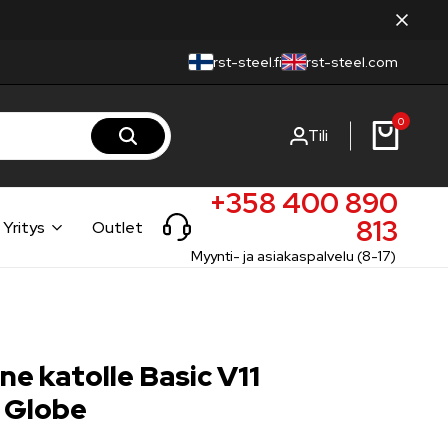
rst-steel.fi
rst-steel.com
0
Tili
+358 400 890
813
Yritys
Outlet
Myynti- ja asiakaspalvelu (8-17)
ne katolle Basic V11
 Globe