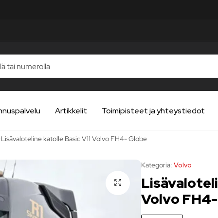
UA
UA
UA
UA
UA
nnuspalvelu
Artikkelit
Toimipisteet ja yhteystiedot
Lisävaloteline katolle Basic V11 Volvo FH4- Globe
Kategoria:
Volvo
Lisävaloteli
Volvo FH4-