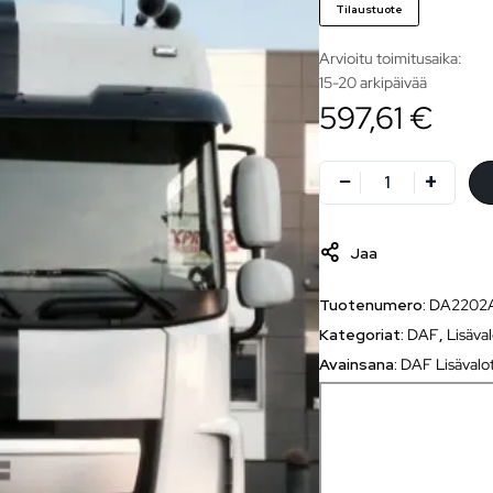
Tilaustuote
Arvioitu toimitusaika:
15-20 arkipäivää
597,61 €
Jaa
Tuotenumero:
DA2202
Kategoriat:
DAF
,
Lisäva
Avainsana:
DAF Lisävalo