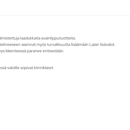
mistettuja laadukkaita avainlipputuotteita.
otelineeseen asennat myös turvallisuutta lisäämään Lazer lisävalot.
vyys liikenteessä paranee entisestään.
sä valoille sopivat kiinnikkeet.