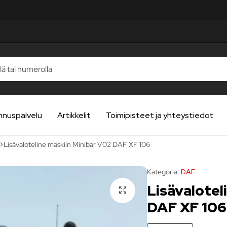
STELUA
STELUA
STELUA
STELUA
STELUA
nnuspalvelu
Artikkelit
Toimipisteet ja yhteystiedot
Lisävaloteline maskiin Minibar V02 DAF XF 106
Kategoria:
DAF
Lisävalotel
DAF XF 106