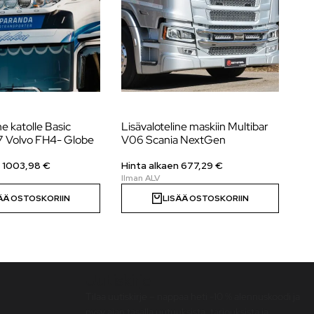
ne katolle Basic
Lisävaloteline maskiin Multibar
Li
 Volvo FH4- Globe
V06 Scania NextGen
V0
n
1003,98
€
Hinta alkaen
677,29
€
Hi
ÄÄ OSTOSKORIIN
LISÄÄ OSTOSKORIIN
Uutiskirje
Tilaa uutiskirje – nappaa heti -10 % alennuskoodi ja
pysy ajan tasalla uutuuksista, tarjouksista ja