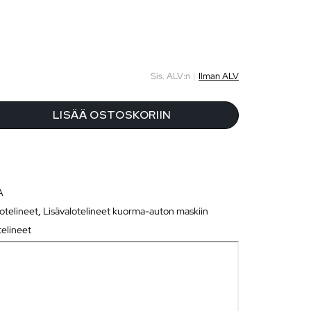
Sis. ALV:n
|
Ilman ALV
LISÄÄ OSTOSKORIIN
A
lotelineet
,
Lisävalotelineet kuorma-auton maskiin
telineet