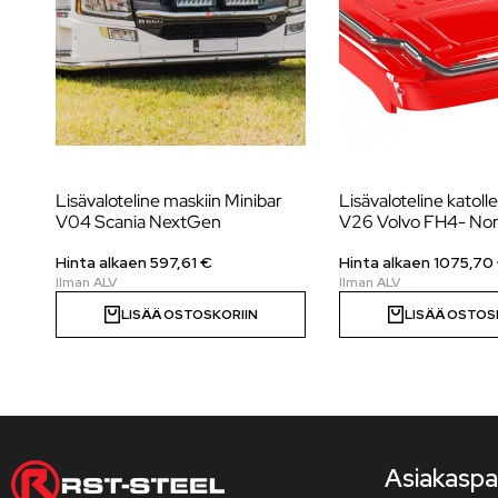
Lisävaloteline maskiin Minibar
Lisävaloteline katoll
V04 Scania NextGen
V26 Volvo FH4- Nor
Hinta alkaen
597,61
€
Hinta alkaen
1075,70
LISÄÄ OSTOSKORIIN
LISÄÄ OSTOS
Asiakaspa