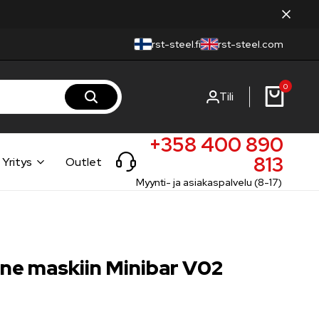
rst-steel.fi
rst-steel.com
0
Tili
+358 400 890
813
Yritys
Outlet
Myynti- ja asiakaspalvelu (8-17)
ine maskiin Minibar V02