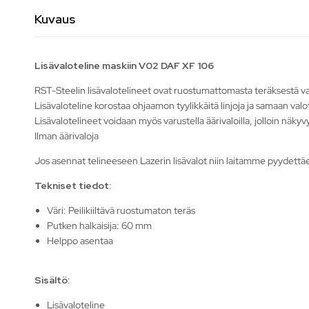
Kuvaus
Lisävaloteline maskiin V02 DAF XF 106
RST-Steelin lisävalotelineet ovat ruostumattomasta teräksestä val
Lisävaloteline korostaa ohjaamon tyylikkäitä linjoja ja samaan val
Lisävalotelineet voidaan myös varustella äärivaloilla, jolloin näky
Ilman äärivaloja
Jos asennat telineeseen Lazerin lisävalot niin laitamme pyydettäes
Tekniset tiedot:
Väri: Peilikiiltävä ruostumaton teräs
Putken halkaisija: 60 mm
Helppo asentaa
Sisältö:
Lisävaloteline