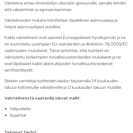
Valoteline antaa viimeistellyn ulkonäön ajoneuvolle, samalla tehden
siitä vakaamman ja agressiivisemman.
Valotelineiden mukana toimitetaan täydellinen asennussarja ja
helpot asennusohjeet autollesi.
Kaikki valotelineet ovat saaneet Eurooppalaisen hyväksynnän ja ne
on suunniteltu uusimpien EU-standardien ja direktiivin 78/2009/EC
vaatimusten mukaisesti. Tämä tarkoittaa, että tuotteet on
valmistettu korkeimpien turvallisuusstandardien mukaisesti ja ne
ovat läpäisseet kaikki jalankulkijoiden turvallisuutta koskevat
sertifiointitestit.
Steeler varmistaa tuotteiden laadun tarjoamalla 24 kuukauden
takuun kiillotetuille valotelineille ja 12 kuukauden takuun mustille.
Valotelineestä saatavilla olevat mallit:
Väliputkella
Superbar
Tekniset tiedot: