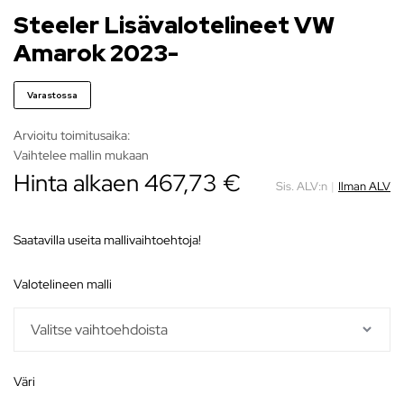
Steeler Lisävalotelineet VW
Amarok 2023-
Varastossa
Arvioitu toimitusaika:
Vaihtelee mallin mukaan
Hinta alkaen
467,73
€
Sis. ALV:n
|
Ilman ALV
Saatavilla useita mallivaihtoehtoja!
valotelineen malli
väri