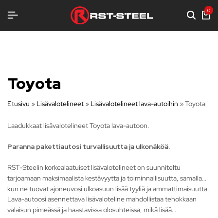
SENLUJAA VARUSTELUA
SENLUJAA VARUSTELUA
SENLUJAA VARUSTELUA
0
Toyota
Etusivu
»
Lisävalotelineet
»
Lisävalotelineet lava-autoihin
»
Toyota
Laadukkaat lisävalotelineet Toyota lava-autoon.
Paranna pakettiautosi turvallisuutta ja ulkonäköä.
RST-Steelin korkealaatuiset lisävalotelineet on suunniteltu
tarjoamaan maksimaalista kestävyyttä ja toiminnallisuutta, samalla
kun ne tuovat ajoneuvosi ulkoasuun lisää tyyliä ja ammattimaisuutta.
Lava-autoosi asennettava lisävaloteline mahdollistaa tehokkaan
valaisun pimeässä ja haastavissa olosuhteissa, mikä lisää