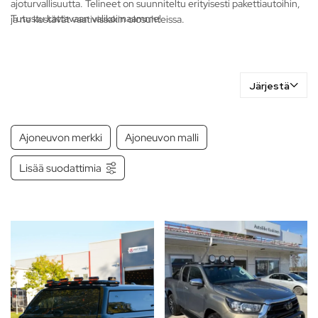
ajoturvallisuutta. Telineet on suunniteltu erityisesti pakettiautoihin,
Tutustu kattavaan valikoimaamme!
ja ne kestävät vaativissakin olosuhteissa.
Järjestä
Ajoneuvon merkki
Ajoneuvon malli
Lisää suodattimia