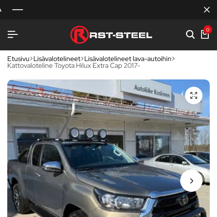
0
Etusivu
Lisävalotelineet
Lisävalotelineet lava-autoihin
Kattovaloteline Toyota Hilux Extra Cap 2017-