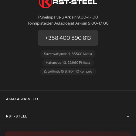
Puhelinpalvelu Arkisin 9:00-17:00
Toimipisteiden Aukioloajat Arkisin 9:00-17:00
+358 400 890 813
Savenvalajantie 4, 85500 Nivala
Haikanvuori 3, 33960 Pirkkala
Zatelliitintie 15 B, 90440 Kempele
ASIAKASPALVELU
Asiakaspalvelu
RST-STEEL
Pyydä tarjous
RST-Steelin tarina