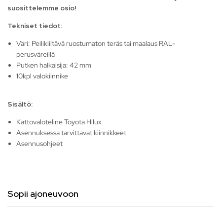
suosittelemme osio!
Tekniset tiedot:
Väri: Peilikiiltävä ruostumaton teräs tai maalaus RAL-
perusväreillä
Putken halkaisija: 42 mm
10kpl valokiinnike
Sisältö:
Kattovaloteline Toyota Hilux
Asennuksessa tarvittavat kiinnikkeet
Asennusohjeet
Sopii ajoneuvoon