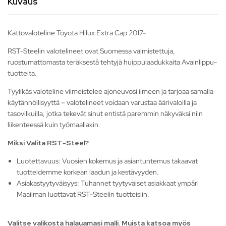
Kuvaus
Kattovaloteline Toyota Hilux Extra Cap 2017-
RST-Steelin valotelineet ovat Suomessa valmistettuja,
ruostumattomasta teräksestä tehtyjä huippulaadukkaita Avainlippu-
tuotteita.
Tyylikäs valoteline viimeistelee ajoneuvosi ilmeen ja tarjoaa samalla
käytännöllisyyttä – valotelineet voidaan varustaa äärivaloilla ja
tasovilkuilla, jotka tekevät sinut entistä paremmin näkyväksi niin
liikenteessä kuin työmaallakin.
Miksi Valita RST-Steel?
Luotettavuus: Vuosien kokemus ja asiantuntemus takaavat
tuotteidemme korkean laadun ja kestävyyden.
Asiakastyytyväisyys: Tuhannet tyytyväiset asiakkaat ympäri
Maailman luottavat RST-Steelin tuotteisiin.
Valitse valikosta halauamasi malli. Muista katsoa myös