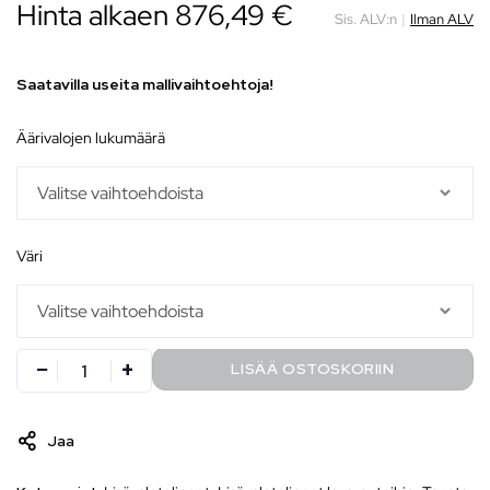
Hinta alkaen
876,49
€
Sis. ALV:n
|
Ilman ALV
Saatavilla useita mallivaihtoehtoja!
äärivalojen lukumäärä
väri
LISÄÄ OSTOSKORIIN
Jaa