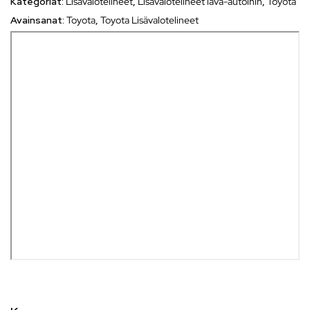
Kategoriat:
Lisävalotelineet
,
Lisävalotelineet lava-autoihin
,
Toyota
Avainsanat:
Toyota
,
Toyota Lisävalotelineet