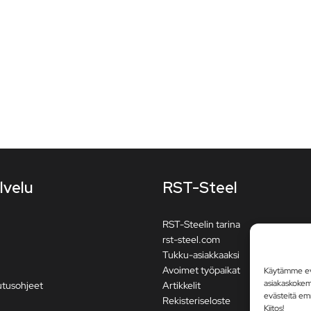
lvelu
RST-Steel
RST-Steelin tarina
rst-steel.com
Tukku-asiakkaaksi
Avoimet työpaikat
Käytämme evä
asiakaskoke
utusohjeet
Artikkelit
evästeitä em
Rekisteriseloste
Kiitos!