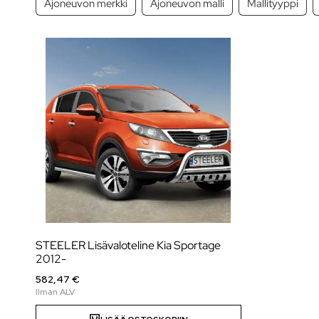
Ajoneuvon merkki
Ajoneuvon malli
Mallityyppi
STEELER Lisävaloteline Kia Sportage
2012-
582,47 €