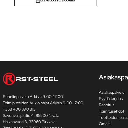
LISÄÄ OSTOSKORIIN
Asiakaspa
Asiakaspalvelu
Puhelinpalvelu Arkisin 9:00-17:00
Pyydä tarjous
Toimipisteiden Aukioloajat Arkisin 9:00-17:00
Rahoitus
+358 400 890 813
Toimitusehdot
Savenvalajantie 4, 85500 Nivala
Tuotteiden pala
Haikanvuori 3, 33960 Pirkkala
Oma tili
Zatelliitintie 15 B, 90440 Kempele