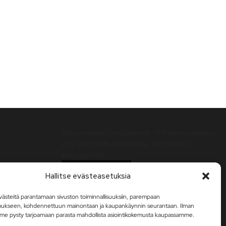
Uutiskirje
Tilaa uutiskirje – nappaa heti -10 % alennuskoodi ja
pysy ajan tasalla uutuuksista, tarjouksista ja
kampanjoista!
Tilaa uutiskirje
Hallitse evästeasetuksia
steitä parantamaan sivuston toiminnallisuuksiin, parempaan
mukseen, kohdennettuun mainontaan ja kaupankäynnin seurantaan. Ilman
me pysty tarjoamaan parasta mahdollista asiointikokemusta kaupassamme.