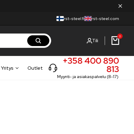
rst-steel.fi
rst-steel.com
0
Tili
+358 400 890
813
Yritys
Outlet
Myynti- ja asiakaspalvelu (8-17)