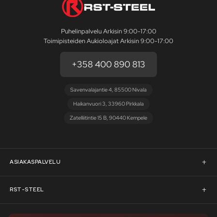
Puhelinpalvelu Arkisin 9:00-17:00
Toimipisteiden Aukioloajat Arkisin 9:00-17:00
+358 400 890 813
Savenvalajantie 4, 85500 Nivala
Haikanvuori 3, 33960 Pirkkala
Zatelliitintie 15 B, 90440 Kempele
ASIAKASPALVELU
Asiakaspalvelu
RST-STEEL
Pyydä tarjous
RST-Steelin tarina