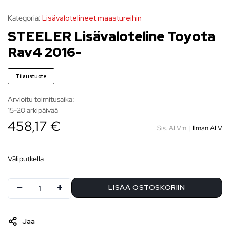
Kategoria:
Lisävalotelineet maastureihin
STEELER Lisävaloteline Toyota
Rav4 2016-
Tilaustuote
Arvioitu toimitusaika:
15-20 arkipäivää
458,17 €
Sis. ALV:n
|
Ilman ALV
Väliputkella
LISÄÄ OSTOSKORIIN
Jaa