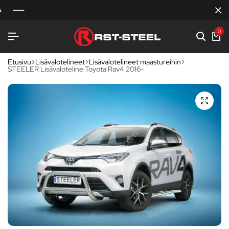
0
Etusivu
Lisävalotelineet
Lisävalotelineet maastureihin
STEELER Lisävaloteline Toyota Rav4 2016-