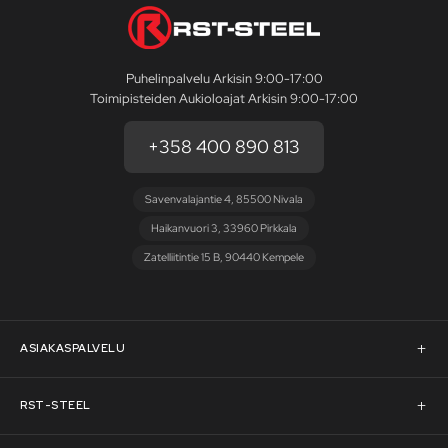
Puhelinpalvelu Arkisin 9:00-17:00
Toimipisteiden Aukioloajat Arkisin 9:00-17:00
+358 400 890 813
Savenvalajantie 4, 85500 Nivala
Haikanvuori 3, 33960 Pirkkala
Zatelliitintie 15 B, 90440 Kempele
ASIAKASPALVELU
Asiakaspalvelu
RST-STEEL