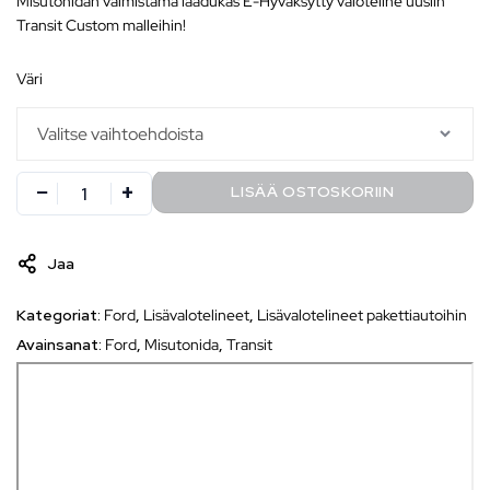
Misutonidan valmistama laadukas E-Hyväksytty valoteline uusiin
Transit Custom malleihin!
väri
LISÄÄ OSTOSKORIIN
Jaa
Kategoriat:
Ford
,
Lisävalotelineet
,
Lisävalotelineet pakettiautoihin
Avainsanat:
Ford
,
Misutonida
,
Transit