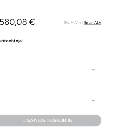
580,08
€
Sis. ALV:n
|
Ilman ALV
aihtoehtoja!
LISÄÄ OSTOSKORIIN