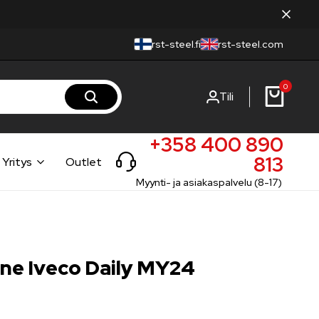
rst-steel.fi
rst-steel.com
0
Tili
+358 400 890
813
Yritys
Outlet
Myynti- ja asiakaspalvelu (8-17)
ine Iveco Daily MY24