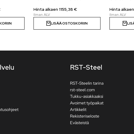
€
Hinta alkaen
1155,38
€
Hinta alkae
KORIIN
LISÄÄ OSTOSKORIIN
LIS
lvelu
RST-Steel
RST-Steelin tarina
rst-steel.com
Tukku-asiakkaaksi
Avoimet työpaikat
utusohjeet
Artikkelit
Rekisteriseloste
Evästeistä