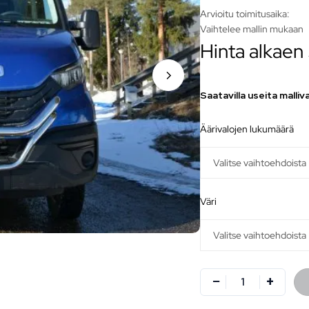
Arvioitu toimitusaika:
Vaihtelee mallin mukaan
Hinta alkaen
Saatavilla useita malliv
äärivalojen lukumäärä
väri