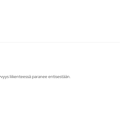
kyvyys liikenteessä paranee entisestään.