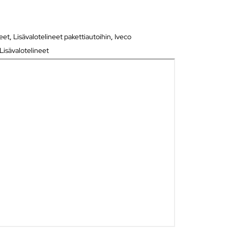
neet
,
Lisävalotelineet pakettiautoihin
,
Iveco
Lisävalotelineet