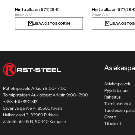
Hinta alkaen
677,29
€
Hinta alkaen
677,29
LISÄÄ OSTOSKORIIN
LISÄÄ OSTOS
Asiakaspa
Asiakaspalvelu
Puhelinpalvelu Arkisin 9:00-17:00
Pyydä tarjous
Toimipisteiden Aukioloajat Arkisin 9:00-17:00
Rahoitus
+358 400 890 813
Toimitusehdot
Savenvalajantie 4, 85500 Nivala
Tuotteiden pala
Haikanvuori 3, 33960 Pirkkala
Oma tili
Zatelliitintie 15 B, 90440 Kempele
Tilaukset