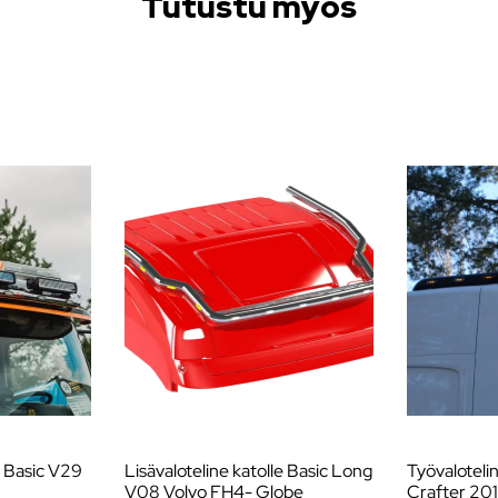
Tutustu myös
e Basic V29
Lisävaloteline katolle Basic Long
Työvaloteli
V08 Volvo FH4- Globe
Crafter 20