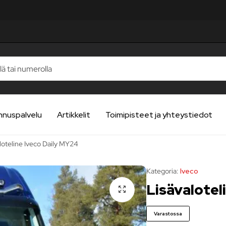
STELUA
STELUA
STELUA
STELUA
STELUA
nnuspalvelu
Artikkelit
Toimipisteet ja yhteystiedot
loteline Iveco Daily MY24
Kategoria:
Iveco
Lisävalotel
Varastossa