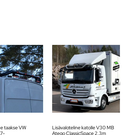
ne taakse VW
Lisävaloteline katolle V30 MB
Li
17-
Atego ClassicSpace 2,3m
Ac