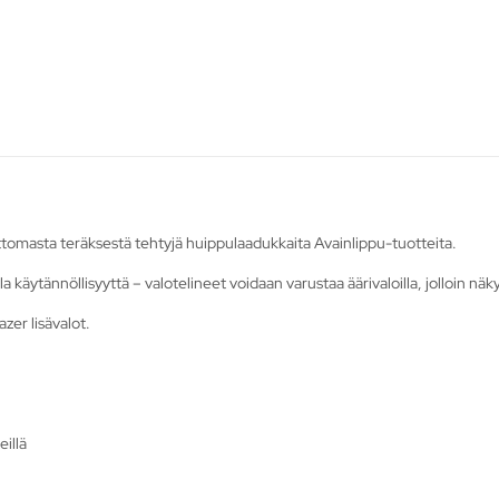
tomasta teräksestä tehtyjä huippulaadukkaita Avainlippu-tuotteita.
la käytännöllisyyttä – valotelineet voidaan varustaa äärivaloilla, jolloin nä
zer lisävalot.
eillä