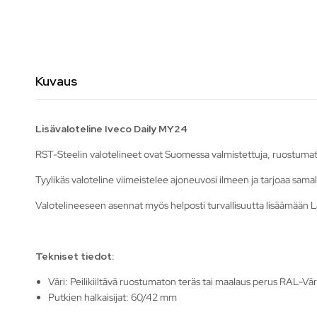
Kuvaus
Lisävaloteline Iveco Daily MY24
RST-Steelin valotelineet ovat Suomessa valmistettuja, ruostumat
Tyylikäs valoteline viimeistelee ajoneuvosi ilmeen ja tarjoaa samal
Valotelineeseen asennat myös helposti turvallisuutta lisäämään La
Tekniset tiedot:
Väri: Peilikiiltävä ruostumaton teräs tai maalaus perus RAL-Vär
Putkien halkaisijat: 60/42 mm