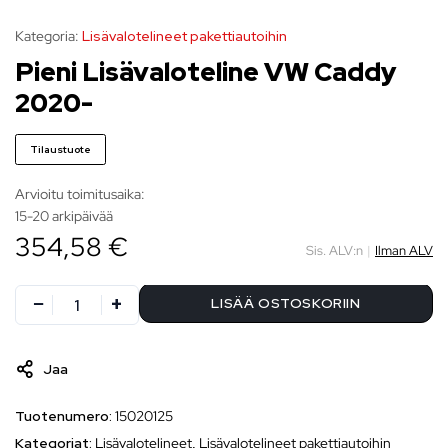
Kategoria:
Lisävalotelineet pakettiautoihin
Pieni Lisävaloteline VW Caddy
2020-
Tilaustuote
Arvioitu toimitusaika:
15-20 arkipäivää
354,58 €
Sis. ALV:n
|
Ilman ALV
LISÄÄ OSTOSKORIIN
Jaa
Tuotenumero:
15020125
Kategoriat:
Lisävalotelineet
,
Lisävalotelineet pakettiautoihin