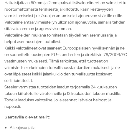
Halkaisijaltaan 60 mm ja 2 mm paksut lisävalotelineet on valmistettu
ruostumattomasta teräksestä ja kiillotettu käsin kestävyyden
varmistamiseksi ja lisäsuojan antamiseksi ajoneuvon sisäisille osille.
Valoteline antaa viimeistellyn ulkonäön ajoneuvolle, samalla tehden
siitä vakaamman ja agressiivisemman.
Valotelineiden mukana toimitetaan täydellinen asennussarja ja
helpot asennusohjeet autollesi.
Kaikki valotelineet ovat saaneet Eurooppalaisen hyväksynnän ja ne
on suunniteltu uusimpien EU-standardien ja direktiivin 78/2009/EC
vaatimusten mukaisesti. Tämä tarkoittaa, että tuotteet on
valmistettu korkeimpien turvallisuusstandardien mukaisesti ja ne
ovat läpäisseet kaikki jalankulkijoiden turvallisuutta koskevat
sertifiointitestit.
Steeler varmistaa tuotteiden laadun tarjoamalla 24 kuukauden
takuun kiillotetuille valotelineille ja 12 kuukauden takuun mustille.
Todella laadukas valoteline, jolla asennat lisävalot helposti ja
nopeasti.
Saatavilla olevat mallit:
Alleajosuojalla