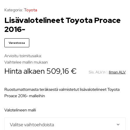
Kategoria:
Toyota
Lisävalotelineet Toyota Proace
2016-
Varastossa
Arvioitu toimitusaika:
Vaihtelee mallin mukaan
Hinta alkaen
509,16
€
Sis. ALV:n
|
Ilman ALV
Ruostumattomasta teräksestä valmistetut lisävalotelineet Toyota
Proace 2016- malleihin
valotelineen malli