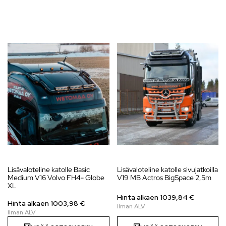
Lisävaloteline katolle Basic
Lisävaloteline katolle sivujatkoilla
Medium V16 Volvo FH4- Globe
V19 MB Actros BigSpace 2,5m
XL
Hinta alkaen
1039,84
€
Hinta alkaen
1003,98
€