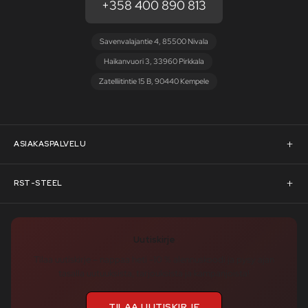
+358 400 890 813
Savenvalajantie 4, 85500 Nivala
Haikanvuori 3, 33960 Pirkkala
Zatelliitintie 15 B, 90440 Kempele
ASIAKASPALVELU
Asiakaspalvelu
RST-STEEL
Pyydä tarjous
RST-Steelin tarina
Uutiskirje
Rahoitus
rst-steel.com
Tilaa uutiskirje – nappaa heti -10 % alennuskoodi ja pysy ajan
tasalla uutuuksista, tarjouksista ja kampanjoista!
Toimitusehdot
Tukku-asiakkaaksi
TILAA UUTISKIRJE