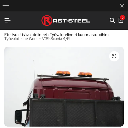
0
Etusivu
Lisävalotelineet
Työvalotelineet kuorma-autoihin
Työvaloteline Worker V39 Scania 4/R