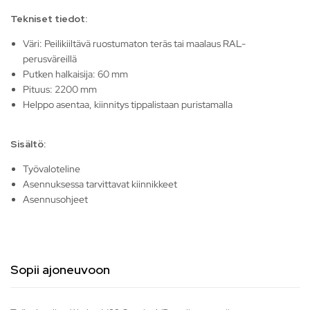
Tekniset tiedot:
Väri: Peilikiiltävä ruostumaton teräs tai maalaus RAL-
perusväreillä
Putken halkaisija: 60 mm
Pituus: 2200 mm
Helppo asentaa, kiinnitys tippalistaan puristamalla
Sisältö:
Työvaloteline
Asennuksessa tarvittavat kiinnikkeet
Asennusohjeet
Sopii ajoneuvoon