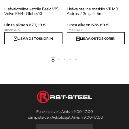
Lisävaloteline katolle Basic V15
Lisävaloteline maskiin V11 MB
Volvo FH4- Globe/XL
Actros 2.3m ja 2.5m
Hinta alkaen
677,29
€
Hinta alkaen
628,69
€
LISÄÄ OSTOSKORIIN
LISÄÄ OSTOSKORIIN
Puhelinpalvelu Arkisin 9:00-17:00
Toimipisteiden Aukioloajat Arkisin 9:00-17:00