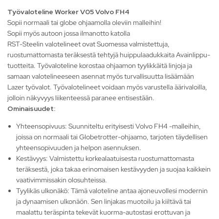
Työvaloteline Worker V05 Volvo FH4
Sopii normaali tai globe ohjaamolla oleviin malleihin!
Sopii myös autoon jossa ilmanotto katolla
RST-Steelin valotelineet ovat Suomessa valmistettuja,
ruostumattomasta teräksestä tehtyjä huippulaadukkaita Avainlippu-
tuotteita. Työvaloteline korostaa ohjaamon tyylikkäitä linjoja ja
samaan valotelineeseen asennat myös turvallisuutta lisäämään
Lazer työvalot. Työvalotelineet voidaan myös varustella äärivaloilla,
jolloin näkyvyys liikenteessä paranee entisestään.
Ominaisuudet:
Yhteensopivuus: Suunniteltu erityisesti Volvo FH4 -malleihin,
joissa on normaali tai Globetrotter-ohjaamo, tarjoten täydellisen
yhteensopivuuden ja helpon asennuksen.
Kestävyys: Valmistettu korkealaatuisesta ruostumattomasta
teräksestä, joka takaa erinomaisen kestävyyden ja suojaa kaikkein
vaativimmissakin olosuhteissa.
Tyylikäs ulkonäkö: Tämä valoteline antaa ajoneuvollesi modernin
ja dynaamisen ulkonäön. Sen linjakas muotoilu ja kiiltävä tai
maalattu teräspinta tekevät kuorma-autostasi erottuvan ja