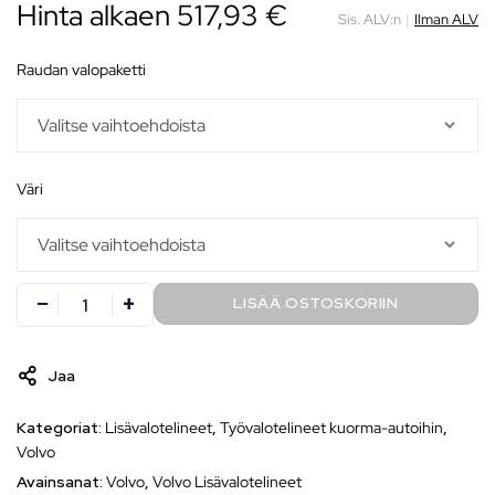
Hinta alkaen
517,93
€
Sis. ALV:n
|
Ilman ALV
raudan valopaketti
väri
LISÄÄ OSTOSKORIIN
Jaa
Kategoriat:
Lisävalotelineet
,
Työvalotelineet kuorma-autoihin
,
Volvo
Avainsanat:
Volvo
,
Volvo Lisävalotelineet