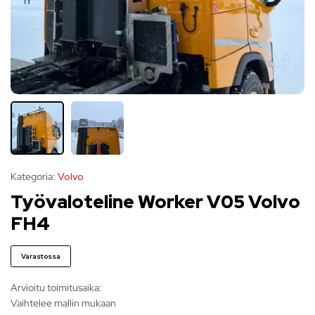
Kategoria:
Volvo
Työvaloteline Worker V05 Volvo
FH4
Varastossa
Arvioitu toimitusaika:
Vaihtelee mallin mukaan