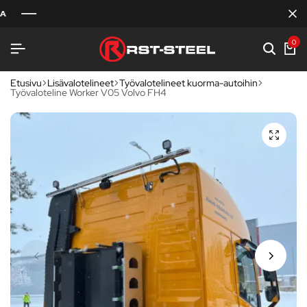
0
Etusivu
Lisävalotelineet
Työvalotelineet kuorma-autoihin
Työvaloteline Worker V05 Volvo FH4