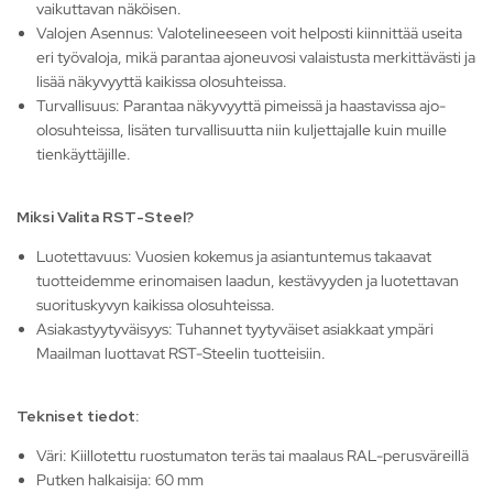
vaikuttavan näköisen.
Valojen Asennus: Valotelineeseen voit helposti kiinnittää useita
eri työvaloja, mikä parantaa ajoneuvosi valaistusta merkittävästi ja
lisää näkyvyyttä kaikissa olosuhteissa.
Turvallisuus: Parantaa näkyvyyttä pimeissä ja haastavissa ajo-
olosuhteissa, lisäten turvallisuutta niin kuljettajalle kuin muille
tienkäyttäjille.
Miksi Valita RST-Steel?
Luotettavuus: Vuosien kokemus ja asiantuntemus takaavat
tuotteidemme erinomaisen laadun, kestävyyden ja luotettavan
suorituskyvyn kaikissa olosuhteissa.
Asiakastyytyväisyys: Tuhannet tyytyväiset asiakkaat ympäri
Maailman luottavat RST-Steelin tuotteisiin.
Tekniset tiedot:
Väri: Kiillotettu ruostumaton teräs tai maalaus RAL-perusväreillä
Putken halkaisija: 60 mm