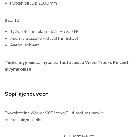
Putken pituus: 2200 mm
Sisältö:
Työvaloteline takaseinään Volvo FH4
Asennuksessa tarvittavat kiinnikkeet
Asennusohjeet
Tuote myynnissä myös valtuutetuissa Volvo Trucks Finland -
myymälöissä
Sopii ajoneuvoon
Työvaloteline Worker V05 Volvo FH4 sopii seuraaviin
merkkeihin/malleihin:
Kuorma-auto