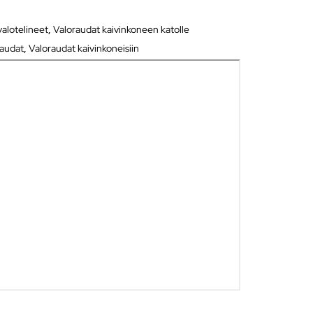
valotelineet
,
Valoraudat kaivinkoneen katolle
raudat
,
Valoraudat kaivinkoneisiin