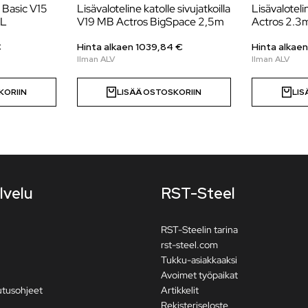
e Basic V15
Lisävaloteline katolle sivujatkoilla
Lisävalotel
XL
V19 MB Actros BigSpace 2,5m
Actros 2.3
€
Hinta alkaen
1039,84
€
Hinta alkae
KORIIN
LISÄÄ OSTOSKORIIN
LIS
lvelu
RST-Steel
RST-Steelin tarina
rst-steel.com
Tukku-asiakkaaksi
Avoimet työpaikat
utusohjeet
Artikkelit
Rekisteriseloste