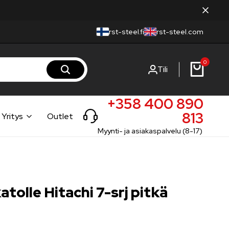
rst-steel.fi
rst-steel.com
0
Tili
+358 400 890
813
Yritys
Outlet
Myynti- ja asiakaspalvelu (8-17)
atolle Hitachi 7-srj pitkä