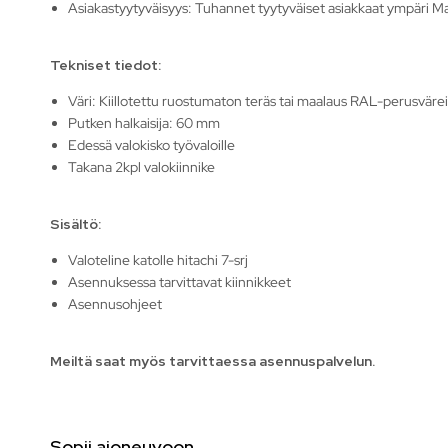
Asiakastyytyväisyys: Tuhannet tyytyväiset asiakkaat ympäri Ma
Tekniset tiedot:
Väri: Kiillotettu ruostumaton teräs tai maalaus RAL-perusvärei
Putken halkaisija: 60 mm
Edessä valokisko työvaloille
Takana 2kpl valokiinnike
Sisältö:
Valoteline katolle hitachi 7-srj
Asennuksessa tarvittavat kiinnikkeet
Asennusohjeet
Meiltä saat myös tarvittaessa asennuspalvelun.
Sopii ajoneuvoon