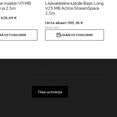
ine maskiin V11 MB
Lisävaloteline katolle Basic Long
Li
m ja 2.5m
V25 MB Actros StreamSpace
Ac
2,5m
n
628,69
€
Hi
Hinta alkaen
1155,38
€
ÄÄ OSTOSKORIIN
LISÄÄ OSTOSKORIIN
Uutiskirje
Tilaa uutiskirje – nappaa heti -10 % alennuskoodi ja
pysy ajan tasalla uutuuksista, tarjouksista ja
kampanjoista!
Tilaa uutiskirje