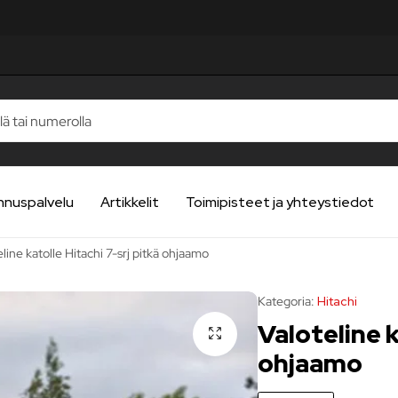
LUA
LUA
LUA
LUA
LUA
nnuspalvelu
Artikkelit
Toimipisteet ja yhteystiedot
line katolle Hitachi 7-srj pitkä ohjaamo
Kategoria:
Hitachi
Valoteline k
ohjaamo