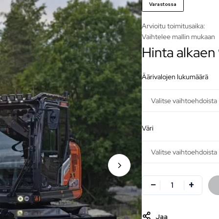
Varastossa
Arvioitu toimitusaika:
Vaihtelee mallin mukaan
Hinta alkaen
äärivalojen lukumäärä
väri
Jaa