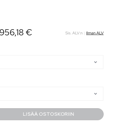
956,18
€
Sis. ALV:n
|
Ilman ALV
LISÄÄ OSTOSKORIIN