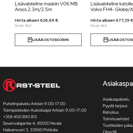
Lisävaloteline maskiin V06 MB
Lisävaloteline katoll
Arocs 2.3m/2.5m
Volvo FH4- Globe/
Hinta alkaen
628,69
€
Hinta alkaen
677,29
LISÄÄ OSTOSKORIIN
LISÄÄ OSTOS
Asiakaspa
Asiakaspalvelu
Puhelinpalvelu Arkisin 9:00-17:00
Pyydä tarjous
Toimipisteiden Aukioloajat Arkisin 9:00-17:00
Rahoitus
+358 400 890 813
Toimitusehdot
Savenvalajantie 4, 85500 Nivala
Tuotteiden pala
Haikanvuori 3, 33960 Pirkkala
Oma tili