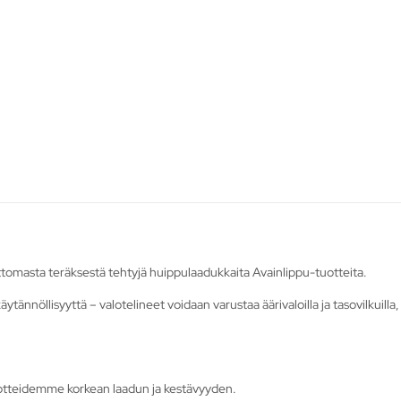
tomasta teräksestä tehtyjä huippulaadukkaita Avainlippu-tuotteita.
äytännöllisyyttä – valotelineet voidaan varustaa äärivaloilla ja tasovilkuill
otteidemme korkean laadun ja kestävyyden.