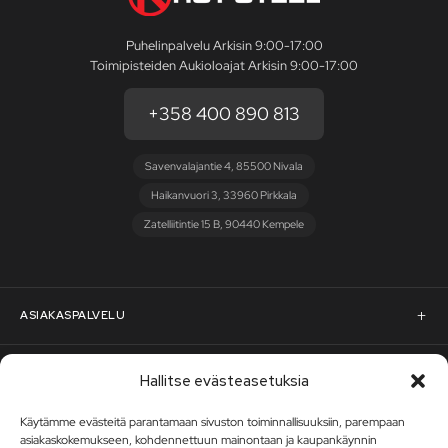
Puhelinpalvelu Arkisin 9:00-17:00
Toimipisteiden Aukioloajat Arkisin 9:00-17:00
+358 400 890 813
Savenvalajantie 4, 85500 Nivala
Haikanvuori 3, 33960 Pirkkala
Zatelliitintie 15 B, 90440 Kempele
ASIAKASPALVELU
Asiakaspalvelu
RST-STEEL
Hallitse evästeasetuksia
Pyydä tarjous
Käytämme evästeitä parantamaan sivuston toiminnallisuuksiin, parempaan
RST-Steelin tarina
asiakaskokemukseen, kohdennettuun mainontaan ja kaupankäynnin