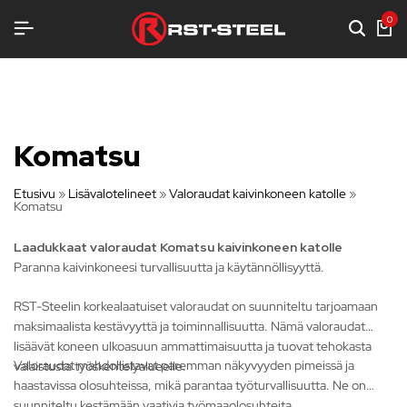
ERÄKSENLUJAA VARUSTELUA
ERÄKSENLUJAA VARUSTELUA
ERÄKSENLUJAA VARUSTELUA
0
Komatsu
Etusivu
»
Lisävalotelineet
»
Valoraudat kaivinkoneen katolle
»
Komatsu
Laadukkaat valoraudat Komatsu kaivinkoneen katolle
Paranna kaivinkoneesi turvallisuutta ja käytännöllisyyttä.
RST-Steelin korkealaatuiset valoraudat on suunniteltu tarjoamaan
maksimaalista kestävyyttä ja toiminnallisuutta. Nämä valoraudat
lisäävät koneen ulkoasuun ammattimaisuutta ja tuovat tehokasta
Valoraudat mahdollistavat paremman näkyvyyden pimeissä ja
valaistusta työskentelyalueelle.
haastavissa olosuhteissa, mikä parantaa työturvallisuutta. Ne on
suunniteltu kestämään vaativia työmaaolosuhteita.