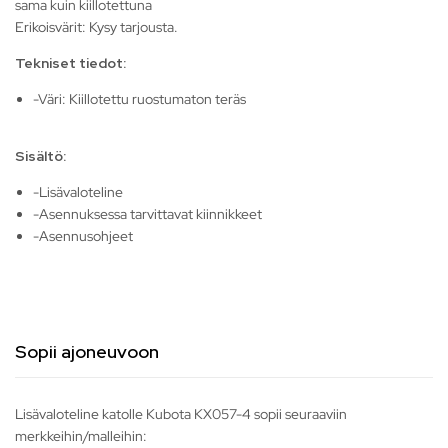
sama kuin kiillotettuna
Erikoisvärit: Kysy tarjousta.
Tekniset tiedot:
-Väri: Kiillotettu ruostumaton teräs
Sisältö:
-Lisävaloteline
-Asennuksessa tarvittavat kiinnikkeet
-Asennusohjeet
Sopii ajoneuvoon
Lisävaloteline katolle Kubota KX057-4 sopii seuraaviin
merkkeihin/malleihin: