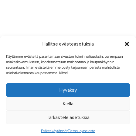
Hallitse evästeasetuksia
Käytämme evästeitä parantamaan sivuston toiminnallisuuksiin, parempaan
asiakaskokemukseen, kohdennettuun mainontaan ja kaupankäynnin
seurantaan. Ilman evästeitä emme pysty tarjoamaan parasta mahdollista
asiointikokemusta kaupassamme. Kiitos!
Hyväksy
Kiellä
Tarkastele asetuksia
Evästekäytännöt
Tietosuojaseloste