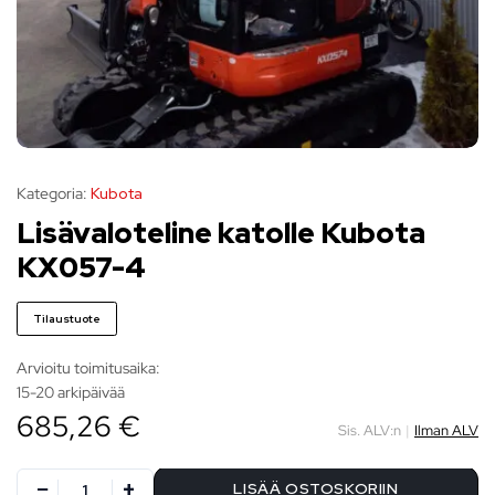
Kategoria:
Kubota
Lisävaloteline katolle Kubota
KX057-4
Tilaustuote
Arvioitu toimitusaika:
15-20 arkipäivää
685,26 €
Sis. ALV:n
|
Ilman ALV
LISÄÄ OSTOSKORIIN