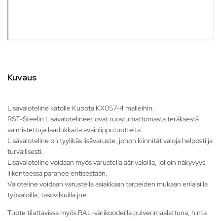
Kuvaus
Lisävaloteline katolle Kubota KX057-4 malleihin.
RST-Steelin Lisävalotelineet ovat ruostumattomasta teräksestä
valmistettuja laadukkaita avainlipputuotteita.
Lisävaloteline on tyylikäs lisävaruste, johon kiinnität valoja helposti ja
turvallisesti.
Lisävaloteline voidaan myös varustella äärivaloilla, jolloin näkyvyys
liikenteessä paranee entisestään.
Valoteline voidaan varustella asiakkaan tarpeiden mukaan erilaisilla
työvaloilla, tasovilkuilla jne.
Tuote tilattavissa myös RAL-värikoodeilla pulverimaalattuna, hinta