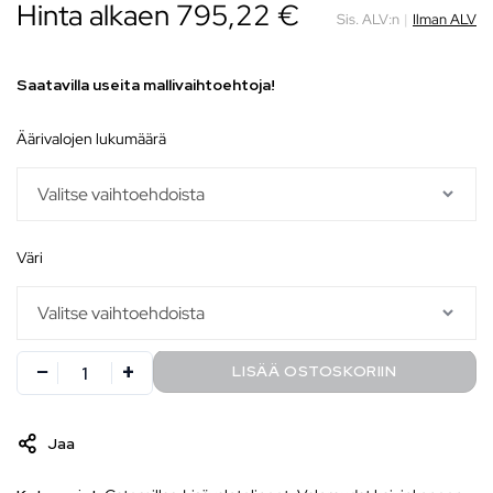
Hinta alkaen
795,22
€
Sis. ALV:n
|
Ilman ALV
Saatavilla useita mallivaihtoehtoja!
äärivalojen lukumäärä
väri
LISÄÄ OSTOSKORIIN
Jaa