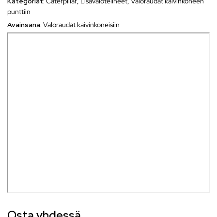
Kategoriat:
Caterpillar
,
Lisävalotelineet
,
Valoraudat kaivinkoneen
punttiin
Avainsana:
Valoraudat kaivinkoneisiin
Osta yhdessä