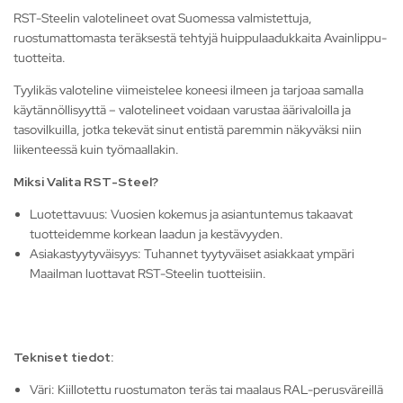
RST-Steelin valotelineet ovat Suomessa valmistettuja,
ruostumattomasta teräksestä tehtyjä huippulaadukkaita Avainlippu-
tuotteita.
Tyylikäs valoteline viimeistelee koneesi ilmeen ja tarjoaa samalla
käytännöllisyyttä –
valotelineet voidaan varustaa äärivaloilla ja
tasovilkuilla, jotka tekevät sinut entistä paremmin näkyväksi niin
liikenteessä kuin työmaallakin.
Miksi Valita RST-Steel?
Luotettavuus: Vuosien kokemus ja asiantuntemus takaavat
tuotteidemme korkean laadun ja kestävyyden.
Asiakastyytyväisyys: Tuhannet tyytyväiset asiakkaat ympäri
Maailman luottavat RST-Steelin tuotteisiin.
Tekniset tiedot:
Väri: Kiillotettu ruostumaton teräs tai maalaus RAL-perusväreillä