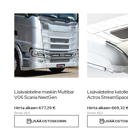
Lisävaloteline maskiin Multibar
Lisävaloteline katol
V06 Scania NextGen
Actros StreamSpac
Hinta alkaen
677,29
€
Hinta alkaen
669,32
LISÄÄ OSTOSKORIIN
LISÄÄ OSTOS