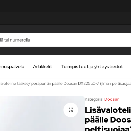
UA
UA
UA
UA
UA
nnuspalvelu
Artikkelit
Toimipisteet ja yhteystiedot
valoteline taakse/ peräpuntin päälle Doosan DX225LC-7 (ilman peltisuojaa
Kategoria:
Doosan
Lisävalotel
päälle Doo
peltisuojaa