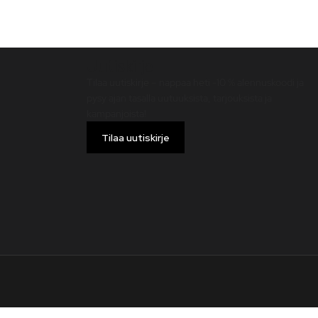
Uutiskirje
Tilaa uutiskirje – nappaa heti -10 % alennuskoodi ja
pysy ajan tasalla uutuuksista, tarjouksista ja
kampanjoista!
Tilaa uutiskirje