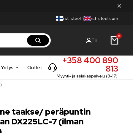
rst-steel.fi
rst-steel.com
0
Tili
+358 400 890
813
Yritys
Outlet
Myynti- ja asiakaspalvelu (8-17)
)
ine taakse/ peräpuntin
san DX225LC-7 (ilman
)