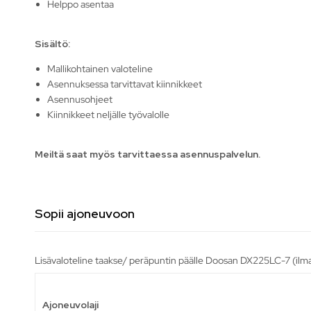
Helppo asentaa
Sisältö
:
Mallikohtainen valoteline
Asennuksessa tarvittavat kiinnikkeet
Asennusohjeet
Kiinnikkeet neljälle työvalolle
Meiltä saat myös tarvittaessa asennuspalvelun.
Sopii ajoneuvoon
Lisävaloteline taakse/ peräpuntin päälle Doosan DX225LC-7 (ilman
Ajoneuvolaji