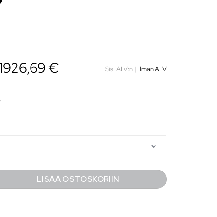
 1926,69 €
Sis. ALV:n
|
Ilman ALV
.
LISÄÄ OSTOSKORIIN