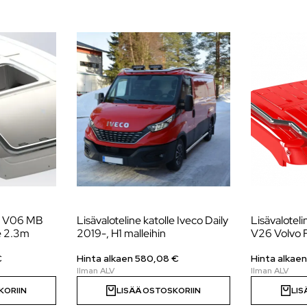
le V06 MB
Lisävaloteline katolle Iveco Daily
Lisävaloteli
e 2.3m
2019-, H1 malleihin
V26 Volvo 
€
Hinta alkaen
580,08
€
Hinta alkae
KORIIN
LISÄÄ OSTOSKORIIN
LIS