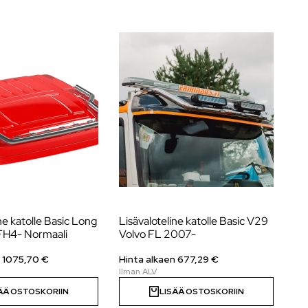
ne katolle Basic Long
Lisävaloteline katolle Basic V29
Li
FH4- Normaali
Volvo FL 2007-
V0
n
1075,70
€
Hinta alkaen
677,29
€
Hi
ÄÄ OSTOSKORIIN
LISÄÄ OSTOSKORIIN