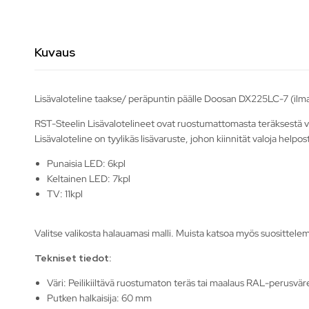
Kuvaus
Lisävaloteline taakse/ peräpuntin päälle Doosan DX225LC-7 (ilma
RST-Steelin Lisävalotelineet ovat ruostumattomasta teräksestä va
Lisävaloteline on tyylikäs lisävaruste, johon kiinnität valoja helpos
Punaisia LED: 6kpl
Keltainen LED: 7kpl
TV: 11kpl
Valitse valikosta halauamasi malli. Muista katsoa myös suosittele
Tekniset tiedot:
Väri: Peilikiiltävä ruostumaton teräs tai maalaus RAL-perusväre
Putken halkaisija: 60 mm