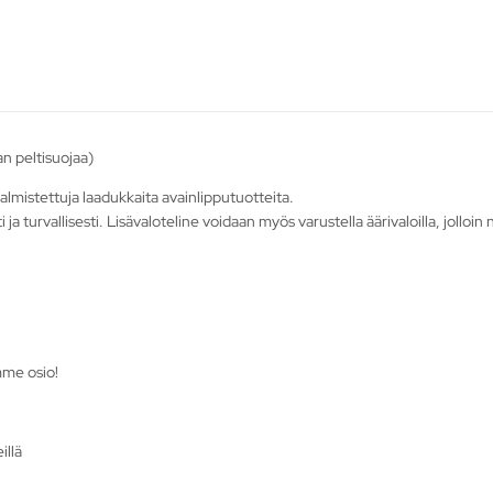
n peltisuojaa)
lmistettuja laadukkaita avainlipputuotteita.
ti ja turvallisesti. Lisävaloteline voidaan myös varustella äärivaloilla, jollo
mme osio!
illä