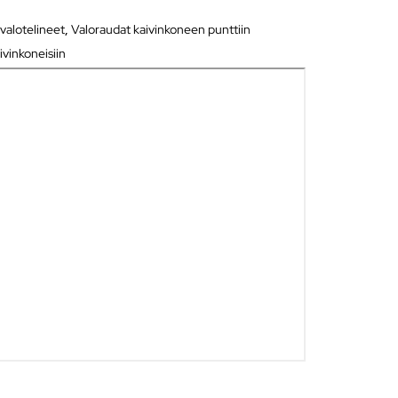
ävalotelineet
,
Valoraudat kaivinkoneen punttiin
ivinkoneisiin