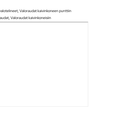
valotelineet
,
Valoraudat kaivinkoneen punttiin
raudat
,
Valoraudat kaivinkoneisiin