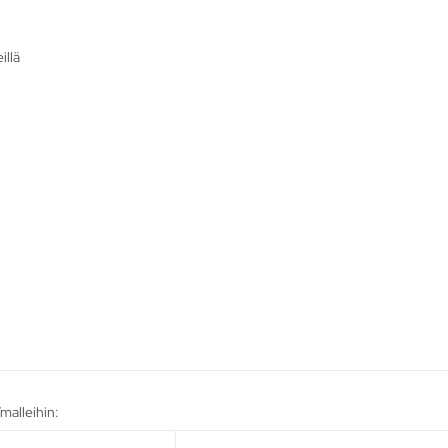
illä
malleihin: