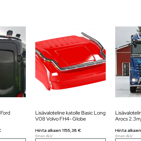
 Ford
Lisävaloteline katolle Basic Long
Lisävalotel
V08 Volvo FH4- Globe
Arocs 2.3
€
Hinta alkaen
1155,38
€
Hinta alkae