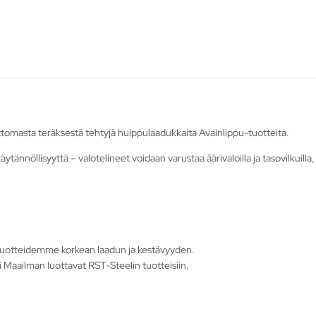
tomasta teräksestä tehtyjä huippulaadukkaita Avainlippu-tuotteita.
äytännöllisyyttä – valotelineet voidaan varustaa äärivaloilla ja tasovilkuill
tuotteidemme korkean laadun ja kestävyyden.
 Maailman luottavat RST-Steelin tuotteisiin.