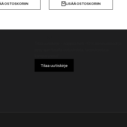
ÄÄ OSTOSKORIIN
LISÄÄ OSTOSKORIIN
Uutiskirje
Tilaa uutiskirje – nappaa heti -10 % alennuskoodi ja
pysy ajan tasalla uutuuksista, tarjouksista ja
kampanjoista!
Tilaa uutiskirje