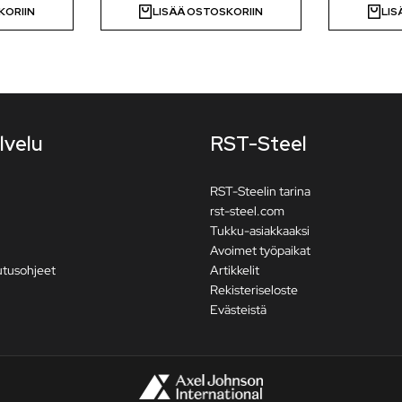
KORIIN
LISÄÄ OSTOSKORIIN
LIS
lvelu
RST-Steel
RST-Steelin tarina
rst-steel.com
Tukku-asiakkaaksi
Avoimet työpaikat
utusohjeet
Artikkelit
Rekisteriseloste
Evästeistä