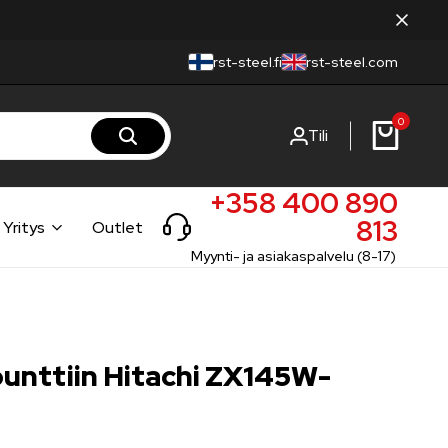
rst-steel.fi
rst-steel.com
0
Tili
+358 400 890
813
Yritys
Outlet
Myynti- ja asiakaspalvelu (8-17)
punttiin Hitachi ZX145W-