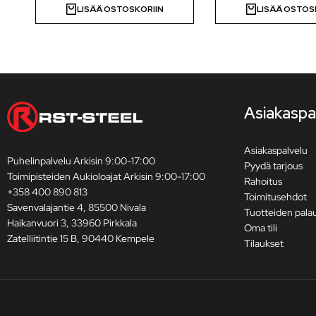
LISÄÄ OSTOSKORIIN
LISÄÄ OSTOS
Asiakaspa
Asiakaspalvelu
Puhelinpalvelu Arkisin 9:00-17:00
Pyydä tarjous
Toimipisteiden Aukioloajat Arkisin 9:00-17:00
Rahoitus
+358 400 890 813
Toimitusehdot
Savenvalajantie 4, 85500 Nivala
Tuotteiden pala
Haikanvuori 3, 33960 Pirkkala
Oma tili
Zatelliitintie 15 B, 90440 Kempele
Tilaukset