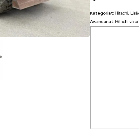
Kategoriat:
Hitachi
,
Lisä
Avainsanat:
Hitachi valo