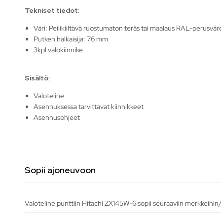
Tekniset tiedot:
Väri: Peilikiiltävä ruostumaton teräs tai maalaus RAL-perusväre
Putken halkaisija: 76 mm
3kpl valokiinnike
Sisältö:
Valoteline
Asennuksessa tarvittavat kiinnikkeet
Asennusohjeet
Sopii ajoneuvoon
Valoteline punttiin Hitachi ZX145W-6 sopii seuraaviin merkkeihin/