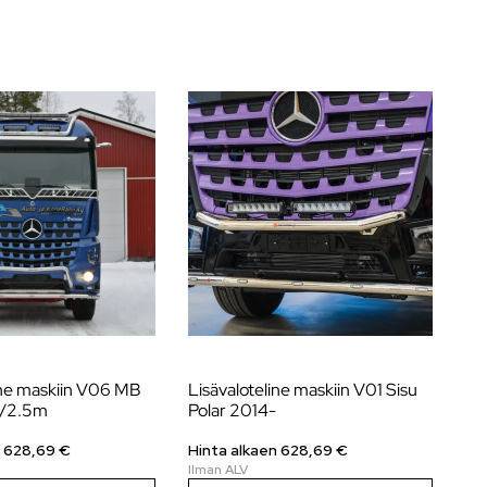
ine maskiin V06 MB
Lisävaloteline maskiin V01 Sisu
Lis
m/2.5m
Polar 2014-
Me
n
628,69
€
Hinta alkaen
628,69
€
Hi