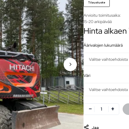
Tilaustuote
Arvioitu toimitusaika:
15-20 arkipäivää
Hinta alkaen
äärivalojen lukumäärä
väri
Jaa