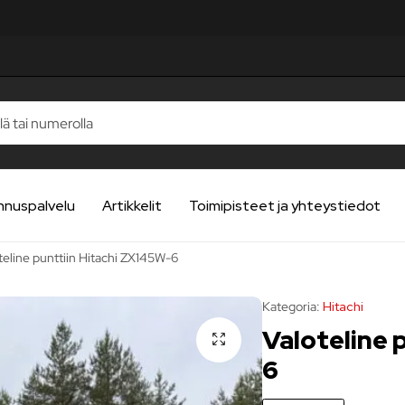
STELUA
STELUA
STELUA
STELUA
STELUA
nnuspalvelu
Artikkelit
Toimipisteet ja yhteystiedot
teline punttiin Hitachi ZX145W-6
Kategoria:
Hitachi
Valoteline 
6