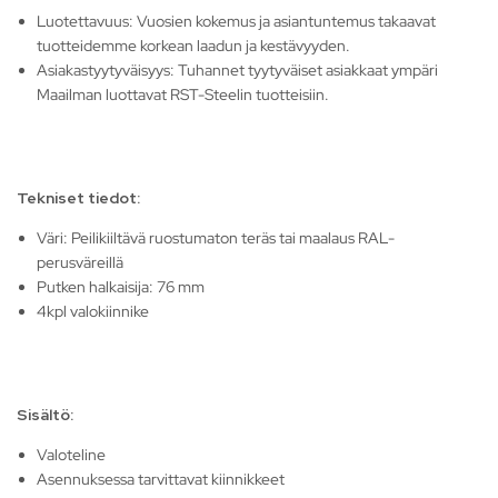
Luotettavuus: Vuosien kokemus ja asiantuntemus takaavat
tuotteidemme korkean laadun ja kestävyyden.
Asiakastyytyväisyys: Tuhannet tyytyväiset asiakkaat ympäri
Maailman luottavat RST-Steelin tuotteisiin.
Tekniset tiedot:
Väri: Peilikiiltävä ruostumaton teräs tai maalaus RAL-
perusväreillä
Putken halkaisija: 76 mm
4kpl valokiinnike
Sisältö:
Valoteline
Asennuksessa tarvittavat kiinnikkeet