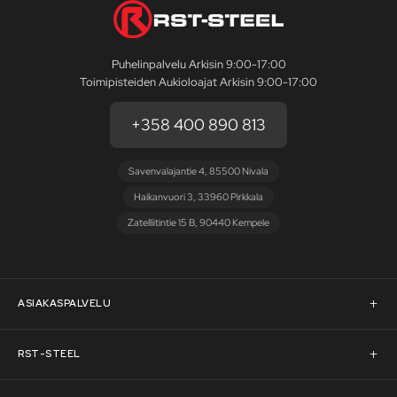
Puhelinpalvelu Arkisin 9:00-17:00
Toimipisteiden Aukioloajat Arkisin 9:00-17:00
+358 400 890 813
Savenvalajantie 4, 85500 Nivala
Haikanvuori 3, 33960 Pirkkala
Zatelliitintie 15 B, 90440 Kempele
ASIAKASPALVELU
Asiakaspalvelu
RST-STEEL
Pyydä tarjous