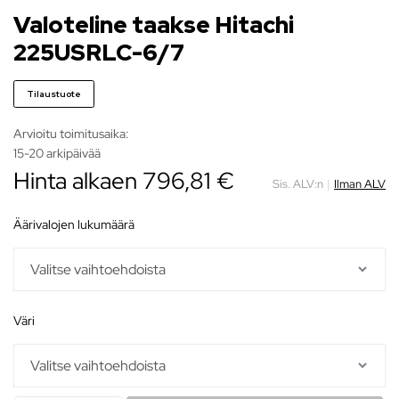
Valoteline taakse Hitachi
225USRLC-6/7
Tilaustuote
Arvioitu toimitusaika:
15-20 arkipäivää
Hinta alkaen
796,81
€
Sis. ALV:n
|
Ilman ALV
äärivalojen lukumäärä
väri