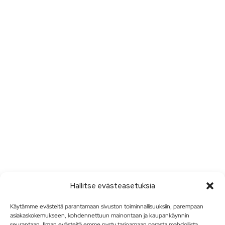
Hallitse evästeasetuksia
Käytämme evästeitä parantamaan sivuston toiminnallisuuksiin, parempaan
asiakaskokemukseen, kohdennettuun mainontaan ja kaupankäynnin
seurantaan. Ilman evästeitä emme pysty tarjoamaan parasta mahdollista