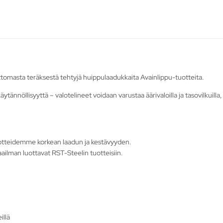
tomasta teräksestä tehtyjä huippulaadukkaita Avainlippu-tuotteita.
äytännöllisyyttä – valotelineet voidaan varustaa äärivaloilla ja tasovilkuill
otteidemme korkean laadun ja kestävyyden.
ailman luottavat RST-Steelin tuotteisiin.
illä