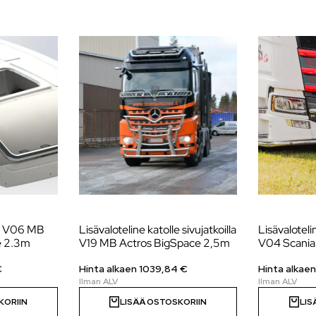
le V06 MB
Lisävaloteline katolle sivujatkoilla
Lisävaloteli
e 2.3m
V19 MB Actros BigSpace 2,5m
V04 Scani
€
Hinta alkaen
1039,84
€
Hinta alkae
KORIIN
LISÄÄ OSTOSKORIIN
LIS