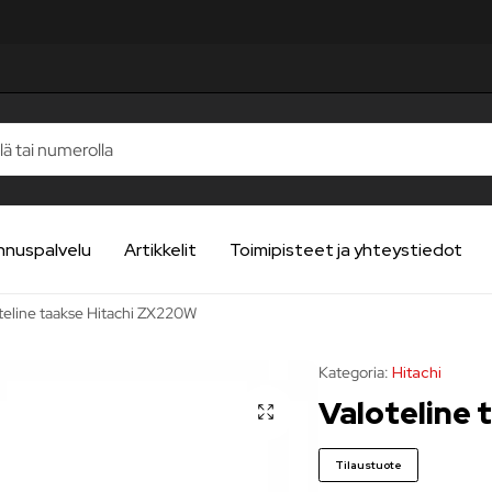
TELUA
TELUA
TELUA
TELUA
TELUA
nnuspalvelu
Artikkelit
Toimipisteet ja yhteystiedot
teline taakse Hitachi ZX220W
Kategoria:
Hitachi
Valoteline
Tilaustuote