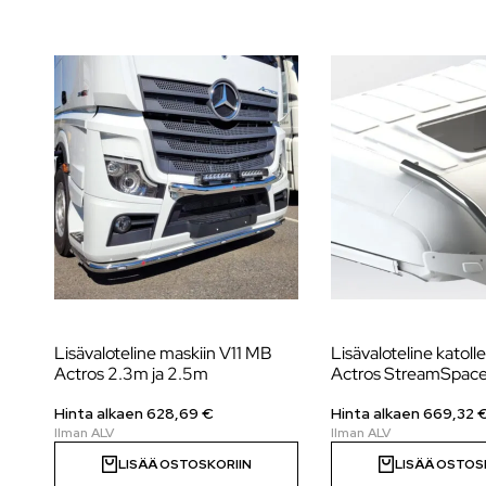
Lisävaloteline maskiin V11 MB
Lisävaloteline katol
Actros 2.3m ja 2.5m
Actros StreamSpac
Hinta alkaen
628,69
€
Hinta alkaen
669,32
LISÄÄ OSTOSKORIIN
LISÄÄ OSTOS