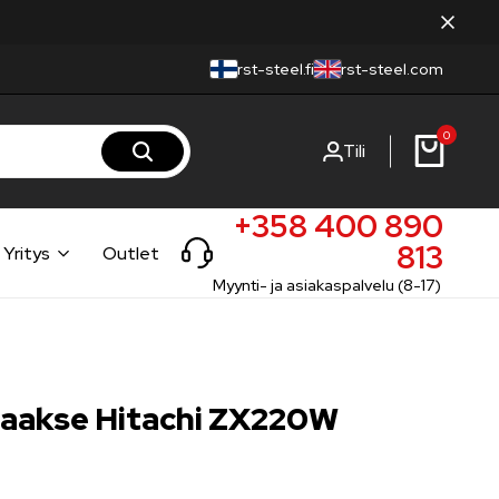
rst-steel.fi
rst-steel.com
0
Tili
+358 400 890
813
Yritys
Outlet
Myynti- ja asiakaspalvelu (8-17)
 taakse Hitachi ZX220W