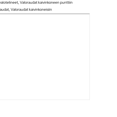
valotelineet
,
Valoraudat kaivinkoneen punttiin
raudat
,
Valoraudat kaivinkoneisiin