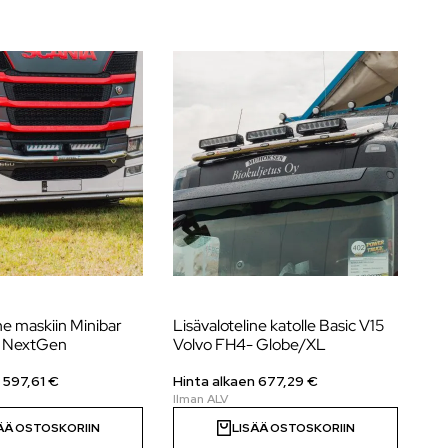
ne maskiin Minibar
Lisävaloteline katolle Basic V15
Li
a NextGen
Volvo FH4- Globe/XL
Ac
n
597,61
€
Hinta alkaen
677,29
€
Hi
ÄÄ OSTOSKORIIN
LISÄÄ OSTOSKORIIN