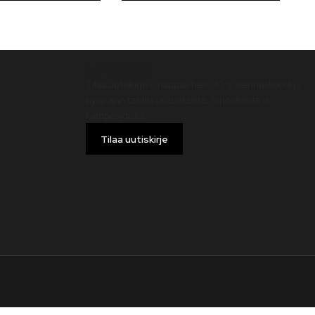
Uutiskirje
Tilaa uutiskirje – nappaa heti -10 % alennuskoodi ja
pysy ajan tasalla uutuuksista, tarjouksista ja
kampanjoista!
Tilaa uutiskirje