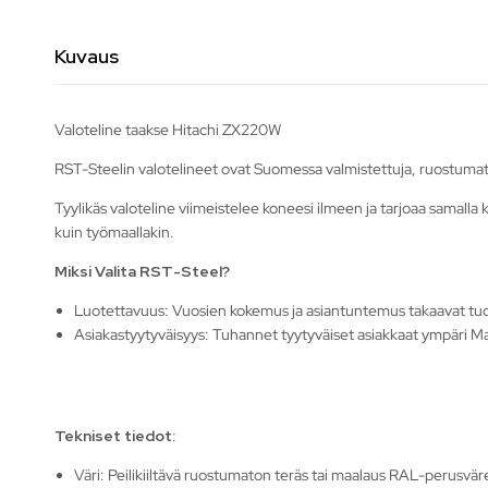
Kuvaus
Valoteline taakse Hitachi ZX220W
RST-Steelin valotelineet ovat Suomessa valmistettuja, ruostumat
Tyylikäs valoteline viimeistelee koneesi ilmeen ja tarjoaa samalla k
kuin työmaallakin.
Miksi Valita RST-Steel?
Luotettavuus: Vuosien kokemus ja asiantuntemus takaavat tu
Asiakastyytyväisyys: Tuhannet tyytyväiset asiakkaat ympäri Ma
Tekniset tiedot:
Väri: Peilikiiltävä ruostumaton teräs tai maalaus RAL-perusväre