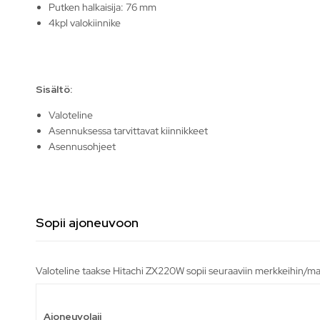
Putken halkaisija: 76 mm
4kpl valokiinnike
Sisältö:
Valoteline
Asennuksessa tarvittavat kiinnikkeet
Asennusohjeet
Sopii ajoneuvoon
Valoteline taakse Hitachi ZX220W sopii seuraaviin merkkeihin/mal
Ajoneuvolaji