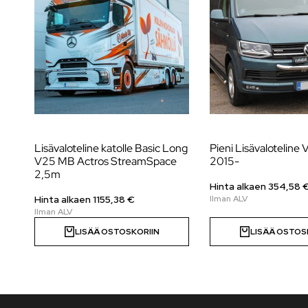
Lisävaloteline katolle Basic Long
Pieni Lisävaloteline
V25 MB Actros StreamSpace
2015-
2,5m
Hinta alkaen 354,58 
Hinta alkaen
1155,38
€
LISÄÄ OSTOSKORIIN
LISÄÄ OSTOS