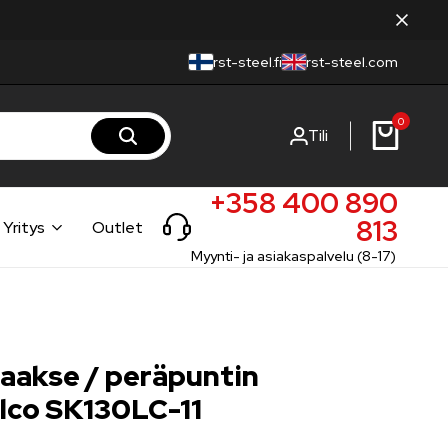
rst-steel.fi
rst-steel.com
0
Tili
+358 400 890
813
Yritys
Outlet
Myynti- ja asiakaspalvelu (8-17)
taakse / peräpuntin
elco SK130LC-11