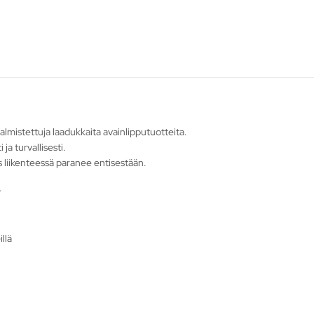
lmistettuja laadukkaita avainlipputuotteita.
 ja turvallisesti.
ys liikenteessä paranee entisestään.
.
llä