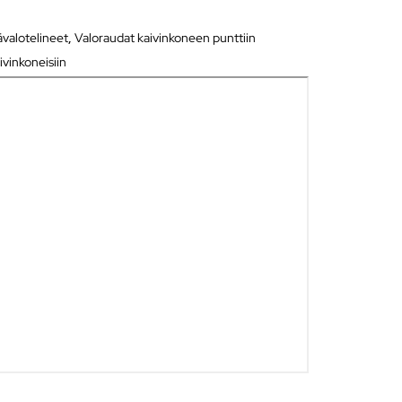
ävalotelineet
,
Valoraudat kaivinkoneen punttiin
ivinkoneisiin