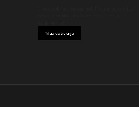
Uutiskirje
Tilaa uutiskirje – nappaa heti -10 % alennuskoodi ja
pysy ajan tasalla uutuuksista, tarjouksista ja
kampanjoista!
Tilaa uutiskirje