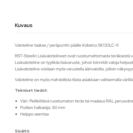
Kuvaus
Valoteline taakse / peräpuntin päälle Kobelco SK130LC-11
RST-Steelin Lisävalotelineet ovat ruostumattomasta teräksestä va
Lisävaloteline on tyylikäs lisävaruste, johon kiinnität valoja helposti
Lisävaloteline voidaan myös varustella äärivaloilla, jolloin näkyvy
Valoteline on myös mahdollista tilata asiakkaan valitsemalla värillä
Tekniset tiedot:
Väri: Peilikiiltävä ruostumaton teräs tai maalaus RAL perusvärei
Putken halkaisija: 60 mm
Helppo asentaa
Sisältö: