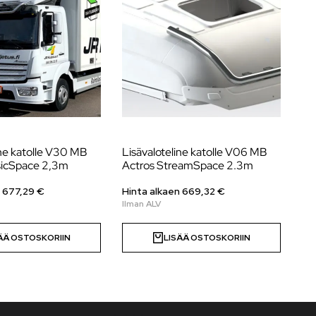
ine katolle V30 MB
Lisävaloteline katolle V06 MB
Lis
sicSpace 2,3m
Actros StreamSpace 2.3m
Me
XL
n
677,29
€
Hinta alkaen
669,32
€
Hi
ÄÄ OSTOSKORIIN
LISÄÄ OSTOSKORIIN