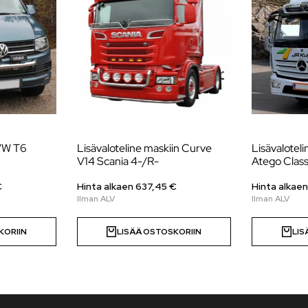
 VW T6
Lisävaloteline maskiin Curve
Lisävalotel
V14 Scania 4-/R-
Atego Clas
€
Hinta alkaen
637,45
€
Hinta alkae
KORIIN
LISÄÄ OSTOSKORIIN
LIS