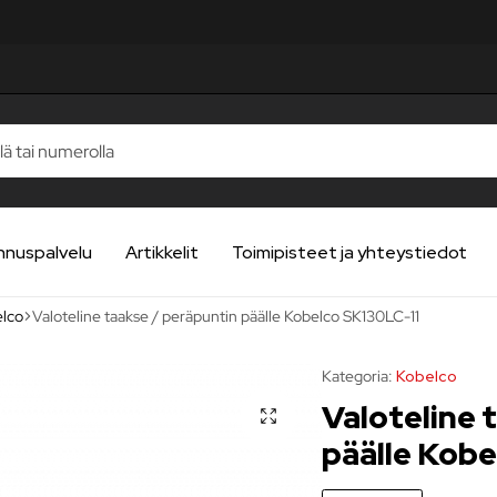
STELUA
STELUA
STELUA
STELUA
STELUA
nnuspalvelu
Artikkelit
Toimipisteet ja yhteystiedot
lco
Valoteline taakse / peräpuntin päälle Kobelco SK130LC-11
Kategoria:
Kobelco
Valoteline 
päälle Kob