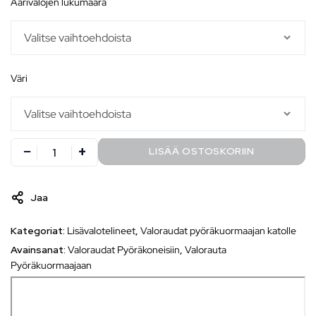
äärivalojen lukumäärä
väri
LISÄÄ OSTOSKORIIN
Jaa
Kategoriat:
Lisävalotelineet
,
Valoraudat pyöräkuormaajan katolle
Avainsanat:
Valoraudat Pyöräkoneisiin
,
Valorauta
Pyöräkuormaajaan