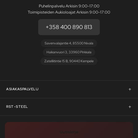
Puhelinpalvelu Arkisin 9:00-17:00
Toimipisteiden Aukioloajat Arkisin 9:00-17:00
+358 400 890 813
Savenvalajantie 4, 85500 Nivala
Haikanvuori 3, 33960 Pirkkala
Zatelliitintie 15 B, 90440 Kempele
ASIAKASPALVELU
Asiakaspalvelu
RST-STEEL
Pyydä tarjous
RST-Steelin tarina
Uutiskirje
Rahoitus