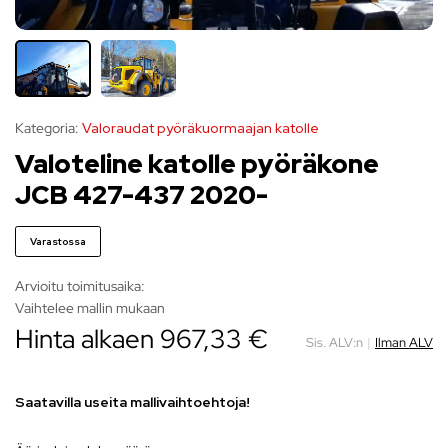
Kategoria:
Valoraudat pyöräkuormaajan katolle
Valoteline katolle pyöräkone
JCB 427-437 2020-
Varastossa
Arvioitu toimitusaika:
Vaihtelee mallin mukaan
Hinta alkaen
967,33
€
Sis. ALV:n
|
Ilman ALV
Saatavilla useita mallivaihtoehtoja!