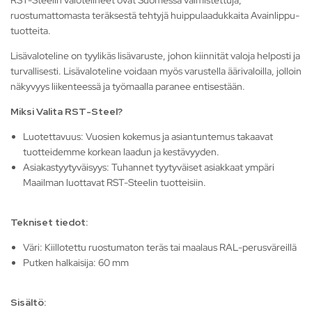
RST-Steelin valotelineet ovat Suomessa valmistettuja,
ruostumattomasta teräksestä tehtyjä huippulaadukkaita Avainlippu-
tuotteita.
Lisävaloteline on tyylikäs lisävaruste, johon kiinnität valoja helposti ja
turvallisesti. Lisävaloteline voidaan myös varustella äärivaloilla, jolloin
näkyvyys liikenteessä ja työmaalla paranee entisestään.
Miksi Valita RST-Steel?
Luotettavuus: Vuosien kokemus ja asiantuntemus takaavat
tuotteidemme korkean laadun ja kestävyyden.
Asiakastyytyväisyys: Tuhannet tyytyväiset asiakkaat ympäri
Maailman luottavat RST-Steelin tuotteisiin.
Tekniset tiedot:
Väri: Kiillotettu ruostumaton teräs tai maalaus RAL-perusväreillä
Putken halkaisija: 60 mm
Sisältö: