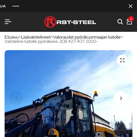
0
Etusivu
Lisävalotelineet
Valoraudat pyöräkuormaajan katolle
Valoteline katolle pyöräkone JCB 427-437 2020-