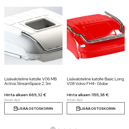
Lisävaloteline katolle V06 MB
Lisävaloteline katolle Basic Long
Actros StreamSpace 2.3m
V08 Volvo FH4- Globe
Hinta alkaen
669,32
€
Hinta alkaen
1155,38
€
LISÄÄ OSTOSKORIIN
LISÄÄ OSTOSKORIIN