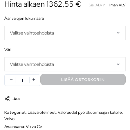
Hinta alkaen
1362,55
€
Sis. ALV:n
|
Ilman ALV
äärivalojen lukumäärä
väri
LISÄÄ OSTOSKORIIN
Jaa
Kategoriat:
Lisävalotelineet
,
Valoraudat pyöräkuormaajan katolle
,
Volvo
Avainsana:
Volvo Ce