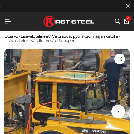
0
Etusivu
Lisävalotelineet
Valoraudat pyöräkuormaajan katolle
Lisävaloteline Katolle, Volvo Dumpperi