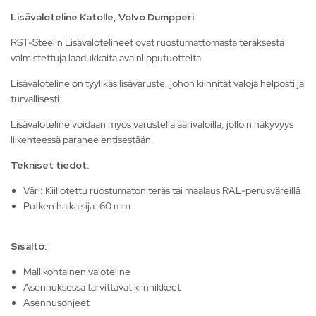
Lisävaloteline Katolle, Volvo Dumpperi
RST-Steelin Lisävalotelineet ovat ruostumattomasta teräksestä
valmistettuja laadukkaita avainlipputuotteita.
Lisävaloteline on tyylikäs lisävaruste, johon kiinnität valoja helposti ja
turvallisesti.
Lisävaloteline voidaan myös varustella äärivaloilla, jolloin näkyvyys
liikenteessä paranee entisestään.
Tekniset tiedot:
Väri: Kiillotettu ruostumaton teräs tai maalaus RAL-perusväreillä
Putken halkaisija: 60 mm
Sisältö:
Mallikohtainen valoteline
Asennuksessa tarvittavat kiinnikkeet
Asennusohjeet