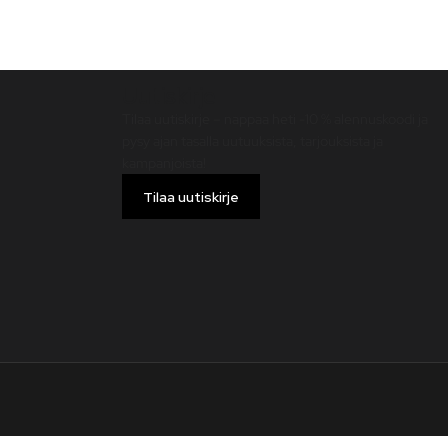
Uutiskirje
Tilaa uutiskirje – nappaa heti -10 % alennuskoodi ja
pysy ajan tasalla uutuuksista, tarjouksista ja
kampanjoista!
Tilaa uutiskirje