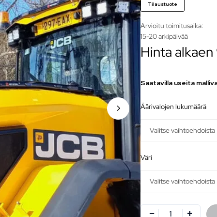
Tilaustuote
Arvioitu toimitusaika:
15-20 arkipäivää
Hinta alkaen
Saatavilla useita malliv
äärivalojen lukumäärä
väri