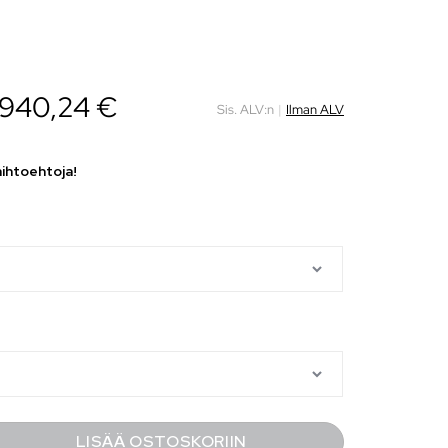
940,24
€
Sis. ALV:n
|
Ilman ALV
aihtoehtoja!
LISÄÄ OSTOSKORIIN