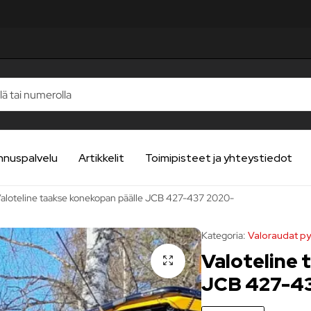
TELUA
TELUA
TELUA
TELUA
TELUA
nnuspalvelu
Artikkelit
Toimipisteet ja yhteystiedot
aloteline taakse konekopan päälle JCB 427-437 2020-
Kategoria:
Valoraudat p
Valoteline 
JCB 427-4