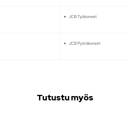
JCB Työkoneet
JCB Pyöräkoneet
Tutustu myös