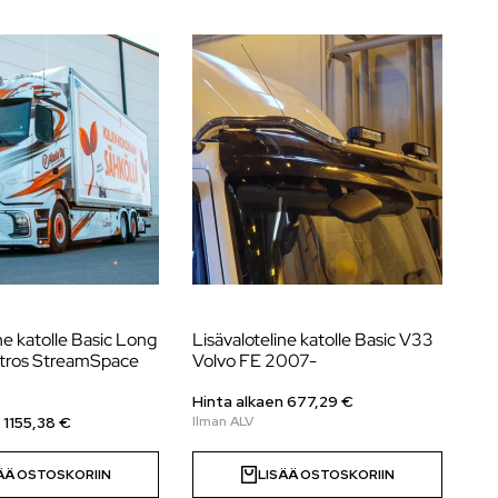
ne katolle Basic Long
Lisävaloteline katolle Basic V33
Lis
tros StreamSpace
Volvo FE 2007-
Me
Hinta alkaen
677,29
€
Hi
n
1155,38
€
ÄÄ OSTOSKORIIN
LISÄÄ OSTOSKORIIN