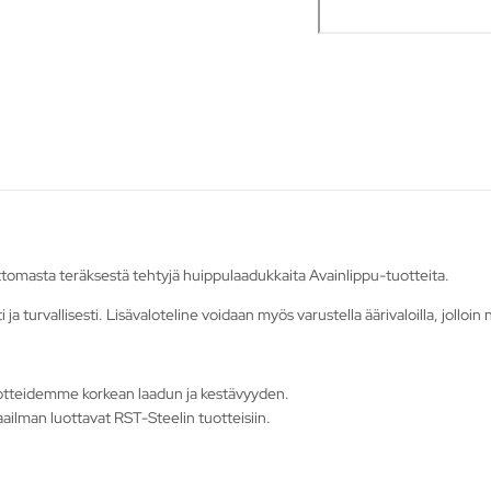
tomasta teräksestä tehtyjä huippulaadukkaita Avainlippu-tuotteita.
ti ja turvallisesti. Lisävaloteline voidaan myös varustella äärivaloilla, jollo
otteidemme korkean laadun ja kestävyyden.
ailman luottavat RST-Steelin tuotteisiin.