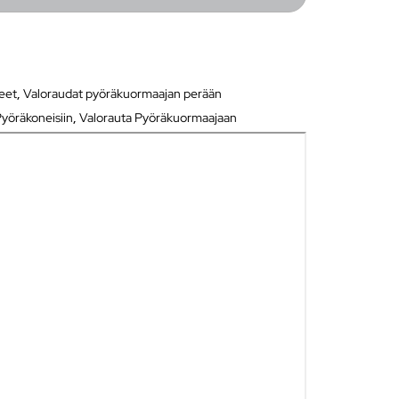
neet
,
Valoraudat pyöräkuormaajan perään
yöräkoneisiin
,
Valorauta Pyöräkuormaajaan