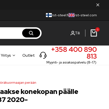
rst-steel.fi
rst-steel.com
0
Tili
+358 400 890
813
Yritys
Outlet
Myynti- ja asiakaspalvelu (8-17)
yöräkuormaajan perään
taakse konekopan päälle
37 2020-