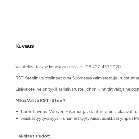
Kuvaus
Valoteline taakse konekopan päälle JCB 427-437 2020-
RST-Steelin valotelineet ovat Suomessa valmistettuja, ruostumat
Lisävaloteline on tyylikäs lisävaruste, johon kiinnität valoja helpos
Miksi Valita RST-Steel?
Luotettavuus: Vuosien kokemus ja asiantuntemus takaavat tu
Asiakastyytyväisyys: Tuhannet tyytyväiset asiakkaat ympäri Ma
Tekniset tiedot: