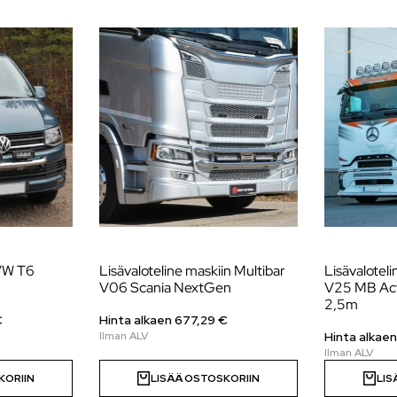
 VW T6
Lisävaloteline maskiin Multibar
Lisävaloteli
V06 Scania NextGen
V25 MB Ac
2,5m
€
Hinta alkaen
677,29
€
Hinta alkae
KORIIN
LISÄÄ OSTOSKORIIN
LIS