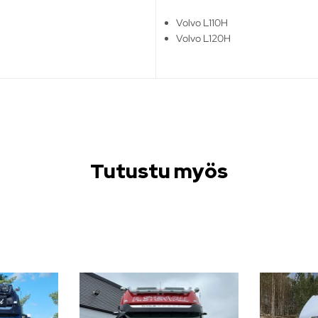
Volvo L110H
Volvo L120H
Tutustu myös