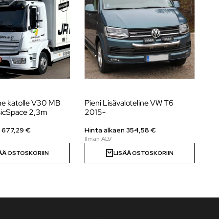
ine katolle V30 MB
Pieni Lisävaloteline VW T6
Li
sicSpace 2,3m
2015-
Ar
n
677,29
€
Hinta alkaen 354,58 €
Hi
ÄÄ OSTOSKORIIN
LISÄÄ OSTOSKORIIN
Uutiskirje