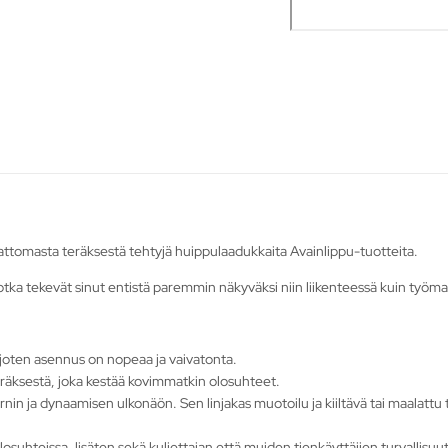
ttomasta teräksestä tehtyjä huippulaadukkaita Avainlippu-tuotteita.
 jotka tekevät sinut entistä paremmin näkyväksi niin liikenteessä kuin työma
 joten asennus on nopeaa ja vaivatonta.
räksestä, joka kestää kovimmatkin olosuhteet.
nin ja dynaamisen ulkonäön. Sen linjakas muotoilu ja kiiltävä tai maalattu
osuhteissa, lisäten sekä kuljettajan että muiden tienkäyttäjien turvallisuut