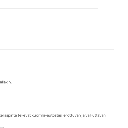
allakin.
 teräspinta tekevät kuorma-autostasi erottuvan ja vaikuttavan
ta.