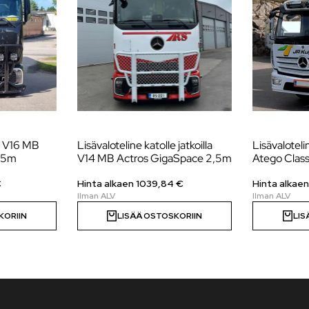
le V16 MB
Lisävaloteline katolle jatkoilla
Lisävalotel
,5m
V14 MB Actros GigaSpace 2,5m
Atego Clas
€
Hinta alkaen
1039,84
€
Hinta alkae
KORIIN
LISÄÄ OSTOSKORIIN
LIS