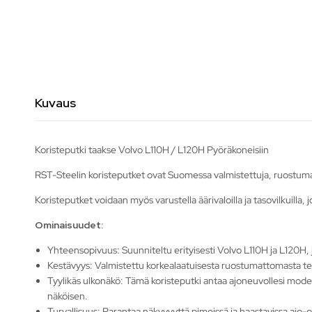
Kuvaus
Koristeputki taakse Volvo L110H / L120H Pyöräkoneisiin
RST-Steelin koristeputket ovat Suomessa valmistettuja, ruostuma
Koristeputket voidaan myös varustella äärivaloilla ja tasovilkuilla,
Ominaisuudet:
Yhteensopivuus: Suunniteltu erityisesti Volvo L110H ja L120H,
Kestävyys: Valmistettu korkealaatuisesta ruostumattomasta te
Tyylikäs ulkonäkö: Tämä koristeputki antaa ajoneuvollesi moder
näköisen.
Turvallisuus: Parantaa näkyvyyttä pimeissä ja haastavissa ajo-ol