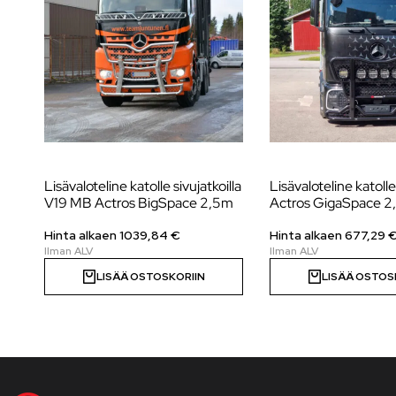
Lisävaloteline katolle sivujatkoilla
Lisävaloteline katol
V19 MB Actros BigSpace 2,5m
Actros GigaSpace 2
Hinta alkaen
1039,84
€
Hinta alkaen
677,29
LISÄÄ OSTOSKORIIN
LISÄÄ OSTOS