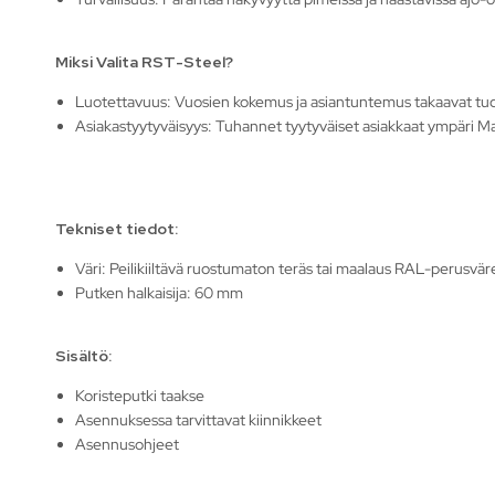
Miksi Valita RST-Steel?
Luotettavuus: Vuosien kokemus ja asiantuntemus takaavat tu
Asiakastyytyväisyys: Tuhannet tyytyväiset asiakkaat ympäri Ma
Tekniset tiedot:
Väri: Peilikiiltävä ruostumaton teräs tai maalaus RAL-perusväre
Putken halkaisija: 60 mm
Sisältö:
Koristeputki taakse
Asennuksessa tarvittavat kiinnikkeet
Asennusohjeet