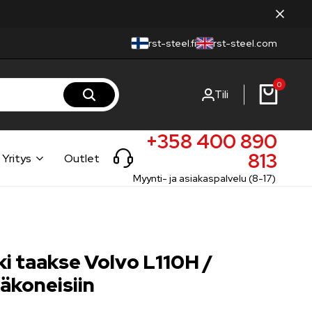
rst-steel.fi
rst-steel.com
0
Tili
+358 400 890
813
Yritys
Outlet
Myynti- ja asiakaspalvelu (8-17)
i taakse Volvo L110H /
äkoneisiin