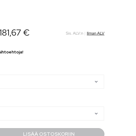
181,67
€
Sis. ALV:n
|
Ilman ALV
aihtoehtoja!
LISÄÄ OSTOSKORIIN