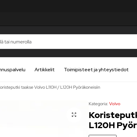
TELUA
TELUA
TELUA
TELUA
TELUA
nnuspalvelu
Artikkelit
Toimipisteet ja yhteystiedot
oristeputki taakse Volvo L110H / L120H Pyöräkoneisiin
Kategoria:
Volvo
Koristeputk
L120H Pyör