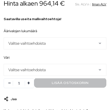
Hinta alkaen
964,14
€
Sis. ALV:n
|
Ilman ALV
Saatavilla useita mallivaihtoehtoja!
äärivalojen lukumäärä
väri
LISÄÄ OSTOSKORIIN
Jaa