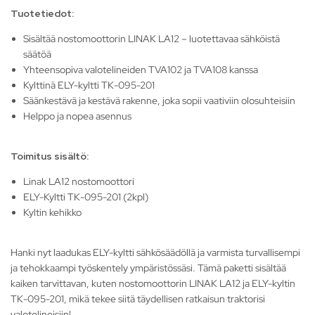
Tuotetiedot:
Sisältää nostomoottorin LINAK LA12 – luotettavaa sähköistä
säätöä
Yhteensopiva valotelineiden TVA102 ja TVA108 kanssa
Kylttinä ELY-kyltti TK-095-201
Säänkestävä ja kestävä rakenne, joka sopii vaativiin olosuhteisiin
Helppo ja nopea asennus
Toimitus sisältö:
Linak LA12 nostomoottori
ELY-Kyltti TK-095-201 (2kpl)
Kyltin kehikko
Hanki nyt laadukas ELY-kyltti sähkösäädöllä ja varmista turvallisempi
ja tehokkaampi työskentely ympäristössäsi. Tämä paketti sisältää
kaiken tarvittavan, kuten nostomoottorin LINAK LA12 ja ELY-kyltin
TK-095-201, mikä tekee siitä täydellisen ratkaisun traktorisi
valotelineisiin!