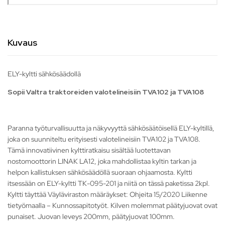
Kuvaus
ELY-kyltti sähkösäädollä
Sopii Valtra traktoreiden valotelineisiin TVA102 ja TVA108
Paranna työturvallisuutta ja näkyvyyttä sähkösäätöisellä ELY-kyltillä,
joka on suunniteltu erityisesti valotelineisiin TVA102 ja TVA108.
Tämä innovatiivinen kylttiratkaisu sisältää luotettavan
nostomoottorin LINAK LA12, joka mahdollistaa kyltin tarkan ja
helpon kallistuksen sähkösäädöllä suoraan ohjaamosta. Kyltti
itsessään on ELY-kyltti TK-095-201 ja niitä on tässä paketissa 2kpl.
Kyltti täyttää Väyläviraston määräykset: Ohjeita 15/2020 Liikenne
tietyömaalla – Kunnossapitotyöt. Kilven molemmat päätyjuovat ovat
punaiset. Juovan leveys 200mm, päätyjuovat 100mm.