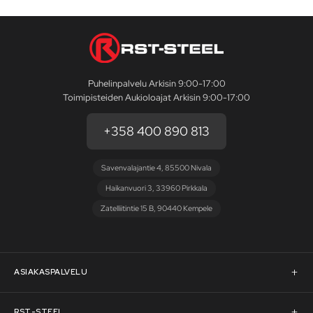
Puhelinpalvelu Arkisin 9:00-17:00
Toimipisteiden Aukioloajat Arkisin 9:00-17:00
+358 400 890 813
Savenvalajantie 4, 85500 Nivala
Haikanvuori 3, 33960 Pirkkala
Zatelliitintie 15 B, 90440 Kempele
ASIAKASPALVELU
Asiakaspalvelu
RST-STEEL