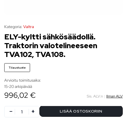
Kategoria:
Valtra
ELY-kyltti sähkösäädollä.
Traktorin valotelineeseen
TVA102, TVA108.
Tilaustuote
Arvioitu toimitusaika:
15-20 arkipäivää
996,02 €
Sis. ALV:n
|
Ilman ALV
LISÄÄ OSTOSKORIIN