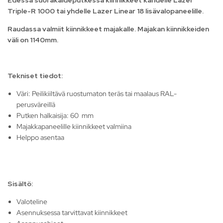
Edessä suorakaideputkessa kiinnikkeet kahdelle Lazer
Triple-R 1000 tai yhdelle Lazer Linear 18 lisävalopaneelille.
Raudassa valmiit kiinnikkeet majakalle. Majakan kiinnikkeiden
väli on 1140mm.
Tekniset tiedot:
Väri: Peilikiiltävä ruostumaton teräs tai maalaus RAL-
perusväreillä
Putken halkaisija: 60 mm
Majakkapaneelille kiinnikkeet valmiina
Helppo asentaa
Sisältö:
Valoteline
Asennuksessa tarvittavat kiinnikkeet