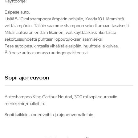
Käyttöohje:
Esipese auto.
Lisää 5-10 ml shampoota ämpärin pohjalle, Kaada 10 L lämmintä
vettä ämpäriin. Tällöin saamme shampoon sekoittumaan tasaisesti.
Mikäli autosi on erittäin likainen, voit käyttää kaksinkertaista
sekoitussuhdetta puhtaan lopputuloksen saamiseksi!
Pese auto pesukintaalla ylhäältä alasipäin, huuhtele ja kuivaa.
Älä pese autoa suorassa auringonpaisteessa!
Sopii ajoneuvoon
Autoshampoo King Carthur Neutral, 300 ml sopii seuraaviin
merkkeihin/malleihin:
Sopii kaikkiin ajoneuvoihin ja ajoneuvomalleihin.