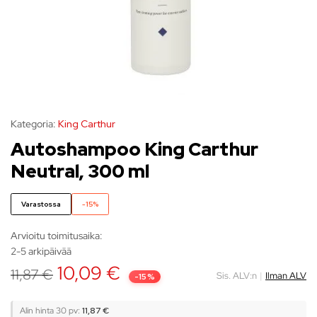
Kategoria:
King Carthur
Autoshampoo King Carthur
Neutral, 300 ml
Varastossa
-15%
Arvioitu toimitusaika:
2-5 arkipäivää
10,09
€
11,87
€
Sis. ALV:n
|
Ilman ALV
-15%
Alin hinta 30 pv:
11,87
€