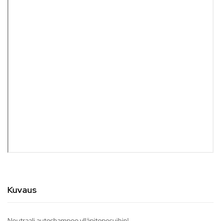
Kuvaus
Neutraali autoshampoo ylläpitopesuihin!