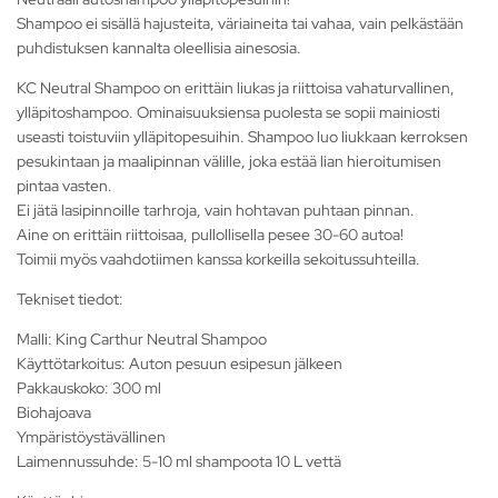
Shampoo ei sisällä hajusteita, väriaineita tai vahaa, vain pelkästään
puhdistuksen kannalta oleellisia ainesosia.
KC Neutral Shampoo on erittäin liukas ja riittoisa vahaturvallinen,
ylläpitoshampoo. Ominaisuuksiensa puolesta se sopii mainiosti
useasti toistuviin ylläpitopesuihin. Shampoo luo liukkaan kerroksen
pesukintaan ja maalipinnan välille, joka estää lian hieroitumisen
pintaa vasten.
Ei jätä lasipinnoille tarhroja, vain hohtavan puhtaan pinnan.
Aine on erittäin riittoisaa, pullollisella pesee 30-60 autoa!
Toimii myös vaahdotiimen kanssa korkeilla sekoitussuhteilla.
Tekniset tiedot:
Malli: King Carthur Neutral Shampoo
Käyttötarkoitus: Auton pesuun esipesun jälkeen
Pakkauskoko: 300 ml
Biohajoava
Ympäristöystävällinen
Laimennussuhde: 5-10 ml shampoota 10 L vettä