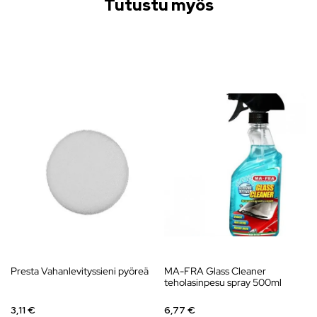
Tutustu myös
Presta Vahanlevityssieni pyöreä
MA-FRA Glass Cleaner
teholasinpesu spray 500ml
3,11 €
6,77 €