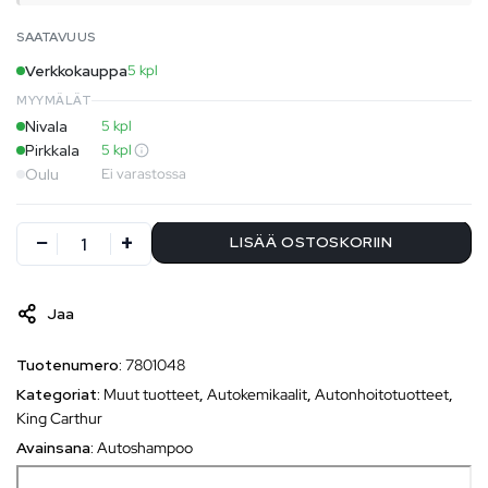
SAATAVUUS
Verkkokauppa
5 kpl
MYYMÄLÄT
Nivala
5 kpl
Pirkkala
5 kpl
Oulu
Ei varastossa
LISÄÄ OSTOSKORIIN
Jaa
Tuotenumero:
7801048
Kategoriat:
Muut tuotteet
,
Autokemikaalit
,
Autonhoitotuotteet
,
King Carthur
Avainsana:
Autoshampoo