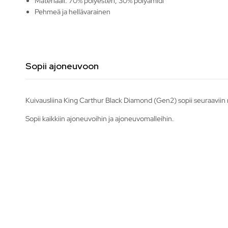
Materiaali: 70% polyesteri, 30% polyamidi
Pehmeä ja hellävarainen
Sopii ajoneuvoon
Kuivausliina King Carthur Black Diamond (Gen2) sopii seuraaviin 
Sopii kaikkiin ajoneuvoihin ja ajoneuvomalleihin.