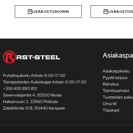
LISÄÄ OSTOSKORIIN
LISÄÄ OSTOS
Asiakaspa
Asiakaspalvelu
Puhelinpalvelu Arkisin 9:00-17:00
Pyydä tarjous
Toimipisteiden Aukioloajat Arkisin 9:00-17:00
Rahoitus
+358 400 890 813
Toimitusehdot
Savenvalajantie 4, 85500 Nivala
Tuotteiden pala
Haikanvuori 3, 33960 Pirkkala
Oma tili
Zatelliitintie 15 B, 90440 Kempele
Tilaukset