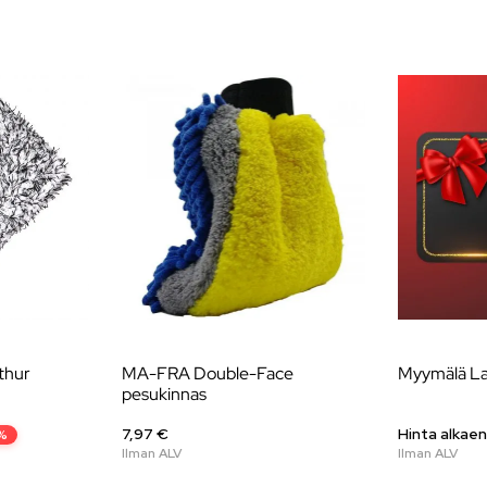
thur
MA-FRA Double-Face
Myymälä La
pesukinnas
7,97 €
Hinta alkae
%