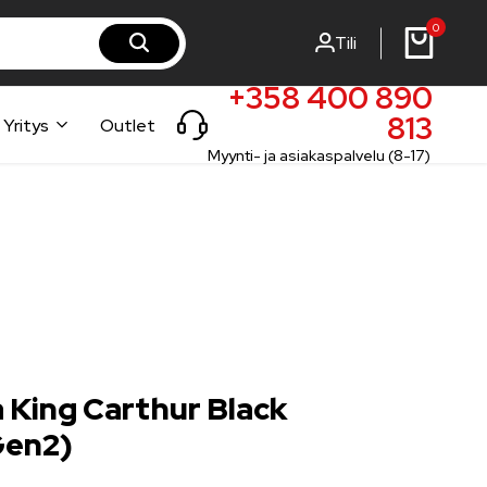
0
Tili
rst-steel.fi
rst-steel.com
+358 400 890
813
Yritys
Outlet
Myynti- ja asiakaspalvelu (8-17)
a King Carthur Black
Gen2)