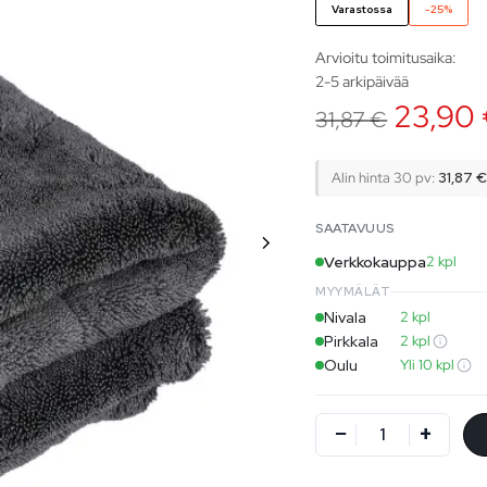
Varastossa
-25%
Arvioitu toimitusaika:
2-5 arkipäivää
23,90
31,87
€
Alin hinta 30 pv:
31,87
SAATAVUUS
Verkkokauppa
2 kpl
MYYMÄLÄT
Nivala
2 kpl
Pirkkala
2 kpl
Oulu
Yli 10 kpl