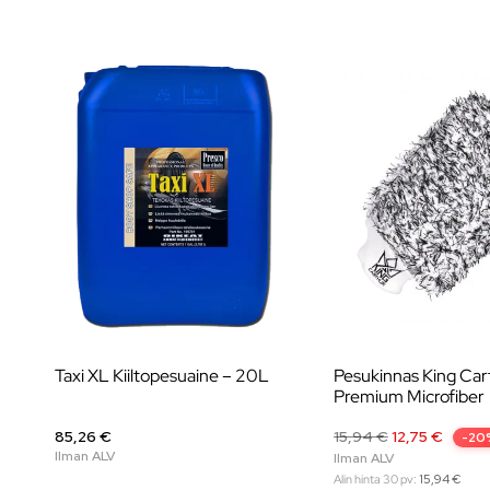
Taxi XL Kiiltopesuaine – 20L
Pesukinnas King Car
Premium Microfiber
85,26 €
15,94
€
12,75
€
-20
Alin hinta 30 pv:
15,94
€