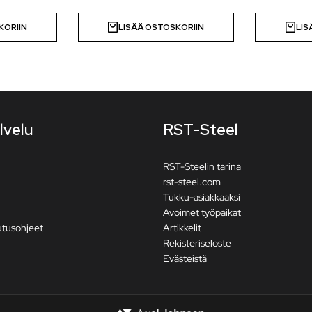
KORIIN
LISÄÄ OSTOSKORIIN
LIS
lvelu
RST-Steel
RST-Steelin tarina
rst-steel.com
Tukku-asiakkaaksi
Avoimet työpaikat
utusohjeet
Artikkelit
Rekisteriseloste
Evästeistä