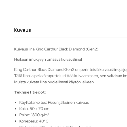
Kuvaus
Kuivausliina King Carthur Black Diamond (Gen2)
Huikean imukyvyn omaava kuivausliina!
King Carthur Black Diamond Gen2 on perinteisiä kuivausliinoja jopa 
Tällä liinalla pelkkä taputtelu riittää kuivaamiseen, sen valtaisan
Muista kuivata liina huolellisesti käytön jälkeen.
Tekniset tiedot:
Käyttötarkoitus: Pesun jälkeinen kuivaus
Koko: 50 x 70 cm
Paino: 1800 g/m²
Konepesu: 40°C