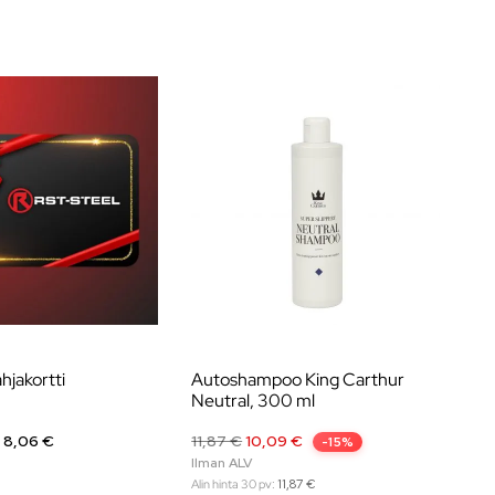
hjakortti
Autoshampoo King Carthur
Pr
Neutral, 300 ml
n
8,06
€
11,87
€
10,09
€
3,1
-15%
Alin hinta 30 pv:
11,87
€