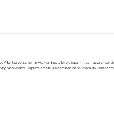
4 kertaa paksumpi. Imykykyä liinasta löytyy jopa 4 litraa. Tässä on sellain
 imykyvyn ansioista. Taputtelemalla kuivaaminen on hellävaraisin vaihtoehto