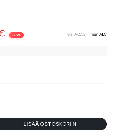
€
Sis. ALV:n
|
Ilman ALV
-25%
€
LISÄÄ OSTOSKORIIN