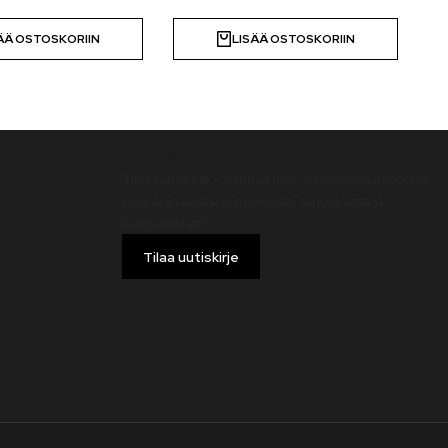
ÄÄ OSTOSKORIIN
LISÄÄ OSTOSKORIIN
Uutiskirje
Tilaa uutiskirje – nappaa heti -10 % alennuskoodi ja
pysy ajan tasalla uutuuksista, tarjouksista ja
kampanjoista!
Tilaa uutiskirje