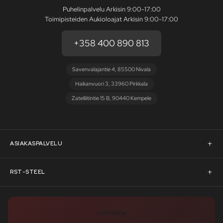
Puhelinpalvelu Arkisin 9:00-17:00
Toimipisteiden Aukioloajat Arkisin 9:00-17:00
+358 400 890 813
Savenvalajantie 4, 85500 Nivala
Haikanvuori 3, 33960 Pirkkala
Zatelliitintie 15 B, 90440 Kempele
ASIAKASPALVELU
Asiakaspalvelu
RST-STEEL
Pyydä tarjous
RST-Steelin tarina
Uutiskirje
Rahoitus