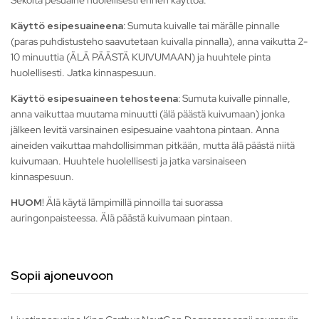
Sekoita pesuaine huolellisesti ennen käyttöä.
Käyttö esipesuaineena:
Sumuta kuivalle tai märälle pinnalle
(paras puhdistusteho saavutetaan kuivalla pinnalla), anna vaikutta 2-
10 minuuttia (ÄLÄ PÄÄSTÄ KUIVUMAAN) ja huuhtele pinta
huolellisesti. Jatka kinnaspesuun.
Käyttö esipesuaineen tehosteena:
Sumuta kuivalle pinnalle,
anna vaikuttaa muutama minuutti (älä päästä kuivumaan) jonka
jälkeen levitä varsinainen esipesuaine vaahtona pintaan. Anna
aineiden vaikuttaa mahdollisimman pitkään, mutta älä päästä niitä
kuivumaan. Huuhtele huolellisesti ja jatka varsinaiseen
kinnaspesuun.
HUOM
! Älä käytä lämpimillä pinnoilla tai suorassa
auringonpaisteessa. Älä päästä kuivumaan pintaan.
Sopii ajoneuvoon