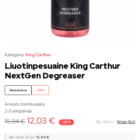
Kategoria:
King Carthur
Liuotinpesuaine King Carthur
NextGen Degreaser
Varastossa
-25%
Arvioitu toimitusaika:
2-5 arkipäivää
12,03
€
15,94
€
Sis. ALV:n
|
Ilman ALV
-25%
Alin hinta 30 pv:
15,94 €