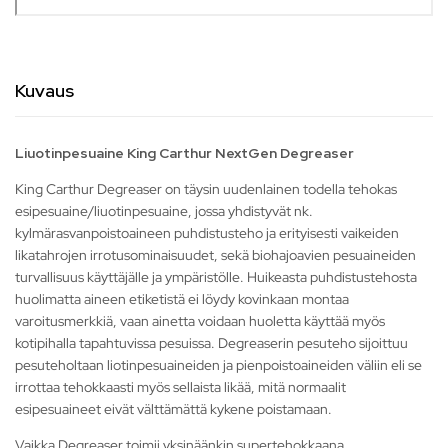
Kuvaus
Liuotinpesuaine King Carthur NextGen Degreaser
King Carthur Degreaser on täysin uudenlainen todella tehokas
esipesuaine/liuotinpesuaine, jossa yhdistyvät nk.
kylmärasvanpoistoaineen puhdistusteho ja erityisesti vaikeiden
likatahrojen irrotusominaisuudet, sekä biohajoavien pesuaineiden
turvallisuus käyttäjälle ja ympäristölle. Huikeasta puhdistustehosta
huolimatta aineen etiketistä ei löydy kovinkaan montaa
varoitusmerkkiä, vaan ainetta voidaan huoletta käyttää myös
kotipihalla tapahtuvissa pesuissa. Degreaserin pesuteho sijoittuu
pesuteholtaan liotinpesuaineiden ja pienpoistoaineiden väliin eli se
irrottaa tehokkaasti myös sellaista likää, mitä normaalit
esipesuaineet eivät välttämättä kykene poistamaan.
Vaikka Degreaser toimii yksinäänkin supertehokkaana