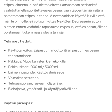
esipesuaineena, ei sitä ole tarkoitettu korvaamaan perinteistä
vaahdottimella suoritettavaa esipesua, vaan täydentämään sitä ja
parantamaan esipesun tehoa. Ainetta voidaan käyttää kuiville että
märille pinnoille, eli voit suihkuttaa NextGen Degreaserin auton
pintaan ennen vaahdolla tapahtuvaa esipesua, että esipesun jälkeen
poistamaan tiukemmassa olevia tahroja.
Tekniset tiedot:
Käyttötarkoitus: Esipesuun, moottoritilan pesuun, esipesun
tehostamiseen
Pakkaus: Muovikanisteri kierrekorkilla
Pakkauskoot: 1000 ml / 5000 ml
Laimennussuhde: Käyttövalmis seos
Voimakas pesuteho
Tehoaa suolaan, rasvaan, öljyyn jne.
Biohajoava, ympäristö- ja käyttäjäystävällinen
Käytön pikaopas: