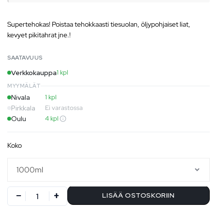
Supertehokas! Poistaa tehokkaasti tiesuolan, öljypohjaiset liat,
kevyet pikitahrat jne.!
SAATAVUUS
Verkkokauppa
1 kpl
MYYMÄLÄT
Nivala
1 kpl
Pirkkala
Ei varastossa
Oulu
4 kpl
koko
LISÄÄ OSTOSKORIIN