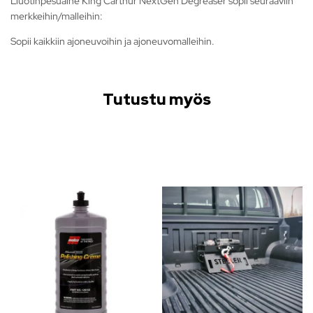
Liuotinpesuaine King Carthur NextGen Degreaser sopii seuraaviin
merkkeihin/malleihin:
Sopii kaikkiin ajoneuvoihin ja ajoneuvomalleihin.
Tutustu myös