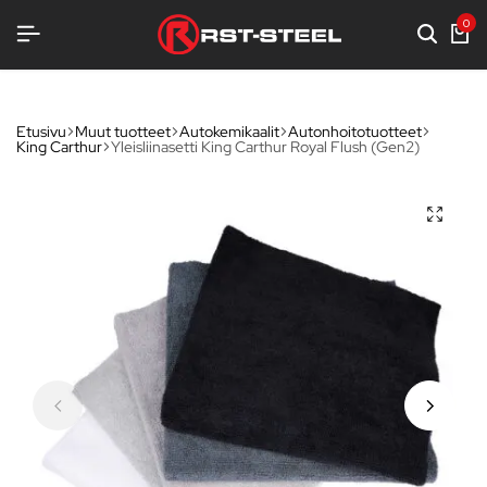
EEL
EEL
EEL
KOTIMAISTA LAATUA
KOTIMAISTA LAATUA
KOTIMAISTA LAATUA
TERÄKSENLUJAA VARUSTELUA
TERÄKSENLUJAA VARUSTELUA
TERÄKSENLUJAA VARUSTELUA
0
Etusivu
Muut tuotteet
Autokemikaalit
Autonhoitotuotteet
King Carthur
Yleisliinasetti King Carthur Royal Flush (Gen2)