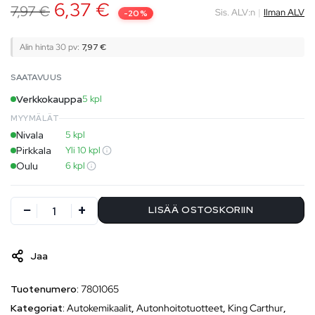
6,37
€
7,97
€
Sis. ALV:n
|
Ilman ALV
-20%
Alin hinta 30 pv:
7,97
€
SAATAVUUS
Verkkokauppa
5 kpl
MYYMÄLÄT
Nivala
5 kpl
Pirkkala
Yli 10 kpl
Oulu
6 kpl
LISÄÄ OSTOSKORIIN
Jaa
Tuotenumero:
7801065
Kategoriat:
Autokemikaalit
,
Autonhoitotuotteet
,
King Carthur
,