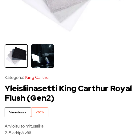
Kategoria:
King Carthur
Yleisliinasetti King Carthur Royal
Flush (Gen2)
Varastossa
-20%
Arvioitu toimitusaika:
2-5 arkipäivää