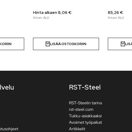
Hinta alkaen
8,06
€
85,26 €
KORIIN
LISÄÄ OSTOSKORIIN
LIS
lvelu
RST-Steel
RST-Steelin tarina
rst-steel.com
Tukku-asiakkaaksi
Avoimet työpaikat
utusohjeet
Artikkelit