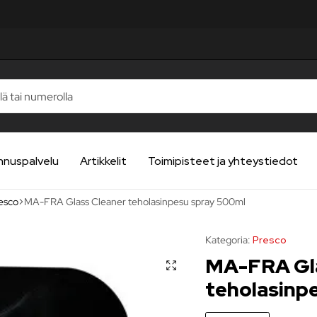
nnuspalvelu
Artikkelit
Toimipisteet ja yhteystiedot
esco
MA-FRA Glass Cleaner teholasinpesu spray 500ml
Kategoria:
Presco
MA-FRA Gla
teholasinp