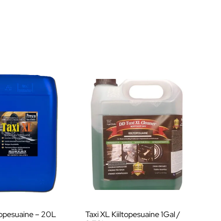
ltopesuaine – 20L
Taxi XL Kiiltopesuaine 1Gal /
MA