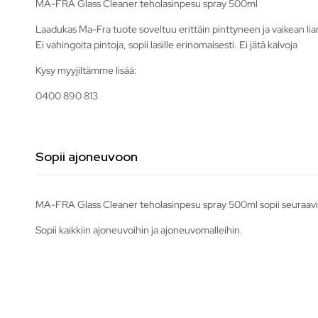
MA-FRA Glass Cleaner teholasinpesu spray 500ml
Laadukas Ma-Fra tuote soveltuu erittäin pinttyneen ja vaikean lia
Ei vahingoita pintoja, sopii lasille erinomaisesti. Ei jätä kalvoja
Kysy myyjiltämme lisää:
0400 890 813
Sopii ajoneuvoon
MA-FRA Glass Cleaner teholasinpesu spray 500ml sopii seuraavii
Sopii kaikkiin ajoneuvoihin ja ajoneuvomalleihin.