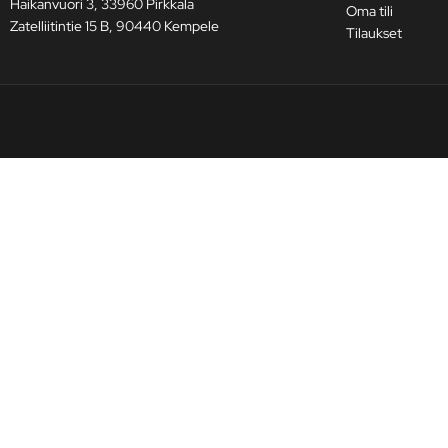
Haikanvuori 3, 33960 Pirkkala
Oma tili
Zatelliitintie 15 B, 90440 Kempele
Tilaukset