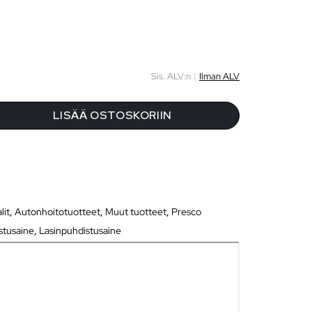
Sis. ALV:n
|
Ilman ALV
LISÄÄ OSTOSKORIIN
lit
,
Autonhoitotuotteet
,
Muut tuotteet
,
Presco
stusaine
,
Lasinpuhdistusaine