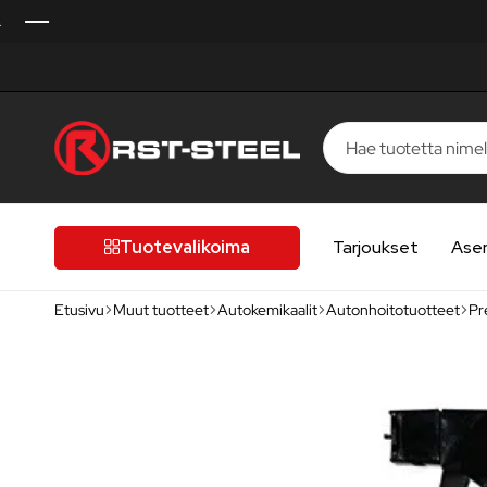
RST-
Kotimaista
Steel
laatua,
laatutietoiselle
Tuotevalikoima
Tarjoukset
Ase
autoilijalle
Etusivu
Muut tuotteet
Autokemikaalit
Autonhoitotuotteet
Pr