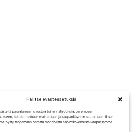
Hallitse evästeasetuksia
steitä parantamaan sivuston toiminnallisuuksiin, parempaan
mukseen, kohdennettuun mainontaan ja kaupankäynnin seurantaan. Ilman
me pysty tarjoamaan parasta mahdollista asiointikokemusta kaupassamme.