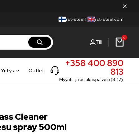
rst-steel.fi
rst-steel.com
0
Tili
+358 400 890
813
Yritys
Outlet
Myynti- ja asiakaspalvelu (8-17)
ss Cleaner
esu spray 500ml