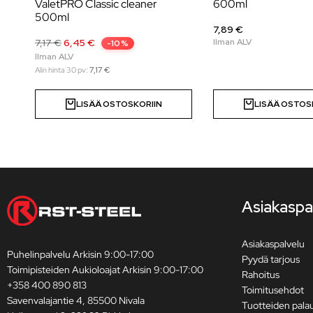
ValetPRO Classic cleaner
600ml
500ml
7,89 €
7,17
€
6,45
€
-10%
Alin hinta 30 pv:
7,17
€
LISÄÄ OSTOSKORIIN
LISÄÄ OSTOS
Asiakaspa
Asiakaspalvelu
Puhelinpalvelu Arkisin 9:00-17:00
Pyydä tarjous
Toimipisteiden Aukioloajat Arkisin 9:00-17:00
Rahoitus
+358 400 890 813
Toimitusehdot
Savenvalajantie 4, 85500 Nivala
Tuotteiden pala