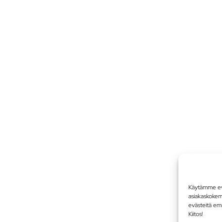
Käytämme evä
asiakaskoke
evästeitä em
Kiitos!