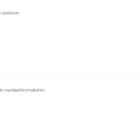
n poistoon.
n merkkeihin/malleihin: