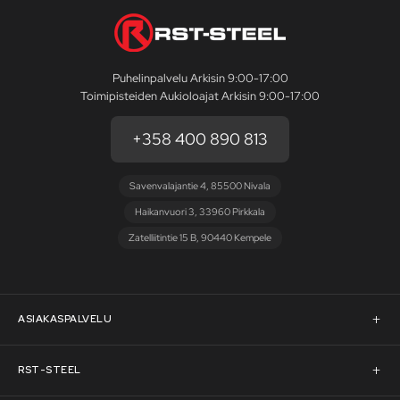
Puhelinpalvelu Arkisin 9:00-17:00
Toimipisteiden Aukioloajat Arkisin 9:00-17:00
+358 400 890 813
Savenvalajantie 4, 85500 Nivala
Haikanvuori 3, 33960 Pirkkala
Zatelliitintie 15 B, 90440 Kempele
ASIAKASPALVELU
Asiakaspalvelu
RST-STEEL