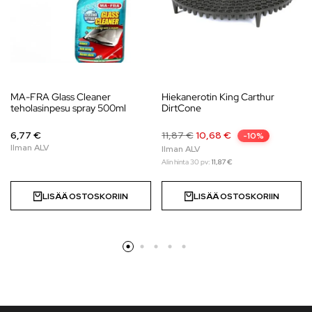
MA-FRA Glass Cleaner
Hiekanerotin King Carthur
teholasinpesu spray 500ml
DirtCone
6,77 €
11,87
€
10,68
€
-10%
Alin hinta 30 pv:
11,87
€
LISÄÄ OSTOSKORIIN
LISÄÄ OSTOSKORIIN