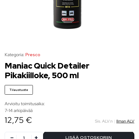
Kategoria:
Presco
Maniac Quick Detailer
Pikakiilloke, 500 ml
Tilaustuote
Arvioitu toimitusaika:
7-14 arkipäivää
12,75 €
Sis. ALV:n
|
Ilman ALV
LISÄÄ OSTOSKORIIN