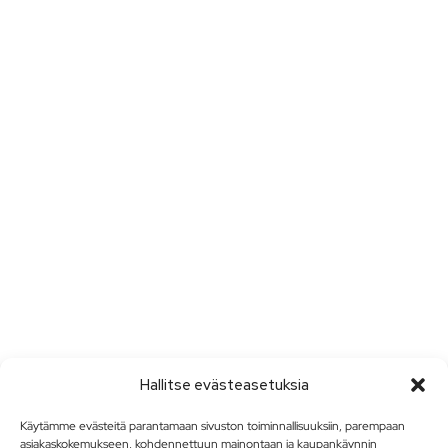
Hallitse evästeasetuksia
Käytämme evästeitä parantamaan sivuston toiminnallisuuksiin, parempaan
asiakaskokemukseen, kohdennettuun mainontaan ja kaupankäynnin