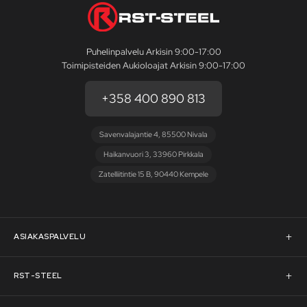
Puhelinpalvelu Arkisin 9:00-17:00
Toimipisteiden Aukioloajat Arkisin 9:00-17:00
+358 400 890 813
Savenvalajantie 4, 85500 Nivala
Haikanvuori 3, 33960 Pirkkala
Zatelliitintie 15 B, 90440 Kempele
ASIAKASPALVELU
Asiakaspalvelu
RST-STEEL