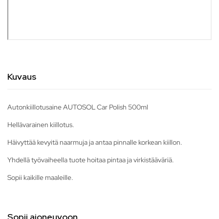
Kuvaus
Autonkiillotusaine AUTOSOL Car Polish 500ml
Hellävarainen kiillotus.
Häivyttää kevyitä naarmuja ja antaa pinnalle korkean kiillon.
Yhdellä työvaiheella tuote hoitaa pintaa ja virkistääväriä.
Sopii kaikille maaleille.
Sopii ajoneuvoon