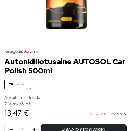
Kategoria:
Autosol
Autonkiillotusaine AUTOSOL Car
Polish 500ml
Tilaustuote
Arvioitu toimitusaika:
7-14 arkipäivää
13,47 €
Sis. ALV:n
|
Ilman ALV
LISÄÄ OSTOSKORIIN