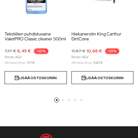
Tekstiilien puhdistusaine
Hiekanerotin King Carthur
ValetPRO Classic cleaner 500ml
DirtCone
7,17
€
6,45
€
11,87
€
10,68
€
-10%
-10%
Alin hinta 30 pv:
7,17
€
Alin hinta 30 pv:
11,87
€
LISÄÄ OSTOSKORIIN
LISÄÄ OSTOSKORIIN