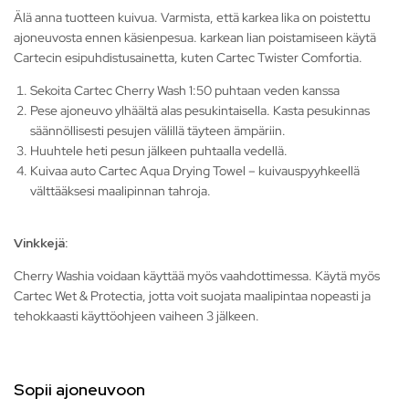
Älä anna tuotteen kuivua. Varmista, että karkea lika on poistettu
ajoneuvosta ennen käsienpesua. karkean lian poistamiseen käytä
Cartecin esipuhdistusainetta, kuten Cartec Twister Comfortia.
Sekoita Cartec Cherry Wash 1:50 puhtaan veden kanssa
Pese ajoneuvo ylhäältä alas pesukintaisella. Kasta pesukinnas
säännöllisesti pesujen välillä täyteen ämpäriin.
Huuhtele heti pesun jälkeen puhtaalla vedellä.
Kuivaa auto Cartec Aqua Drying Towel – kuivauspyyhkeellä
välttääksesi maalipinnan tahroja.
Vinkkejä:
Cherry Washia voidaan käyttää myös vaahdottimessa. Käytä myös
Cartec Wet & Protectia, jotta voit suojata maalipintaa nopeasti ja
tehokkaasti käyttöohjeen vaiheen 3 jälkeen.
Sopii ajoneuvoon