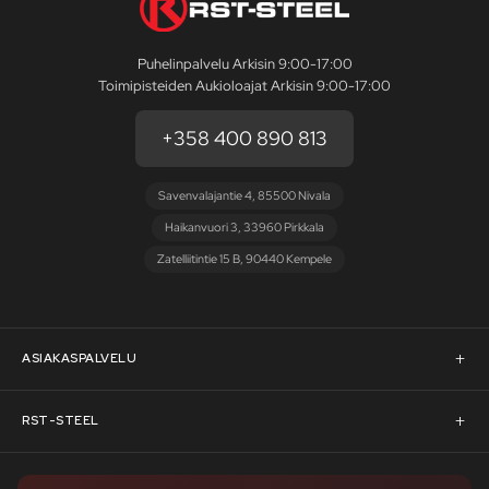
Puhelinpalvelu Arkisin 9:00-17:00
Toimipisteiden Aukioloajat Arkisin 9:00-17:00
+358 400 890 813
Savenvalajantie 4, 85500 Nivala
Haikanvuori 3, 33960 Pirkkala
Zatelliitintie 15 B, 90440 Kempele
ASIAKASPALVELU
Asiakaspalvelu
RST-STEEL
Pyydä tarjous
RST-Steelin tarina