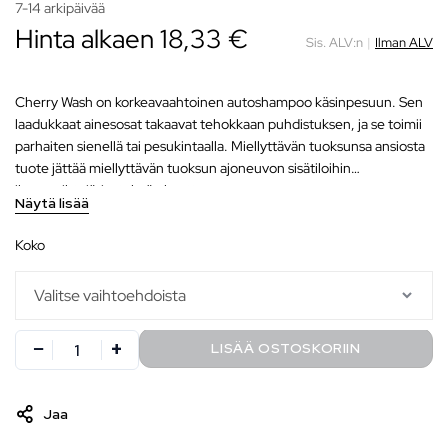
7-14 arkipäivää
Hinta alkaen
18,33
€
Sis. ALV:n
|
Ilman ALV
Cherry Wash on korkeavaahtoinen autoshampoo käsinpesuun. Sen
laadukkaat ainesosat takaavat tehokkaan puhdistuksen, ja se toimii
parhaiten sienellä tai pesukintaalla. Miellyttävän tuoksunsa ansiosta
tuote jättää miellyttävän tuoksun ajoneuvon sisätiloihin
ilmanvaihtojärjestelmän kautta.
Näytä lisää
koko
LISÄÄ OSTOSKORIIN
Jaa