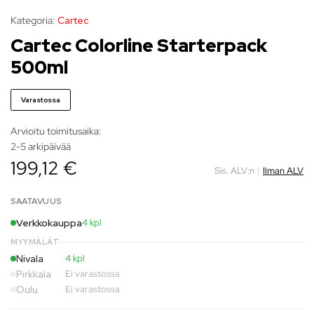
Kategoria:
Cartec
Cartec Colorline Starterpack
500ml
Varastossa
Arvioitu toimitusaika:
2-5 arkipäivää
199,12 €
Sis. ALV:n
|
Ilman ALV
SAATAVUUS
Verkkokauppa
4 kpl
MYYMÄLÄT
Nivala
4 kpl
Pirkkala
Ei varastossa
Oulu
Ei varastossa