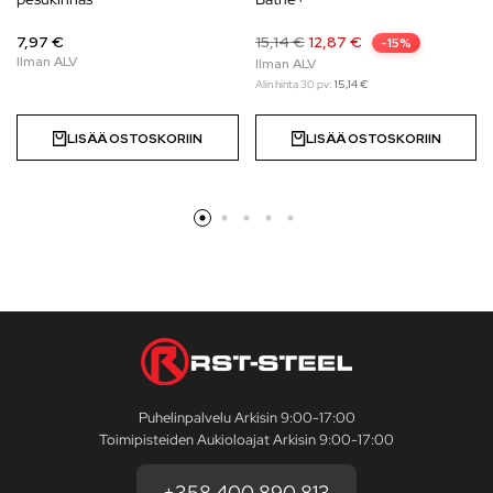
7,97 €
15,14
€
12,87
€
-15%
Alin hinta 30 pv:
15,14
€
LISÄÄ OSTOSKORIIN
LISÄÄ OSTOSKORIIN
Puhelinpalvelu Arkisin 9:00-17:00
Toimipisteiden Aukioloajat Arkisin 9:00-17:00
+358 400 890 813