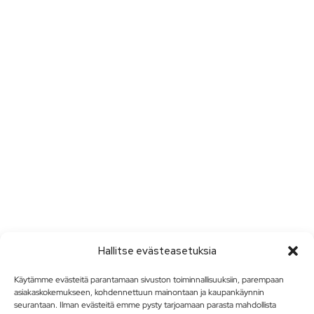
Hallitse evästeasetuksia
Käytämme evästeitä parantamaan sivuston toiminnallisuuksiin, parempaan
asiakaskokemukseen, kohdennettuun mainontaan ja kaupankäynnin
seurantaan. Ilman evästeitä emme pysty tarjoamaan parasta mahdollista