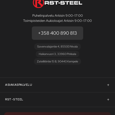
Puhelinpalvelu Arkisin 9:00-17:00
Toimipisteiden Aukioloajat Arkisin 9:00-17:00
+358 400 890 813
Savenvalajantie 4, 85500 Nivala
Haikanvuori 3, 33960 Pirkkala
Zatelliitintie 15 B, 90440 Kempele
ASIAKASPALVELU
Asiakaspalvelu
RST-STEEL
Pyydä tarjous
RST-Steelin tarina