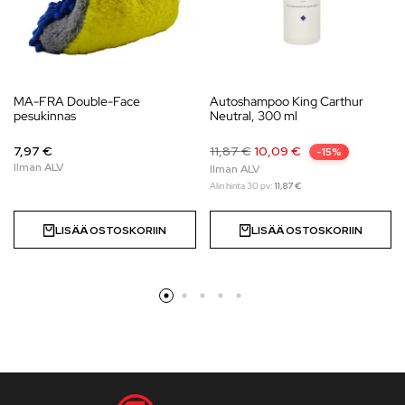
MA-FRA Double-Face
Autoshampoo King Carthur
pesukinnas
Neutral, 300 ml
7,97 €
11,87
€
10,09
€
-15%
Alin hinta 30 pv:
11,87
€
LISÄÄ OSTOSKORIIN
LISÄÄ OSTOSKORIIN