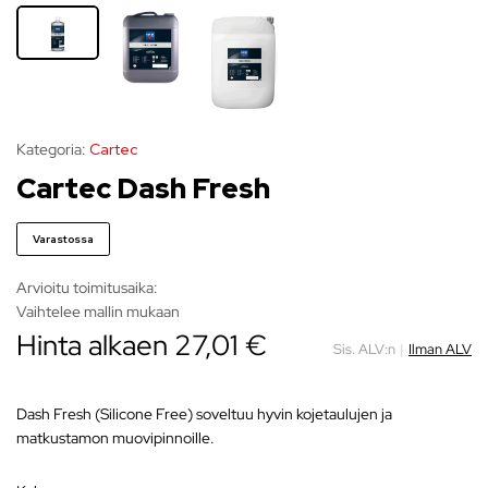
Kategoria:
Cartec
Cartec Dash Fresh
Varastossa
Arvioitu toimitusaika:
Vaihtelee mallin mukaan
Hinta alkaen
27,01
€
Sis. ALV:n
|
Ilman ALV
Dash Fresh (Silicone Free) soveltuu hyvin kojetaulujen ja
matkustamon muovipinnoille.