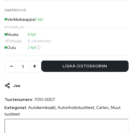
SAATAVUUS
Verkkokauppa
6 kpl
MYYMÄLÄT
Nivala
6 kpl
Pirkkala
Ei varastossa
Oulu
2 kpl
LISÄÄ OSTOSKORIIN
Jaa
Tuotenumero:
7051-0007
Kategoriat:
Autokemikaalit
,
Autonhoitotuotteet
,
Cartec
,
Muut
tuotteet