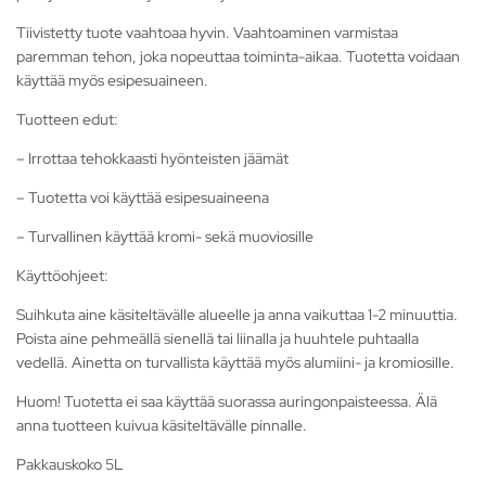
Tiivistetty tuote vaahtoaa hyvin. Vaahtoaminen varmistaa
paremman tehon, joka nopeuttaa toiminta-aikaa. Tuotetta voidaan
käyttää myös esipesuaineen.
Tuotteen edut:
– Irrottaa tehokkaasti hyönteisten jäämät
– Tuotetta voi käyttää esipesuaineena
– Turvallinen käyttää kromi- sekä muoviosille
Käyttöohjeet:
Suihkuta aine käsiteltävälle alueelle ja anna vaikuttaa 1-2 minuuttia.
Poista aine pehmeällä sienellä tai liinalla ja huuhtele puhtaalla
vedellä. Ainetta on turvallista käyttää myös alumiini- ja kromiosille.
Huom! Tuotetta ei saa käyttää suorassa auringonpaisteessa. Älä
anna tuotteen kuivua käsiteltävälle pinnalle.
Pakkauskoko 5L