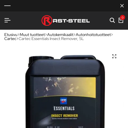
0
Etusivu
Muut tuotteet
Autokemikaalit
Autonhoitotuotteet
Cartec
Cartec Essentials Insect Remover, 5L