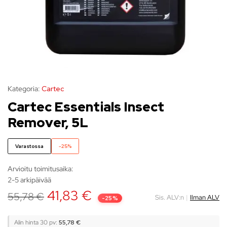
Kategoria:
Cartec
Cartec Essentials Insect
Remover, 5L
Varastossa
-25%
Arvioitu toimitusaika:
2-5 arkipäivää
41,83
€
55,78
€
Sis. ALV:n
|
Ilman ALV
-25%
Alin hinta 30 pv:
55,78
€